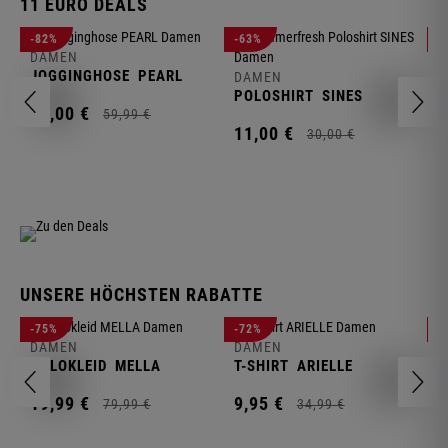
11 EURO DEALS
D
-82%
-63%
-
J
DAMEN
JOGGINGHOSE
PEARL
DAMEN
1
POLOSHIRT
SINES
11,
00
€
59,
99
€
11,
00
€
30,
00
€
UNSERE HÖCHSTEN RABATTE
D
-75%
-72%
-
W
DAMEN
DAMEN
POLOKLEID
MELLA
T-SHIRT
ARIELLE
2
19,
99
€
9,
95
€
79,
99
€
34,
99
€