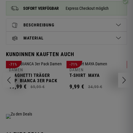
SOFORT VERFÜGBAR
Express Checkout möglich
BESCHREIBUNG
MATERIAL
KUNDINNEN KAUFTEN AUCH
D
-71%
-71%
-
L
DAMEN
DAMEN
SPAGHETTI TRÄGER
T-SHIRT
MAYA
1
TOP
BIANCA 3ER PACK
19,
99
€
9,
99
€
69,
99
€
34,
99
€