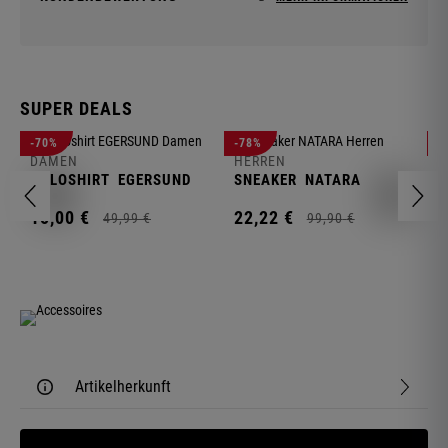
SUPER DEALS
D
-70%
-78%
-
F
DAMEN
HERREN
N
POLOSHIRT
EGERSUND
SNEAKER
NATARA
1
15,
00
€
22,
22
€
49,
99
€
99,
90
€
Artikelherkunft