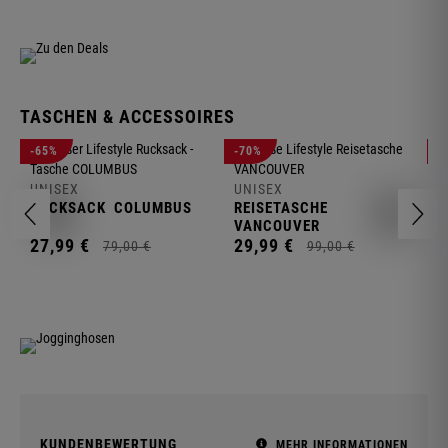
TASCHEN & ACCESSOIRES
U
-65%
-70%
-
R
UNISEX
UNISEX
2
RUCKSACK
COLUMBUS
REISETASCHE
VANCOUVER
27,
99
€
29,
99
€
79,
00
€
99,
00
€
KUNDENBEWERTUNG
MEHR INFORMATIONEN