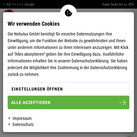
✓ 4,9 ⭐⭐⭐⭐⭐ Google
Super Deals bis zu -80%
Merkzettel aufklappen
Warenkorb aufklappen
Me
0
Wir verwenden Cookies
Die Nebulus GmbH benötigt für einzelne Datennutzungen Ihre
Einwilligung, um die Funktion der Website zu gewährleisten und Ihnen
unter anderem Informationen zu Ihren Interessen anzuzeigen. Mit Klick
auf "Alles akzeptieren" geben Sie Ihre Einwilligung dazu. Ausführliche
Informationen erhalten Sie in unserer
Datenschutzerklärung.
Sie haben
WINTERJACKE TERRY DAMEN
jederzeit die Möglichkeit Ihre Zustimmung in der Datenschutzerklärung
zurück zu nehmen.
EINSTELLUNGEN ÖFFNEN
S/36
M/38
L/40
XS/34
XL/42
ALLE AKZEPTIEREN
DAMEN
HERREN
Impressum
Datenschutz