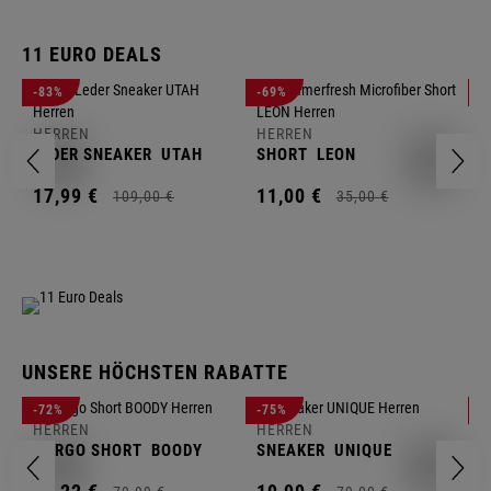
11 EURO DEALS
H
-83%
-69%
-
J
HERREN
HERREN
1
LEDER SNEAKER
UTAH
SHORT
LEON
17,
99
€
11,
00
€
109,
00
€
35,
00
€
UNSERE HÖCHSTEN RABATTE
H
-72%
-75%
-
F
HERREN
HERREN
S
CARGO SHORT
BOODY
SNEAKER
UNIQUE
1