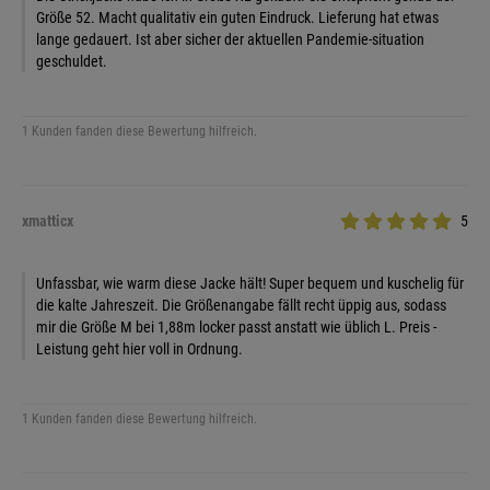
Größe 52. Macht qualitativ ein guten Eindruck. Lieferung hat etwas
lange gedauert. Ist aber sicher der aktuellen Pandemie-situation
geschuldet.
1 Kunden fanden diese Bewertung hilfreich.
xmatticx
5
Unfassbar, wie warm diese Jacke hält! Super bequem und kuschelig für
die kalte Jahreszeit. Die Größenangabe fällt recht üppig aus, sodass
mir die Größe M bei 1,88m locker passt anstatt wie üblich L. Preis -
Leistung geht hier voll in Ordnung.
1 Kunden fanden diese Bewertung hilfreich.