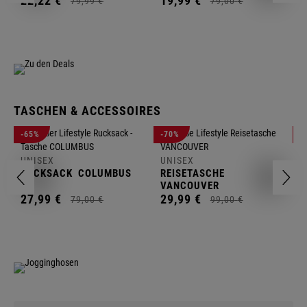
22,
22
€
19,
99
€
79,
99
€
79,
00
€
TASCHEN & ACCESSOIRES
U
-65%
-70%
-
R
UNISEX
UNISEX
2
RUCKSACK
COLUMBUS
REISETASCHE
VANCOUVER
27,
99
€
29,
99
€
79,
00
€
99,
00
€