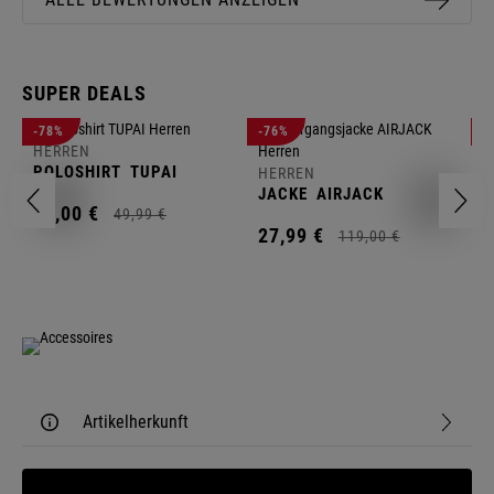
SUPER DEALS
-78%
-76%
-
HERREN
H
POLOSHIRT
TUPAI
C
HERREN
JACKE
AIRJACK
11,
00
€
1
49,
99
€
27,
99
€
119,
00
€
Artikelherkunft