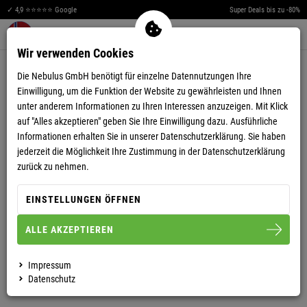
✓ 4,9 ⭐⭐⭐⭐⭐ Google
Super Deals bis zu -80%
Men
Merkzettel aufklappen
Warenkorb aufklappen
0
Wir verwenden Cookies
4,85
(162)
Die Nebulus GmbH benötigt für einzelne Datennutzungen Ihre
Einwilligung, um die Funktion der Website zu gewährleisten und Ihnen
unter anderem Informationen zu Ihren Interessen anzuzeigen. Mit Klick
auf "Alles akzeptieren" geben Sie Ihre Einwilligung dazu. Ausführliche
Informationen erhalten Sie in unserer
Datenschutzerklärung.
Sie haben
jederzeit die Möglichkeit Ihre Zustimmung in der Datenschutzerklärung
NORWEGER STRICKJACKE MIT TEDDYFELL
zurück zu nehmen.
CANADIAN HERREN
EINSTELLUNGEN ÖFFNEN
ALLE AKZEPTIEREN
S
M
L
XL
XXL
3XL
Impressum
HERREN
Datenschutz