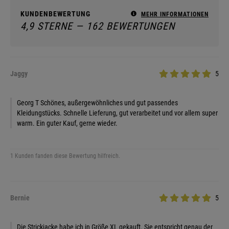
KUNDENBEWERTUNG
MEHR INFORMATIONEN
4,9 STERNE — 162 BEWERTUNGEN
Jaggy
5
Georg T Schönes, außergewöhnliches und gut passendes
Kleidungstücks. Schnelle Lieferung, gut verarbeitet und vor allem super
warm. Ein guter Kauf, gerne wieder.
1 Kunden fanden diese Bewertung hilfreich.
Bernie
5
Die Strickjacke habe ich in Größe XL gekauft. Sie entspricht genau der