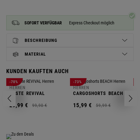
SOFORT VERFÜGBAR
Express Checkout möglich
BESCHREIBUNG
MATERIAL
KUNDEN KAUFTEN AUCH
H
-70%
-73%
-
S
HERREN
HERREN
C
WESTE
REVIVAL
CARGOSHORTS
BEACH
2
29,
99
€
15,
99
€
99,
90
€
59,
99
€