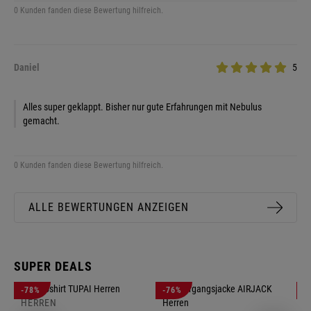
0 Kunden fanden diese Bewertung hilfreich.
Daniel
5
Alles super geklappt. Bisher nur gute Erfahrungen mit Nebulus
gemacht.
0 Kunden fanden diese Bewertung hilfreich.
ALLE BEWERTUNGEN ANZEIGEN
SUPER DEALS
-78%
-76%
-
HERREN
H