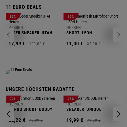
11 EURO DEALS
H
-83%
-69%
-
J
HERREN
HERREN
1
LEDER SNEAKER
UTAH
SHORT
LEON
17,
99
€
11,
00
€
109,
00
€
35,
00
€
UNSERE HÖCHSTEN RABATTE
H
-72%
-75%
-
F
HERREN
HERREN
S
CARGO SHORT
BOODY
SNEAKER
UNIQUE
1
22,
22
€
19,
99
€
79,
99
€
79,
00
€