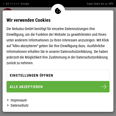
✓ 4,9 ⭐⭐⭐⭐⭐ Google
Super Deals bis zu -80%
Men
Merkzettel aufklappen
Warenkorb aufklappen
0
Wir verwenden Cookies
5,00
(3)
Die Nebulus GmbH benötigt für einzelne Datennutzungen Ihre
Einwilligung, um die Funktion der Website zu gewährleisten und Ihnen
unter anderem Informationen zu Ihren Interessen anzuzeigen. Mit Klick
auf "Alles akzeptieren" geben Sie Ihre Einwilligung dazu. Ausführliche
Informationen erhalten Sie in unserer
Datenschutzerklärung.
Sie haben
jederzeit die Möglichkeit Ihre Zustimmung in der Datenschutzerklärung
POLOSHIRT NEBI HERREN
zurück zu nehmen.
EINSTELLUNGEN ÖFFNEN
S
M
L
XL
XXL
ALLE AKZEPTIEREN
HERREN
Impressum
Datenschutz