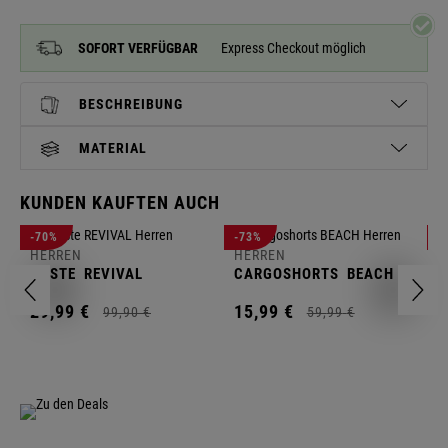
SOFORT VERFÜGBAR
Express Checkout möglich
BESCHREIBUNG
MATERIAL
KUNDEN KAUFTEN AUCH
H
-70%
-73%
-
S
HERREN
HERREN
C
WESTE
REVIVAL
CARGOSHORTS
BEACH
2
29,
99
€
15,
99
€
99,
90
€
59,
99
€