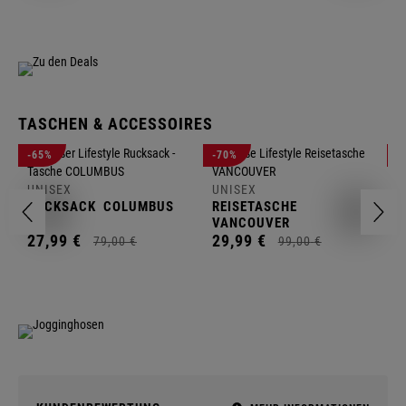
TASCHEN & ACCESSOIRES
U
-65%
-70%
-
R
UNISEX
UNISEX
2
RUCKSACK
COLUMBUS
REISETASCHE
VANCOUVER
27,
99
€
29,
99
€
79,
00
€
99,
00
€