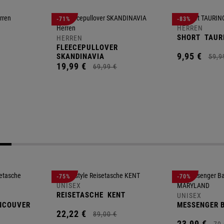
-71%
-83%
HERREN
SHORT
TAUR
HERREN
FLEECEPULLOVER
9,
95
€
SKANDINAVIA
59,
9
19,
99
€
69,
99
€
-75%
-70%
UNISEX
REISETASCHE
KENT
UNISEX
NCOUVER
MESSENGER 
22,
22
€
89,
00
€
23,
99
€
79,