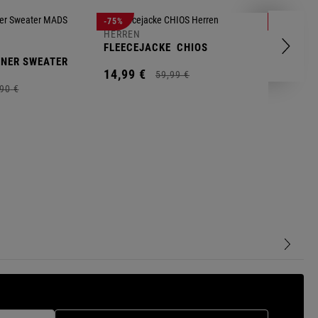
-75%
-71%
HERREN
FLEECEJACKE
CHIOS
HERREN
NNER SWEATER
FLEECEP
14,
99
€
SKANDIN
59,
99
€
19,
99
€
90
€