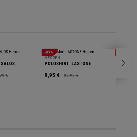
-89%
-83%
HERREN
HERREN
SALOS
POLOSHIRT
LASTONE
SHORT
T
9,
95
€
9,
95
€
99
€
89,
99
€