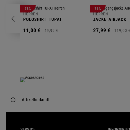
-78%
-76%
HERREN
HERREN
POLOSHIRT
TUPAI
JACKE
AIRJACK
11,
00
€
27,
99
€
49,
99
€
119,
00
Artikelherkunft
SERVICE
INFORMATI