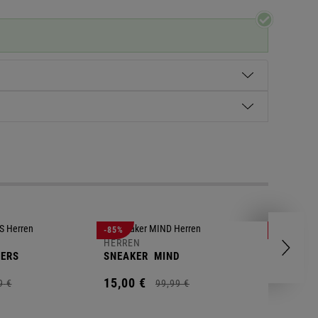
HERREN
-85%
-63%
POLOSH
HERREN
ERS
SNEAKER
MIND
11,
00
€
15,
00
€
9
€
99,
99
€