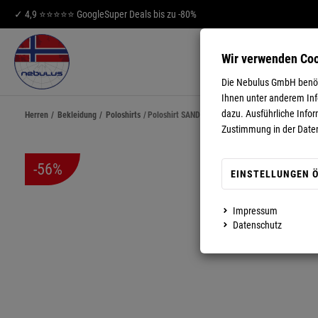
✓ 4,9 ⭐⭐⭐⭐⭐ Google
Super Deals bis zu -80%
Wir verwenden Co
HERREN
DA
Die Nebulus GmbH benöti
Ihnen unter anderem Info
dazu. Ausführliche Infor
Herren
/
Bekleidung
/
Poloshirts
/
Poloshirt SANDY Herren
Zustimmung in der Date
-56%
EINSTELLUNGEN 
Impressum
MEHR ANZEIGEN
Datenschutz