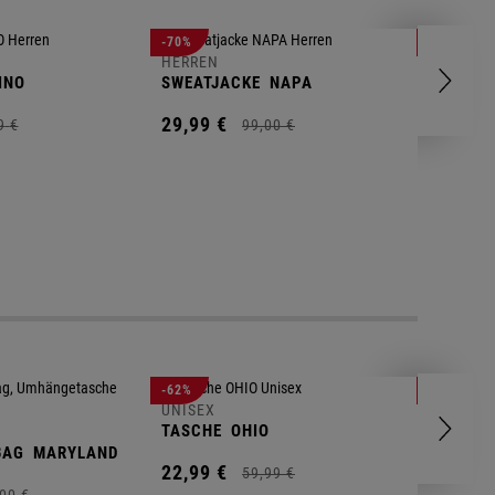
HERREN
-70%
-80%
T-SHIRT
HERREN
INO
SWEATJACKE
NAPA
9,
95
€
29,
99
€
9
€
99,
00
€
UNISEX
-62%
-25%
GYM BA
UNISEX
TASCHE
OHIO
14,
90
€
BAG
MARYLAND
22,
99
€
59,
99
€
00
€