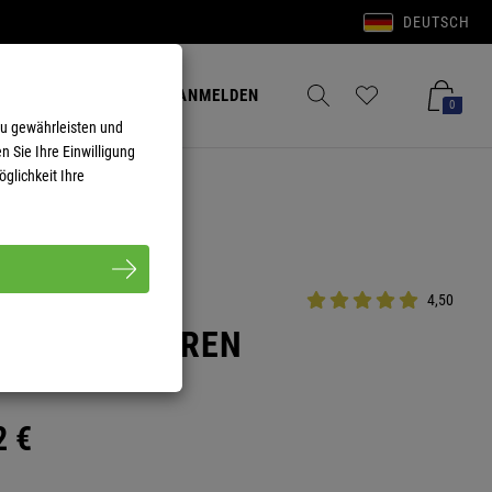
DEUTSCH
Anmelden
Merkzettel aufklappen
Warenkorb aufkla
ANMELDEN
0
zu gewährleisten und
n Sie Ihre Einwilligung
glichkeit Ihre
4,50
 SANDY HERREN
2
€