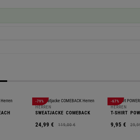
-79%
-67%
HERREN
HERREN
EACH
SWEATJACKE
COMEBACK
T-SHIRT
POW
24,
99
€
9,
95
€
119,
00
€
29,
9