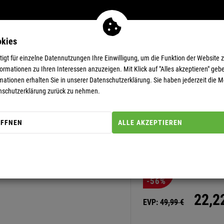
okies
MEN
11-EUR-DEALS
SUPERDEALS
gt für einzelne Datennutzungen Ihre Einwilligung, um die Funktion der Website 
rmationen zu Ihren Interessen anzuzeigen. Mit Klick auf "Alles akzeptieren" gebe
mationen erhalten Sie in unserer
Datenschutzerklärung.
Sie haben jederzeit die Mö
nschutzerklärung zurück zu nehmen.
ÖFFNEN
ALLE AKZEPTIEREN
Artikel-Nummer: 20000269
POLOSHIRT
-56%
22,
2
EVP:
49,
99
€