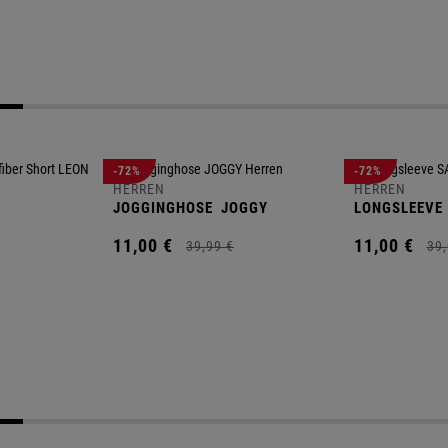
-72%
-72%
HERREN
HERREN
JOGGINGHOSE
JOGGY
LONGSLEEVE
11,
00
€
11,
00
€
39,
99
€
39,