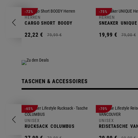
-72%
-75%
HERREN
HERREN
CARGO SHORT
BOODY
SNEAKER
UNIQUE
22,
22
€
19,
99
€
79,
99
€
79,
00
€
TASCHEN & ACCESSOIRES
-65%
-70%
UNISEX
UNISEX
RUCKSACK
COLUMBUS
REISETASCHE
VA
27,
99
€
29,
99
€
79,
00
€
99,
00
€