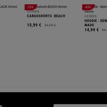
-73%
-83%
HERREN
CARGOSHORTS
BEACH
HERREN
HOODIE - DÜ
15,
99
€
MADS
€
59,
99
€
14,
99
€
89,
ON