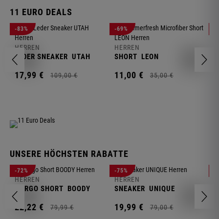
11 EURO DEALS
H
-83%
-69%
-
J
HERREN
HERREN
1
LEDER SNEAKER
UTAH
SHORT
LEON
17,
99
€
11,
00
€
109,
00
€
35,
00
€
UNSERE HÖCHSTEN RABATTE
H
-72%
-75%
-
F
HERREN
HERREN
S
CARGO SHORT
BOODY
SNEAKER
UNIQUE
1
22,
22
€
19,
99
€
79,
99
€
79,
00
€