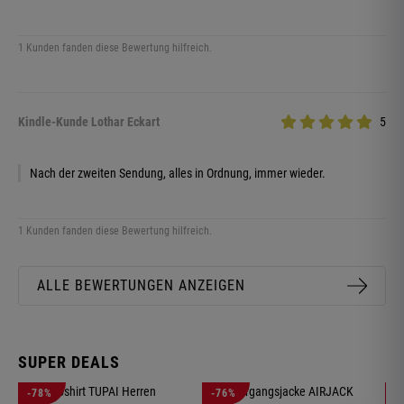
1 Kunden fanden diese Bewertung hilfreich.
Kindle-Kunde Lothar Eckart
5
Nach der zweiten Sendung, alles in Ordnung, immer wieder.
1 Kunden fanden diese Bewertung hilfreich.
ALLE BEWERTUNGEN ANZEIGEN
SUPER DEALS
-78%
-76%
-