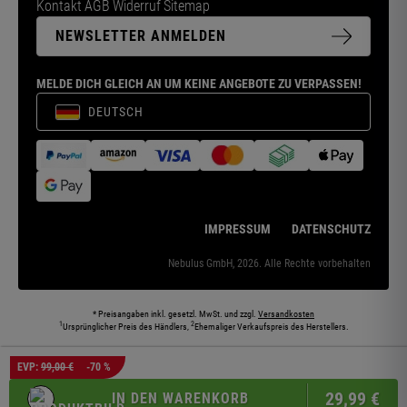
Kontakt
AGB
Widerruf
Sitemap
NEWSLETTER ANMELDEN
MELDE DICH GLEICH AN UM KEINE ANGEBOTE ZU VERPASSEN!
DEUTSCH
IMPRESSUM
DATENSCHUTZ
Nebulus GmbH, 2026. Alle Rechte vorbehalten
* Preisangaben inkl. gesetzl. MwSt. und zzgl.
Versandkosten
1
2
Ursprünglicher Preis des Händlers,
Ehemaliger Verkaufspreis des Herstellers.
Die abgebildeten Models und Umgebungen können teilweise KI-generiert sein. Die
EVP:
99,00 €
-70 %
dargestellten Produkte entsprechen den angebotenen Artikeln.
29,
99
€
IN DEN WARENKORB