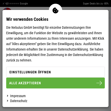
✓ 4,9 ⭐⭐⭐⭐⭐ Google
Super Deals bis zu -80%
Merkzettel aufklappen
Warenkorb aufklappen
Me
0
Wir verwenden Cookies
4,84
(49)
Die Nebulus GmbH benötigt für einzelne Datennutzungen Ihre
Einwilligung, um die Funktion der Website zu gewährleisten und Ihnen
unter anderem Informationen zu Ihren Interessen anzuzeigen. Mit Klick
auf "Alles akzeptieren" geben Sie Ihre Einwilligung dazu. Ausführliche
Informationen erhalten Sie in unserer
Datenschutzerklärung.
Sie haben
jederzeit die Möglichkeit Ihre Zustimmung in der Datenschutzerklärung
SOFTSHELLJACKE TROPIC HERREN
zurück zu nehmen.
EINSTELLUNGEN ÖFFNEN
S
M
L
XL
XXL
ALLE AKZEPTIEREN
HERREN
Impressum
Datenschutz