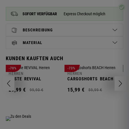
SOFORT VERFÜGBAR
Express Checkout möglich
BESCHREIBUNG
MATERIAL
KUNDEN KAUFTEN AUCH
H
-70%
-73%
-
S
HERREN
HERREN
C
WESTE
REVIVAL
CARGOSHORTS
BEACH
2
29,
99
€
15,
99
€
99,
90
€
59,
99
€