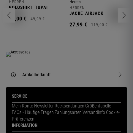
HERREN
H
POLOSHIRT
TUPAI
C
HERREN
JACKE
AIRJACK
11,
00
€
1
49,
99
€
27,
99
€
119,
00
€
Artikelherkunft
SERVICE
Mein Konto
Newsletter
Rücksendungen
Größentabelle
FAQs - Häufige Fragen
Zahlungsarten
Versandinfo
Cookie-
Präferenzen
INFORMATION