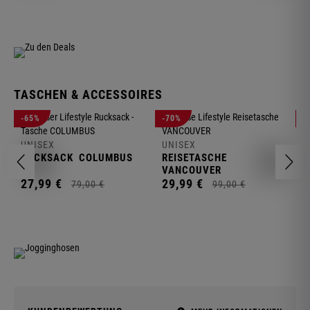
TASCHEN & ACCESSOIRES
U
-65%
-70%
-
R
UNISEX
UNISEX
2
RUCKSACK
COLUMBUS
REISETASCHE
VANCOUVER
27,
99
€
29,
99
€
79,
00
€
99,
00
€