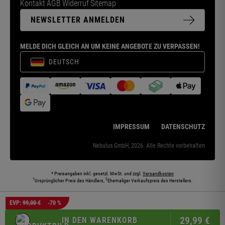
Kontakt
AGB
Widerruf
Sitemap
NEWSLETTER ANMELDEN
MELDE DICH GLEICH AN UM KEINE ANGEBOTE ZU VERPASSEN!
DEUTSCH
IMPRESSUM
DATENSCHUTZ
Nebulus GmbH, 2026. Alle Rechte vorbehalten
* Preisangaben inkl. gesetzl. MwSt. und zzgl.
Versandkosten
1
2
Ursprünglicher Preis des Händlers,
Ehemaliger Verkaufspreis des Herstellers.
Die abgebildeten Models und Umgebungen können teilweise KI-generiert sein. Die
EVP:
99,00 €
-70 %
dargestellten Produkte entsprechen den angebotenen Artikeln.
29,
99
€
IN DEN WARENKORB