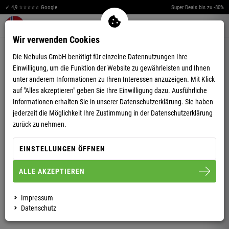
✓ 4,9 ⭐⭐⭐⭐⭐ Google
Super Deals bis zu -80%
Merkzettel aufklappen
Warenkorb aufklappen
Me
0
Wir verwenden Cookies
4,84
(49)
Die Nebulus GmbH benötigt für einzelne Datennutzungen Ihre
Einwilligung, um die Funktion der Website zu gewährleisten und Ihnen
unter anderem Informationen zu Ihren Interessen anzuzeigen. Mit Klick
auf "Alles akzeptieren" geben Sie Ihre Einwilligung dazu. Ausführliche
Informationen erhalten Sie in unserer
Datenschutzerklärung.
Sie haben
jederzeit die Möglichkeit Ihre Zustimmung in der Datenschutzerklärung
SOFTSHELLJACKE TROPIC HERREN
zurück zu nehmen.
EINSTELLUNGEN ÖFFNEN
S
M
L
XL
XXL
ALLE AKZEPTIEREN
HERREN
Impressum
Datenschutz