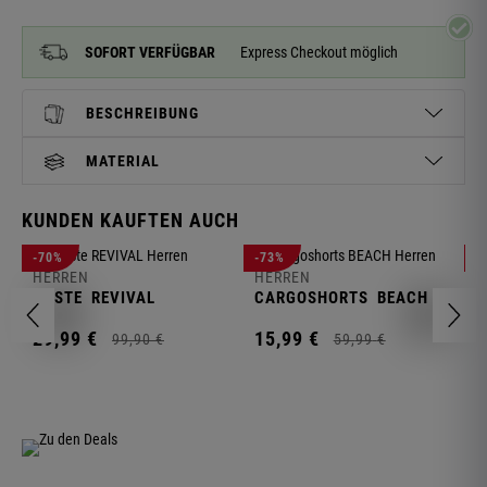
SOFORT VERFÜGBAR
Express Checkout möglich
BESCHREIBUNG
MATERIAL
KUNDEN KAUFTEN AUCH
H
-70%
-73%
-
S
HERREN
HERREN
C
WESTE
REVIVAL
CARGOSHORTS
BEACH
2
29,
99
€
15,
99
€
99,
90
€
59,
99
€