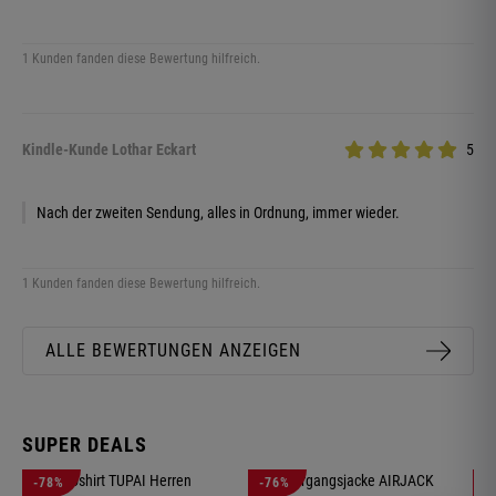
1 Kunden fanden diese Bewertung hilfreich.
Kindle-Kunde Lothar Eckart
5
Nach der zweiten Sendung, alles in Ordnung, immer wieder.
1 Kunden fanden diese Bewertung hilfreich.
ALLE BEWERTUNGEN ANZEIGEN
SUPER DEALS
-78%
-76%
-