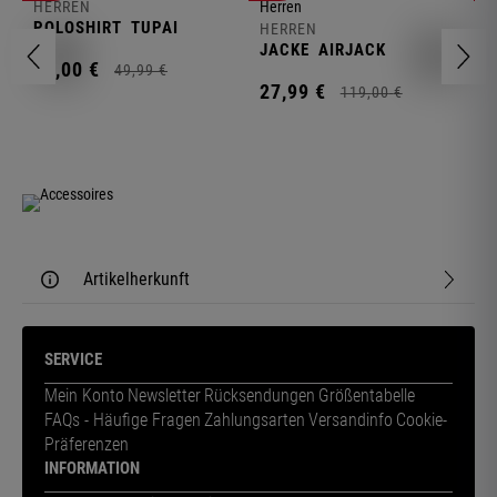
HERREN
H
POLOSHIRT
TUPAI
C
HERREN
JACKE
AIRJACK
11,
00
€
1
49,
99
€
27,
99
€
119,
00
€
Artikelherkunft
SERVICE
Mein Konto
Newsletter
Rücksendungen
Größentabelle
FAQs - Häufige Fragen
Zahlungsarten
Versandinfo
Cookie-
Präferenzen
INFORMATION