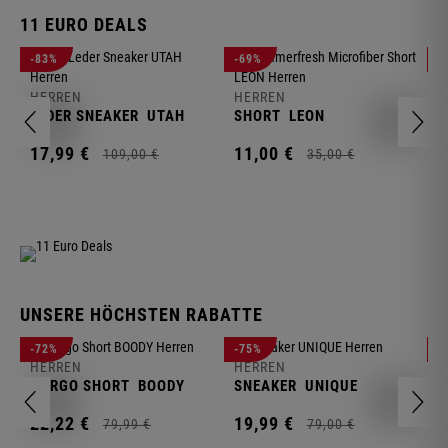
11 EURO DEALS
H
-83%
-69%
-
J
HERREN
HERREN
1
LEDER SNEAKER
UTAH
SHORT
LEON
17,
99
€
11,
00
€
109,
00
€
35,
00
€
UNSERE HÖCHSTEN RABATTE
H
-72%
-75%
-
F
HERREN
HERREN
S
CARGO SHORT
BOODY
SNEAKER
UNIQUE
1
22,
22
€
19,
99
€
79,
99
€
79,
00
€