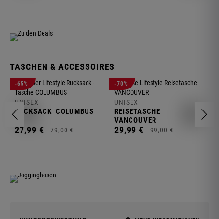
TASCHEN & ACCESSOIRES
U
-65%
-70%
-
R
UNISEX
UNISEX
2
RUCKSACK
COLUMBUS
REISETASCHE
VANCOUVER
27,
99
€
29,
99
€
79,
00
€
99,
00
€