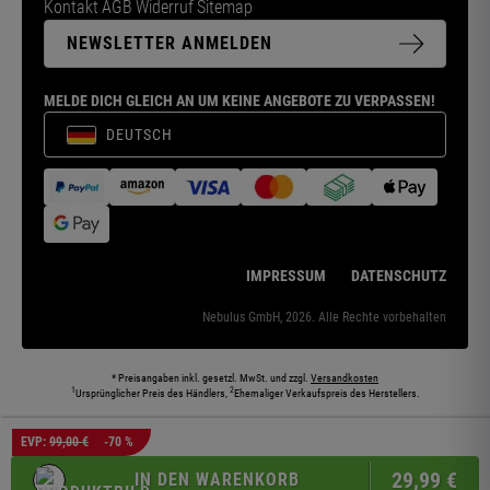
Kontakt
AGB
Widerruf
Sitemap
NEWSLETTER ANMELDEN
MELDE DICH GLEICH AN UM KEINE ANGEBOTE ZU VERPASSEN!
DEUTSCH
IMPRESSUM
DATENSCHUTZ
Nebulus GmbH, 2026. Alle Rechte vorbehalten
* Preisangaben inkl. gesetzl. MwSt. und zzgl.
Versandkosten
1
2
Ursprünglicher Preis des Händlers,
Ehemaliger Verkaufspreis des Herstellers.
Die abgebildeten Models und Umgebungen können teilweise KI-generiert sein. Die
EVP:
99,00 €
-70 %
dargestellten Produkte entsprechen den angebotenen Artikeln.
29,
99
€
IN DEN WARENKORB