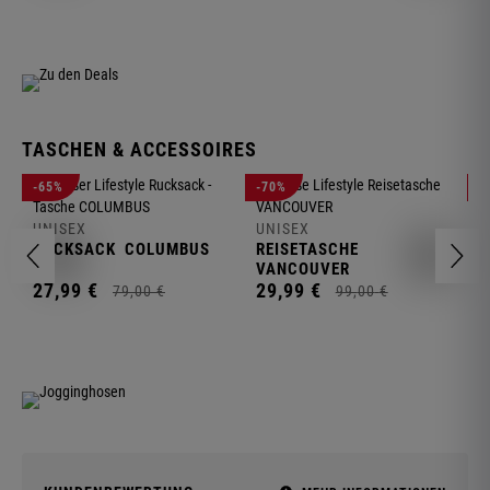
TASCHEN & ACCESSOIRES
U
-65%
-70%
-
R
UNISEX
UNISEX
2
RUCKSACK
COLUMBUS
REISETASCHE
VANCOUVER
27,
99
€
29,
99
€
79,
00
€
99,
00
€