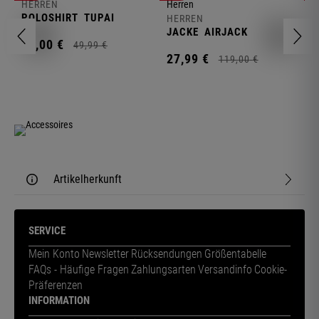
HERREN
H
POLOSHIRT
TUPAI
C
HERREN
JACKE
AIRJACK
11,
00
€
1
49,
99
€
27,
99
€
119,
00
€
Artikelherkunft
SERVICE
Mein Konto
Newsletter
Rücksendungen
Größentabelle
FAQs - Häufige Fragen
Zahlungsarten
Versandinfo
Cookie-
Präferenzen
INFORMATION