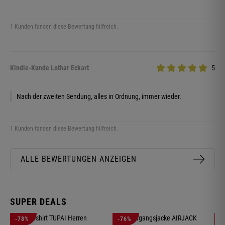
1 Kunden fanden diese Bewertung hilfreich.
Kindle-Kunde Lothar Eckart
5
Nach der zweiten Sendung, alles in Ordnung, immer wieder.
1 Kunden fanden diese Bewertung hilfreich.
ALLE BEWERTUNGEN ANZEIGEN
SUPER DEALS
-78%
-76%
-