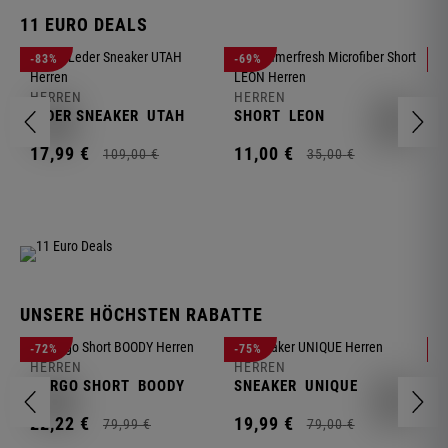
11 EURO DEALS
H
-83%
-69%
-
J
HERREN
HERREN
1
LEDER SNEAKER
UTAH
SHORT
LEON
17,
99
€
11,
00
€
109,
00
€
35,
00
€
UNSERE HÖCHSTEN RABATTE
H
-72%
-75%
-
F
HERREN
HERREN
S
CARGO SHORT
BOODY
SNEAKER
UNIQUE
1
22,
22
€
19,
99
€
79,
99
€
79,
00
€