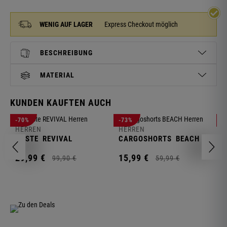
WENIG AUF LAGER
Express Checkout möglich
BESCHREIBUNG
MATERIAL
KUNDEN KAUFTEN AUCH
H
-70%
-73%
-
S
HERREN
HERREN
C
WESTE
REVIVAL
CARGOSHORTS
BEACH
2
29,
99
€
15,
99
€
99,
90
€
59,
99
€