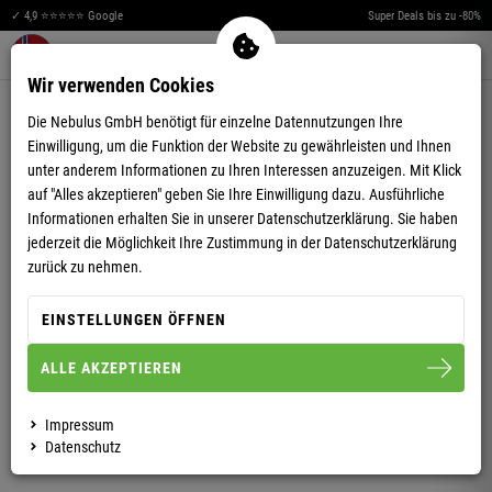
✓ 4,9 ⭐⭐⭐⭐⭐ Google
Super Deals bis zu -80%
Merkzettel aufklappen
Warenkorb aufklappen
Me
0
Wir verwenden Cookies
4,84
(49)
Die Nebulus GmbH benötigt für einzelne Datennutzungen Ihre
Einwilligung, um die Funktion der Website zu gewährleisten und Ihnen
unter anderem Informationen zu Ihren Interessen anzuzeigen. Mit Klick
auf "Alles akzeptieren" geben Sie Ihre Einwilligung dazu. Ausführliche
Informationen erhalten Sie in unserer
Datenschutzerklärung.
Sie haben
jederzeit die Möglichkeit Ihre Zustimmung in der Datenschutzerklärung
SOFTSHELLJACKE TROPIC HERREN
zurück zu nehmen.
EINSTELLUNGEN ÖFFNEN
S
M
L
XL
XXL
ALLE AKZEPTIEREN
HERREN
Impressum
Datenschutz