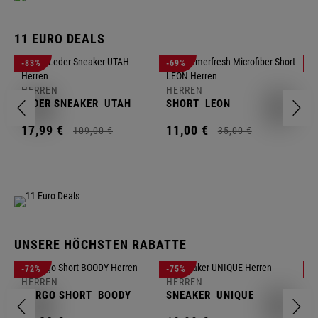
11 EURO DEALS
H
-83%
-69%
-
J
HERREN
HERREN
1
LEDER SNEAKER
UTAH
SHORT
LEON
17,
99
€
11,
00
€
109,
00
€
35,
00
€
UNSERE HÖCHSTEN RABATTE
H
-72%
-75%
-
F
HERREN
HERREN
S
CARGO SHORT
BOODY
SNEAKER
UNIQUE
1