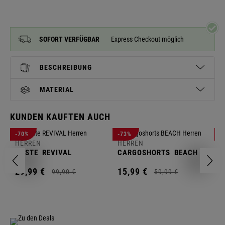
SOFORT VERFÜGBAR
Express Checkout möglich
BESCHREIBUNG
MATERIAL
KUNDEN KAUFTEN AUCH
H
-70%
-73%
-
S
HERREN
HERREN
C
WESTE
REVIVAL
CARGOSHORTS
BEACH
2
29,
99
€
15,
99
€
99,
90
€
59,
99
€