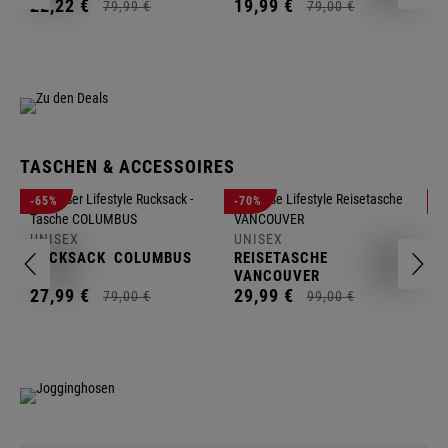
22,
22
€
19,
99
€
79,
99
€
79,
00
€
TASCHEN & ACCESSOIRES
U
-65%
-70%
-
R
UNISEX
UNISEX
2
RUCKSACK
COLUMBUS
REISETASCHE
VANCOUVER
27,
99
€
29,
99
€
79,
00
€
99,
00
€