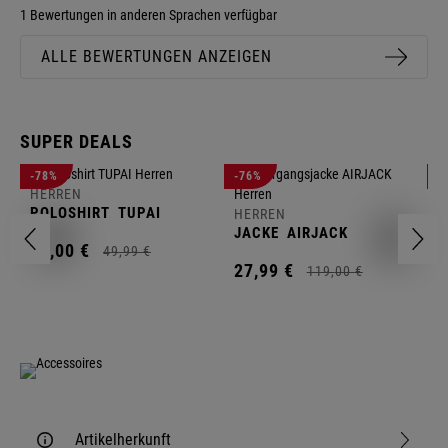
1 Bewertungen in anderen Sprachen verfügbar
ALLE BEWERTUNGEN ANZEIGEN
SUPER DEALS
-78%
-76%
-
HERREN
H
POLOSHIRT
TUPAI
C
HERREN
JACKE
AIRJACK
11,
00
€
1
49,
99
€
27,
99
€
119,
00
€
Artikelherkunft