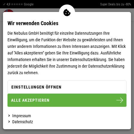
✓ 4,9 ⭐⭐⭐⭐⭐ Google
Super Deals bis zu -80%
Men
Merkzettel aufklappen
Warenkorb aufklappen
0
Wir verwenden Cookies
4,86
(14)
Die Nebulus GmbH benötigt für einzelne Datennutzungen Ihre
Einwilligung, um die Funktion der Website zu gewährleisten und Ihnen
unter anderem Informationen zu Ihren Interessen anzuzeigen. Mit Klick
auf "Alles akzeptieren" geben Sie Ihre Einwilligung dazu. Ausführliche
Informationen erhalten Sie in unserer
Datenschutzerklärung.
Sie haben
jederzeit die Möglichkeit Ihre Zustimmung in der Datenschutzerklärung
T-SHIRT LEOS HERREN
zurück zu nehmen.
EINSTELLUNGEN ÖFFNEN
ALLE AKZEPTIEREN
S
M
L
XL
XXL
Impressum
HERREN
Datenschutz