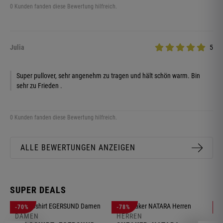
0 Kunden fanden diese Bewertung hilfreich.
Julia
5
Super pullover, sehr angenehm zu tragen und hält schön warm. Bin
sehr zu Frieden .
0 Kunden fanden diese Bewertung hilfreich.
ALLE BEWERTUNGEN ANZEIGEN
SUPER DEALS
D
-70%
-78%
-
F
DAMEN
HERREN