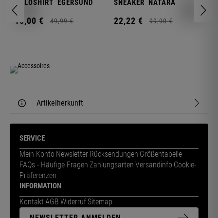
N
POLOSHIRT
EGERSUND
SNEAKER
NATARA
1
15,
00
€
22,
22
€
49,
99
€
99,
90
€
Artikelherkunft
SERVICE
Mein Konto
Newsletter
Rücksendungen
Größentabelle
FAQs - Häufige Fragen
Zahlungsarten
Versandinfo
Cookie-
Präferenzen
INFORMATION
Kontakt
AGB
Widerruf
Sitemap
NEWSLETTER ANMELDEN