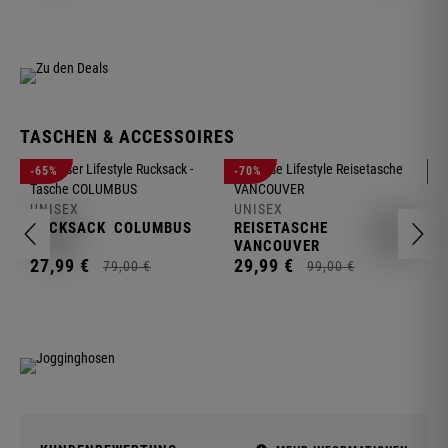
TASCHEN & ACCESSOIRES
U
-65%
-70%
-
R
UNISEX
UNISEX
2
RUCKSACK
COLUMBUS
REISETASCHE
VANCOUVER
27,
99
€
29,
99
€
79,
00
€
99,
00
€