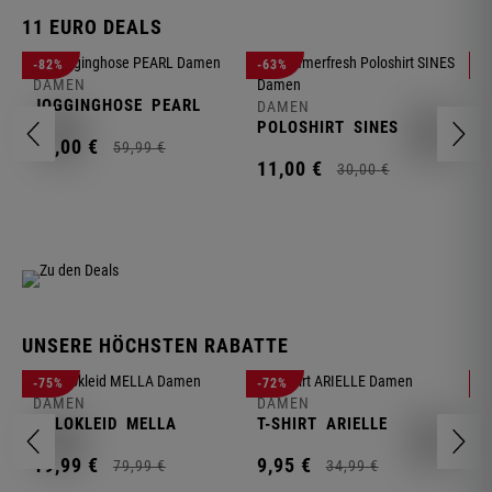
11 EURO DEALS
D
-82%
-63%
-
J
DAMEN
JOGGINGHOSE
PEARL
DAMEN
1
POLOSHIRT
SINES
11,
00
€
59,
99
€
11,
00
€
30,
00
€
UNSERE HÖCHSTEN RABATTE
D
-75%
-72%
-
W
DAMEN
DAMEN
POLOKLEID
MELLA
T-SHIRT
ARIELLE
2
19,
99
€
9,
95
€
79,
99
€
34,
99
€