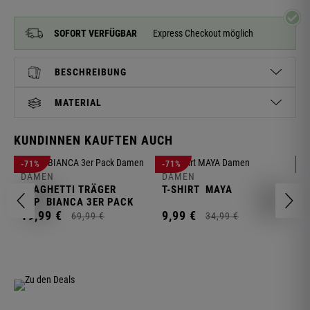
SOFORT VERFÜGBAR
Express Checkout möglich
BESCHREIBUNG
MATERIAL
KUNDINNEN KAUFTEN AUCH
D
-71%
-71%
-
L
DAMEN
DAMEN
SPAGHETTI TRÄGER
T-SHIRT
MAYA
1
TOP
BIANCA 3ER PACK
19,
99
€
9,
99
€
69,
99
€
34,
99
€