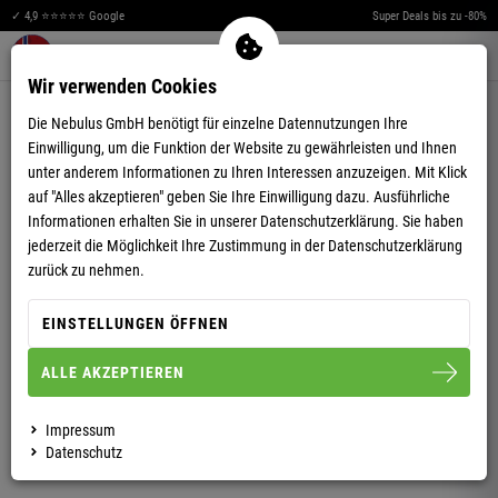
✓ 4,9 ⭐⭐⭐⭐⭐ Google
Super Deals bis zu -80%
Merkzettel aufklappen
Warenkorb aufklappen
Me
0
Wir verwenden Cookies
5,00
(11)
Die Nebulus GmbH benötigt für einzelne Datennutzungen Ihre
Einwilligung, um die Funktion der Website zu gewährleisten und Ihnen
unter anderem Informationen zu Ihren Interessen anzuzeigen. Mit Klick
auf "Alles akzeptieren" geben Sie Ihre Einwilligung dazu. Ausführliche
Informationen erhalten Sie in unserer
Datenschutzerklärung.
Sie haben
jederzeit die Möglichkeit Ihre Zustimmung in der Datenschutzerklärung
FLEECEPULLOVER FLAGSTER DAMEN
zurück zu nehmen.
EINSTELLUNGEN ÖFFNEN
S/36
M/38
L/40
XL/42
XXL/44
ALLE AKZEPTIEREN
DAMEN
HERREN
Impressum
Datenschutz