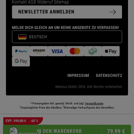
Kontakt
AGB
Widerruf
Sitemap
NEWSLETTER ANMELDEN
MELDE DICH GLEICH AN UM KEINE ANGEBOTE ZU VERPASSEN!
DEUTSCH
IMPRESSUM
DATENSCHUTZ
Nebulus GmbH, 2026. Alle Rechte vorbehalten
* Preisangaben inkl. gesetzl. MwSt. und zzgl.
Versandkosten
1
2
Ursprünglicher Preis des Händlers,
Ehemaliger Verkaufspreis des Herstellers.
Die abgebildeten Models und Umgebungen können teilweise KI-generiert sein. Die
EVP:
199,00 €
-60 %
dargestellten Produkte entsprechen den angebotenen Artikeln.
79,
99
€
IN DEN WARENKORB