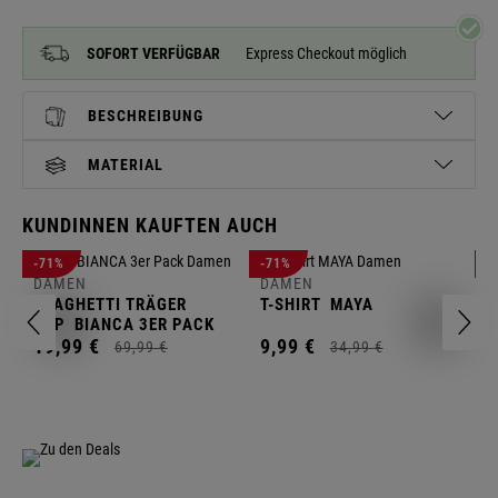
SOFORT VERFÜGBAR
Express Checkout möglich
BESCHREIBUNG
MATERIAL
KUNDINNEN KAUFTEN AUCH
D
-71%
-71%
-
L
DAMEN
DAMEN
SPAGHETTI TRÄGER
T-SHIRT
MAYA
1
TOP
BIANCA 3ER PACK
19,
99
€
9,
99
€
69,
99
€
34,
99
€