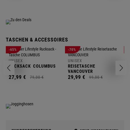
TASCHEN & ACCESSOIRES
U
-65%
-70%
-
R
UNISEX
UNISEX
2
RUCKSACK
COLUMBUS
REISETASCHE
VANCOUVER
27,
99
€
29,
99
€
79,
00
€
99,
00
€