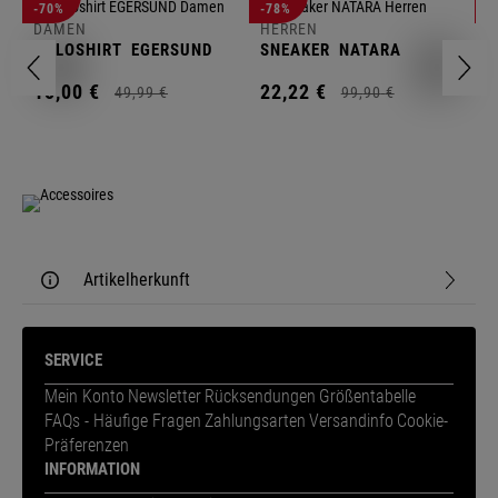
D
-70%
-78%
-
F
DAMEN
HERREN
N
POLOSHIRT
EGERSUND
SNEAKER
NATARA
1
15,
00
€
22,
22
€
49,
99
€
99,
90
€
Artikelherkunft
SERVICE
Mein Konto
Newsletter
Rücksendungen
Größentabelle
FAQs - Häufige Fragen
Zahlungsarten
Versandinfo
Cookie-
Präferenzen
INFORMATION