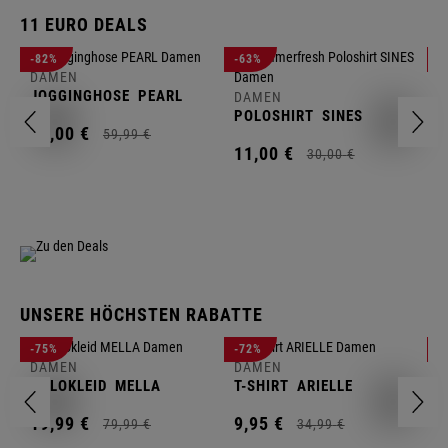
11 EURO DEALS
D
-82%
-63%
-
J
DAMEN
JOGGINGHOSE
PEARL
DAMEN
1
POLOSHIRT
SINES
11,
00
€
59,
99
€
11,
00
€
30,
00
€
UNSERE HÖCHSTEN RABATTE
D
-75%
-72%
-
W
DAMEN
DAMEN
POLOKLEID
MELLA
T-SHIRT
ARIELLE
2
19,
99
€
9,
95
€
79,
99
€
34,
99
€