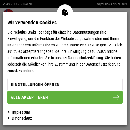
✓ 4,9 ⭐⭐⭐⭐⭐ Google
Super Deals bis zu -80%
Men
Merkzettel aufklappen
Warenkorb aufklappen
0
Wir verwenden Cookies
4,88
(32)
Die Nebulus GmbH benötigt für einzelne Datennutzungen Ihre
Einwilligung, um die Funktion der Website zu gewährleisten und Ihnen
unter anderem Informationen zu Ihren Interessen anzuzeigen. Mit Klick
auf "Alles akzeptieren" geben Sie Ihre Einwilligung dazu. Ausführliche
Informationen erhalten Sie in unserer
Datenschutzerklärung.
Sie haben
jederzeit die Möglichkeit Ihre Zustimmung in der Datenschutzerklärung
WINTERJACKE BRAXTON DAMEN
zurück zu nehmen.
EINSTELLUNGEN ÖFFNEN
S/36
M/38
L/40
XL/42
XXL/44
ALLE AKZEPTIEREN
DAMEN
HERREN
Impressum
Datenschutz