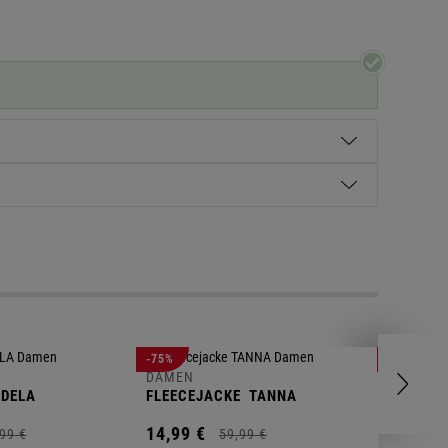
DAMEN
-75%
-70%
POLOSH
DAMEN
DELA
FLEECEJACKE
TANNA
14,
99
€
14,
99
€
99
€
59,
99
€