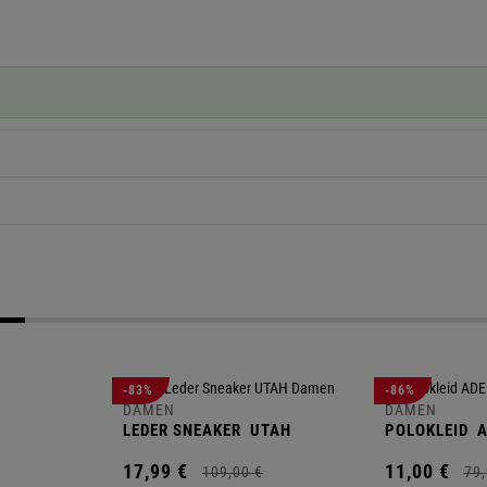
-83%
-86%
DAMEN
DAMEN
LEDER SNEAKER
UTAH
POLOKLEID
A
17,
99
€
11,
00
€
109,
00
€
79,