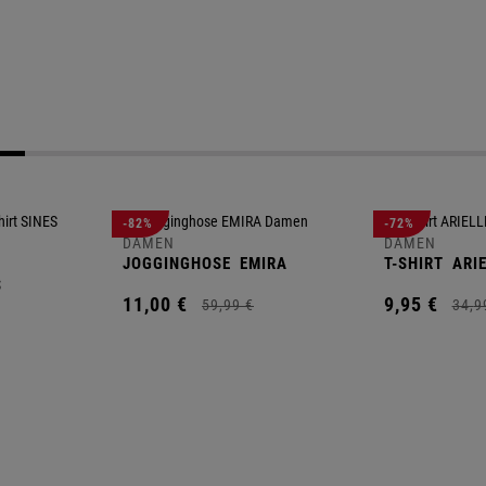
-82%
-72%
DAMEN
DAMEN
JOGGINGHOSE
EMIRA
T-SHIRT
ARIE
S
11,
00
€
9,
95
€
59,
99
€
34,
9