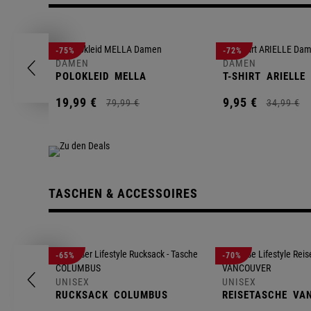
-75%
-72%
DAMEN
DAMEN
POLOKLEID
MELLA
T-SHIRT
ARIELLE
19,
99
€
9,
95
€
79,
99
€
34,
99
€
TASCHEN & ACCESSOIRES
-65%
-70%
UNISEX
UNISEX
RUCKSACK
COLUMBUS
REISETASCHE
VA