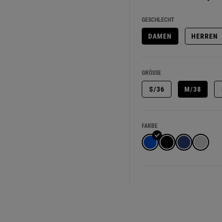
GESCHLECHT
DAMEN
HERREN
GRÖSSE
S/36
M/38
FARBE