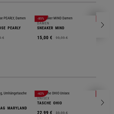
DAMEN
-85%
-78%
FLEECEP
DAMEN
OSE
PEARLY
SNEAKER
MIND
17,
99
€
15,
00
€
9
€
99,
99
€
UNISEX
-62%
-25%
GYM BA
UNISEX
TASCHE
OHIO
14,
90
€
BAG
MARYLAND
22,
99
€
59,
99
€