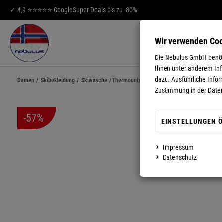
✓ 4,9 ⭐⭐⭐⭐⭐ Google
Super Deals bis zu -80%
Wir verwenden Co
HERREN
DA
Die Nebulus GmbH benöti
Ihnen unter anderem Info
dazu. Ausführliche Infor
Damen
/
Skibekleidung
/
Skiwäsche
/
Thermounterwäsche Set THERMY Damen
Zustimmung in der Date
-57%
EINSTELLUNGEN 
Impressum
MEHR ANZEIGEN
Datenschutz