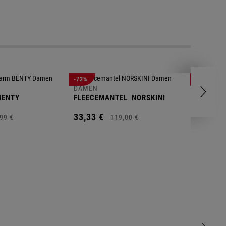
DAMEN
-72%
-78%
FLEECEP
DAMEN
ENTY
FLEECEMANTEL
NORSKINI
17,
99
€
33,
33
€
99
€
119,
00
€