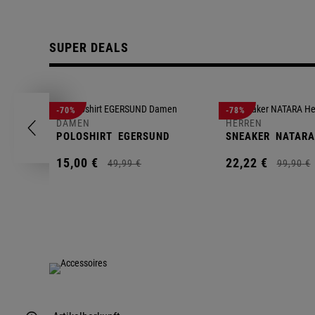
SUPER DEALS
-70%
-78%
DAMEN
HERREN
POLOSHIRT
EGERSUND
SNEAKER
NATARA
15,
00
€
22,
22
€
49,
99
€
99,
90
€