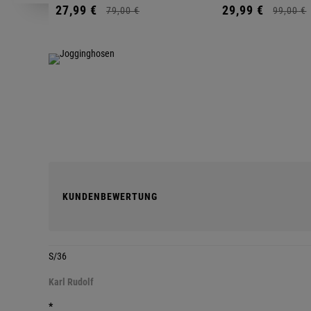
27,
99
€
29,
99
€
79,
00
€
99,
00
€
KUNDENBEWERTUNG
S/36
Karl Rudolf
*