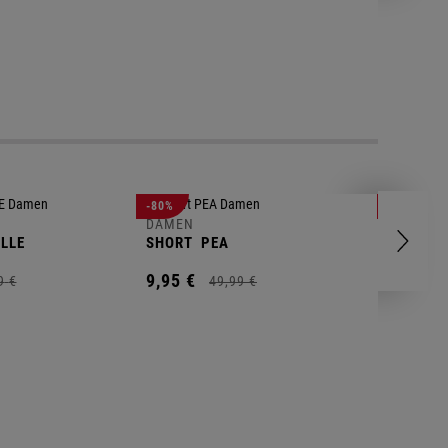
DAMEN
-80%
-88%
POLOSH
DAMEN
LLE
SHORT
PEA
11,
00
€
9,
95
€
9
€
49,
99
€