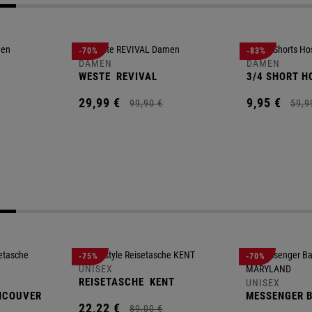
-70%
-83%
DAMEN
DAMEN
WESTE
REVIVAL
3/4 SHORT H
29,
99
€
9,
95
€
99,
90
€
59,
9
-75%
-70%
UNISEX
REISETASCHE
KENT
UNISEX
NCOUVER
MESSENGER 
22,
22
€
89,
00
€