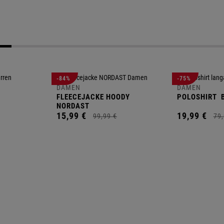
-84%
-75%
DAMEN
DAMEN
FLEECEJACKE HOODY
POLOSHIRT
B
NORDAST
15,
99
€
19,
99
€
99,
99
€
79,