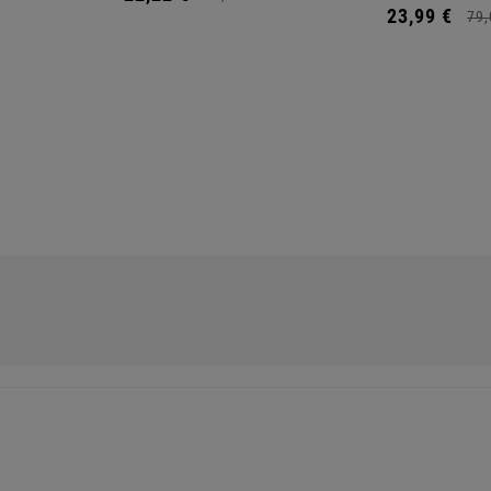
23,
99
€
79,