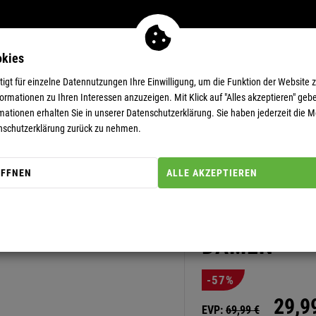
okies
MEN
11-EUR-DEALS
SUPERDEALS
gt für einzelne Datennutzungen Ihre Einwilligung, um die Funktion der Website 
rmationen zu Ihren Interessen anzuzeigen. Mit Klick auf "Alles akzeptieren" gebe
mationen erhalten Sie in unserer
Datenschutzerklärung.
Sie haben jederzeit die Mö
nschutzerklärung zurück zu nehmen.
ÖFFNEN
ALLE AKZEPTIEREN
Artikel-Nummer: 30000225
THERMOUN
DAMEN
-57%
29,
9
EVP:
69,
99
€