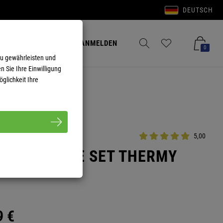
DEUTSCH
Anmelden
Merkzettel aufklappen
Warenkorb aufkla
ANMELDEN
0
zu gewährleisten und
n Sie Ihre Einwilligung
glichkeit Ihre
5,00
TERWÄSCHE SET THERMY
9
€