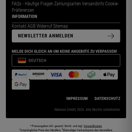
FAQs - Häufige Fragen
Zahlungsarten
Versandinfo
Cookie-
Präferenzen
INFORMATION
Kontakt
AGB
Widerruf
Sitemap
NEWSLETTER ANMELDEN
MELDE DICH GLEICH AN UM KEINE ANGEBOTE ZU VERPASSEN!
DEUTSCH
IMPRESSUM
DATENSCHUTZ
Nebulus GmbH, 2026. Alle Rechte vorbehalten
* Preisangaben inkl. gesetzl. MwSt. und zzgl.
Versandkosten
1
2
Ursprünglicher Preis des Händlers,
Ehemaliger Verkaufspreis des Herstellers.