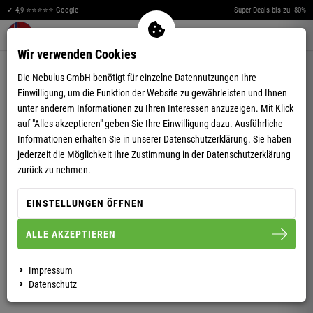
✓ 4,9 ⭐⭐⭐⭐⭐ Google
Super Deals bis zu -80%
Merkzettel aufklappen
Warenkorb aufklappen
Me
0
Wir verwenden Cookies
4,82
(189)
Die Nebulus GmbH benötigt für einzelne Datennutzungen Ihre
Einwilligung, um die Funktion der Website zu gewährleisten und Ihnen
unter anderem Informationen zu Ihren Interessen anzuzeigen. Mit Klick
auf "Alles akzeptieren" geben Sie Ihre Einwilligung dazu. Ausführliche
Informationen erhalten Sie in unserer
Datenschutzerklärung.
Sie haben
jederzeit die Möglichkeit Ihre Zustimmung in der Datenschutzerklärung
FLEECEJACKE NORSKA HERREN
zurück zu nehmen.
EINSTELLUNGEN ÖFFNEN
S
M
L
XL
XXL
3XL
ALLE AKZEPTIEREN
HERREN
DAMEN
Impressum
Datenschutz