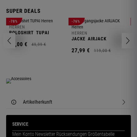
SUPER DEALS
-78%
-76%
-
HERREN
H
POLOSHIRT
TUPAI
C
HERREN
JACKE
AIRJACK
11,
00
€
1
49,
99
€
27,
99
€
119,
00
€
Artikelherkunft
SERVICE
Mein Konto
Newsletter
Rücksendungen
Größentabelle