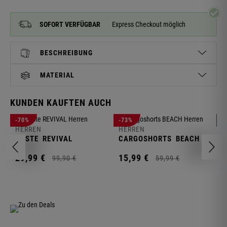
SOFORT VERFÜGBAR
Express Checkout möglich
BESCHREIBUNG
MATERIAL
KUNDEN KAUFTEN AUCH
H
-70%
-73%
-
S
HERREN
HERREN
C
WESTE
REVIVAL
CARGOSHORTS
BEACH
2
29,
99
€
15,
99
€
99,
90
€
59,
99
€