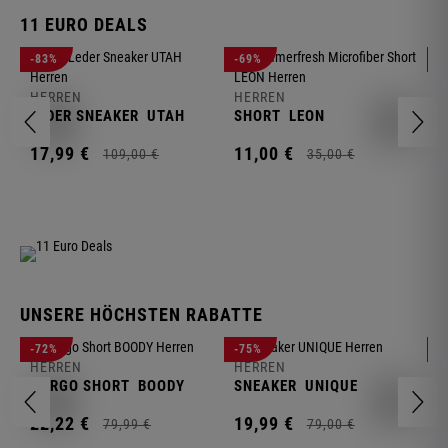
11 EURO DEALS
H
-83%
-69%
-
J
HERREN
HERREN
1
LEDER SNEAKER
UTAH
SHORT
LEON
17,
99
€
11,
00
€
109,
00
€
35,
00
€
UNSERE HÖCHSTEN RABATTE
H
-72%
-75%
-
F
HERREN
HERREN
S
CARGO SHORT
BOODY
SNEAKER
UNIQUE
1
22,
22
€
19,
99
€
79,
99
€
79,
00
€