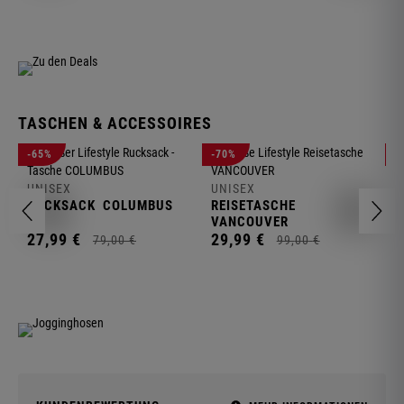
TASCHEN & ACCESSOIRES
U
-65%
-70%
-
R
UNISEX
UNISEX
2
RUCKSACK
COLUMBUS
REISETASCHE
VANCOUVER
27,
99
€
29,
99
€
79,
00
€
99,
00
€