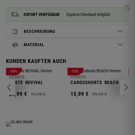
SOFORT VERFÜGBAR
Express Checkout möglich
BESCHREIBUNG
MATERIAL
KUNDEN KAUFTEN AUCH
H
-70%
-73%
-
S
HERREN
HERREN
C
WESTE
REVIVAL
CARGOSHORTS
BEACH
2
29,
99
€
15,
99
€
99,
90
€
59,
99
€