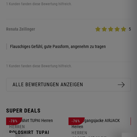
1 Kunden fanden diese Bewertung hilfreich.
Renata Zeilinger
5
Flauschiges Gefühl, gute Passform, angenehm zu tragen
1 Kunden fanden diese Bewertung hilfreich.
ALLE BEWERTUNGEN ANZEIGEN
SUPER DEALS
-78%
-76%
-
HERREN
H
POLOSHIRT
TUPAI
C
HERREN