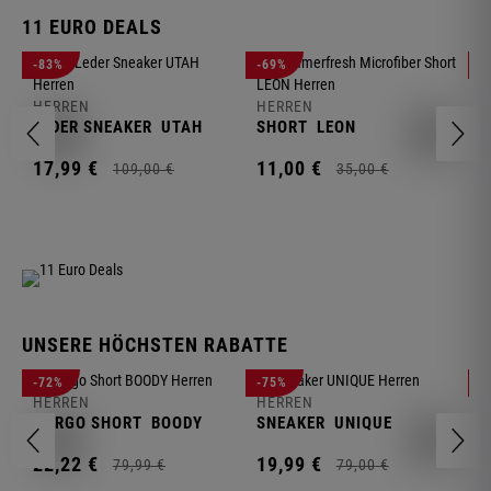
11 EURO DEALS
H
-83%
-69%
-
J
HERREN
HERREN
1
LEDER SNEAKER
UTAH
SHORT
LEON
17,
99
€
11,
00
€
109,
00
€
35,
00
€
UNSERE HÖCHSTEN RABATTE
H
-72%
-75%
-
F
HERREN
HERREN
S
CARGO SHORT
BOODY
SNEAKER
UNIQUE
1
22,
22
€
19,
99
€
79,
99
€
79,
00
€