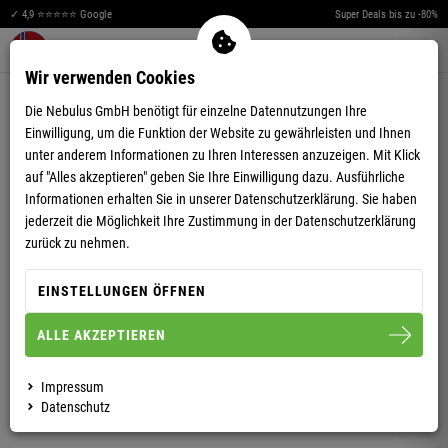
✓ 4,9 ⭐⭐⭐⭐⭐ Google
Super Deals bis zu -80%
Merkzettel aufklappen
Warenkorb aufklappen
Me
0
Wir verwenden Cookies
4,93
(28)
Die Nebulus GmbH benötigt für einzelne Datennutzungen Ihre
Einwilligung, um die Funktion der Website zu gewährleisten und Ihnen
unter anderem Informationen zu Ihren Interessen anzuzeigen. Mit Klick
auf "Alles akzeptieren" geben Sie Ihre Einwilligung dazu. Ausführliche
Informationen erhalten Sie in unserer
Datenschutzerklärung.
Sie haben
jederzeit die Möglichkeit Ihre Zustimmung in der Datenschutzerklärung
FLEECEJACKE MIT TEDDYFELL FALLOU HERREN
zurück zu nehmen.
EINSTELLUNGEN ÖFFNEN
S
M
L
XL
XXL
ALLE AKZEPTIEREN
HERREN
DAMEN
Impressum
Datenschutz