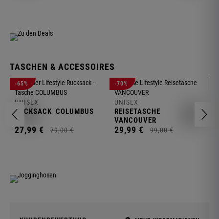
TASCHEN & ACCESSOIRES
U
-65%
-70%
-
R
UNISEX
UNISEX
2
RUCKSACK
COLUMBUS
REISETASCHE
VANCOUVER
27,
99
€
29,
99
€
79,
00
€
99,
00
€