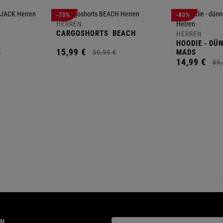
-73%
-83%
HERREN
CARGOSHORTS
BEACH
HERREN
HOODIE - DÜ
15,
99
€
MADS
€
59,
99
€
14,
99
€
89,
ON