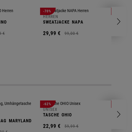
HERREN
-70%
-80%
T-SHIRT
HERREN
INO
SWEATJACKE
NAPA
9,
95
€
29,
99
€
9
€
99,
00
€
UNISEX
-62%
-25%
GYM BA
UNISEX
TASCHE
OHIO
14,
90
€
BAG
MARYLAND
22,
99
€
59,
99
€
00
€