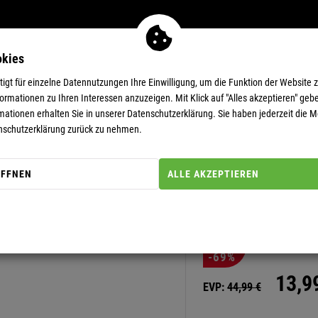
okies
MEN
11-EUR-DEALS
SUPERDEALS
gt für einzelne Datennutzungen Ihre Einwilligung, um die Funktion der Website 
rmationen zu Ihren Interessen anzuzeigen. Mit Klick auf "Alles akzeptieren" gebe
mationen erhalten Sie in unserer
Datenschutzerklärung.
Sie haben jederzeit die Mö
nschutzerklärung zurück zu nehmen.
ÖFFNEN
ALLE AKZEPTIEREN
Artikel-Nummer: 20000245
LONGSLEEV
-69%
13,
9
EVP:
44,
99
€