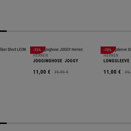
-72%
-72%
HERREN
HERREN
JOGGINGHOSE
JOGGY
LONGSLEEVE
11,
00
€
11,
00
€
39,
99
€
39,