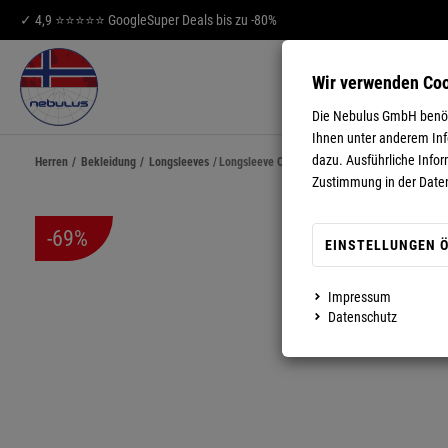
✓ 4,9 ⭐⭐⭐⭐⭐ Google
Super Deals bis zu -80%
Wir verwenden Co
HERREN
DA
Die Nebulus GmbH benöti
Ihnen unter anderem Info
dazu. Ausführliche Infor
Herren
/
Bekleidung
/
Longsleeves
/
Longsleeve CUP Herren
Zustimmung in der Date
-69%
EINSTELLUNGEN 
Impressum
MEHR ANZEIGEN
Datenschutz