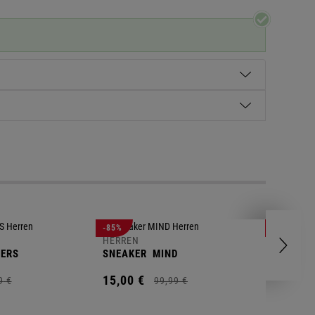
HERREN
-85%
-63%
POLOSH
HERREN
ERS
SNEAKER
MIND
11,
00
€
15,
00
€
9
€
99,
99
€