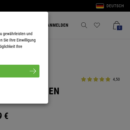
DEUTSCH
Anmelden
Merkzettel aufklappen
Warenkorb aufkla
ANMELDEN
0
zu gewährleisten und
n Sie Ihre Einwilligung
glichkeit Ihre
4,50
E CUP HERREN
9
€