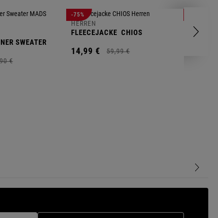
-75%
-71%
HERREN
FLEECEJACKE
CHIOS
HERREN
NNER SWEATER
FLEECEP
14,
99
€
SKANDIN
59,
99
€
19,
99
€
90
€