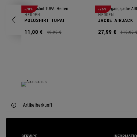
-78%
-76%
HERREN
HERREN
POLOSHIRT
TUPAI
JACKE
AIRJACK
11,
00
€
27,
99
€
49,
99
€
119,
00
Artikelherkunft
SERVICE
INFORMATI