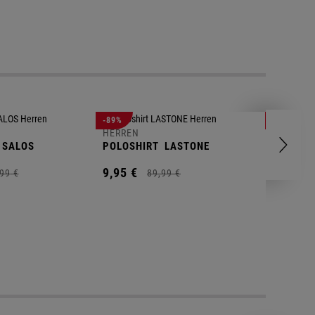
-89%
-83%
HERREN
HERREN
SALOS
POLOSHIRT
LASTONE
SHORT
T
9,
95
€
9,
95
€
99
€
89,
99
€