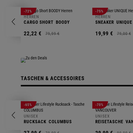
-72%
-75%
HERREN
HERREN
CARGO SHORT
BOODY
SNEAKER
UNIQUE
22,
22
€
19,
99
€
79,
99
€
79,
00
€
TASCHEN & ACCESSOIRES
-65%
-70%
UNISEX
UNISEX
RUCKSACK
COLUMBUS
REISETASCHE
VA
27,
99
€
29,
99
€
79,
00
€
99,
00
€