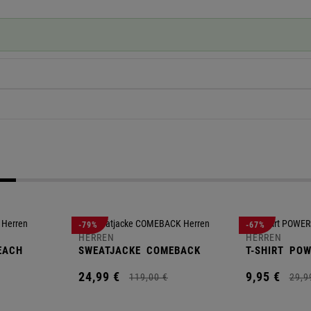
-79%
-67%
HERREN
HERREN
EACH
SWEATJACKE
COMEBACK
T-SHIRT
POW
24,
99
€
9,
95
€
119,
00
€
29,
9