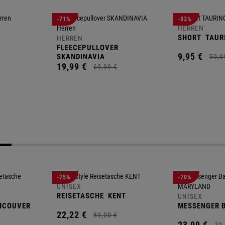
-71%
-83%
HERREN
SHORT
TAUR
HERREN
FLEECEPULLOVER
9,
95
€
SKANDINAVIA
59,
9
19,
99
€
69,
99
€
-75%
-70%
UNISEX
REISETASCHE
KENT
UNISEX
NCOUVER
MESSENGER 
22,
22
€
89,
00
€
23,
99
€
79,