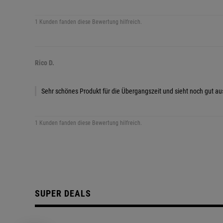
1 Kunden fanden diese Bewertung hilfreich.
Rico D.
Sehr schönes Produkt für die Übergangszeit und sieht noch gut au
1 Kunden fanden diese Bewertung hilfreich.
SUPER DEALS