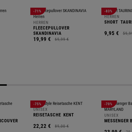
-71%
-83%
HERREN
SHORT
TAUR
HERREN
FLEECEPULLOVER
9,
95
€
SKANDINAVIA
59,
9
19,
99
€
69,
99
€
-75%
-70%
UNISEX
REISETASCHE
KENT
UNISEX
NCOUVER
MESSENGER 
22,
22
€
89,
00
€
23,
99
€
79,