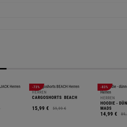
-73%
-83%
HERREN
CARGOSHORTS
BEACH
HERREN
HOODIE - DÜ
15,
99
€
MADS
€
59,
99
€
14,
99
€
89,