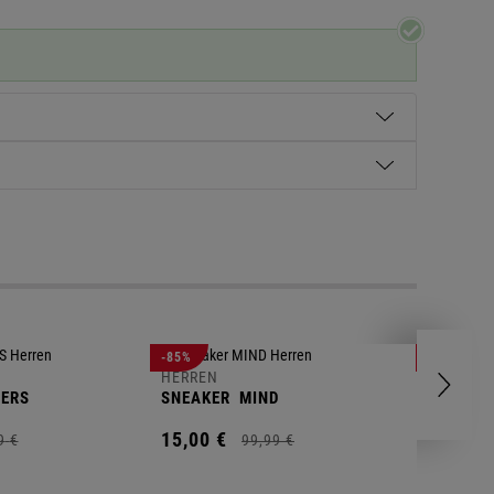
HERREN
-85%
-63%
POLOSH
HERREN
ERS
SNEAKER
MIND
11,
00
€
15,
00
€
9
€
99,
99
€