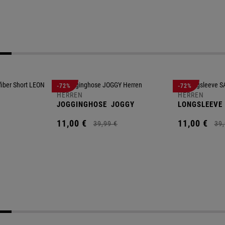
-72%
-72%
HERREN
HERREN
JOGGINGHOSE
JOGGY
LONGSLEEVE
11,
00
€
11,
00
€
39,
99
€
39,