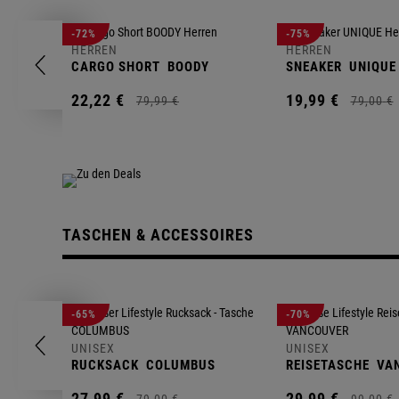
-72%
-75%
HERREN
HERREN
CARGO SHORT
BOODY
SNEAKER
UNIQUE
22,
22
€
19,
99
€
79,
99
€
79,
00
€
TASCHEN & ACCESSOIRES
-65%
-70%
UNISEX
UNISEX
RUCKSACK
COLUMBUS
REISETASCHE
VA
27,
99
€
29,
99
€
79,
00
€
99,
00
€