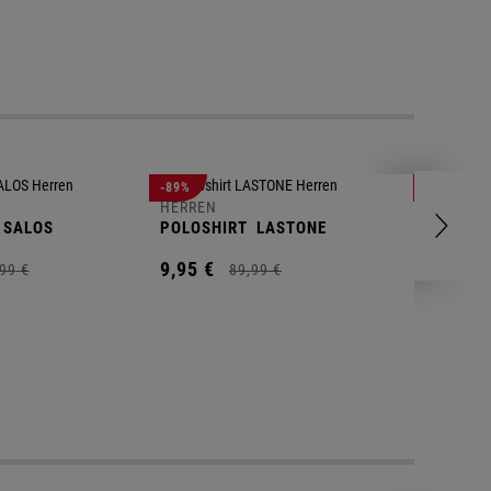
-89%
-83%
HERREN
HERREN
SALOS
POLOSHIRT
LASTONE
SHORT
T
9,
95
€
9,
95
€
99
€
89,
99
€