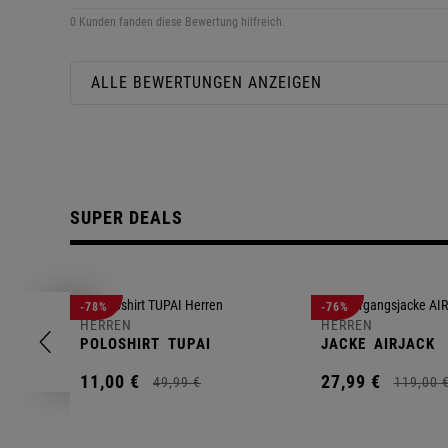
0 Kunden fanden diese Bewertung hilfreich.
ALLE BEWERTUNGEN ANZEIGEN
SUPER DEALS
-78%
-76%
HERREN
HERREN
POLOSHIRT
TUPAI
JACKE
AIRJACK
11,
00
€
27,
99
€
49,
99
€
119,
00