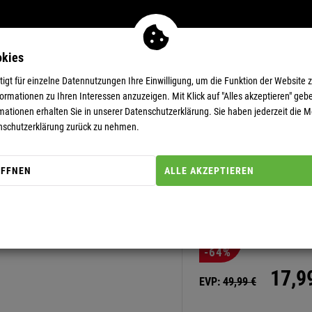
okies
MEN
11-EUR-DEALS
SUPERDEALS
gt für einzelne Datennutzungen Ihre Einwilligung, um die Funktion der Website 
rmationen zu Ihren Interessen anzuzeigen. Mit Klick auf "Alles akzeptieren" gebe
mationen erhalten Sie in unserer
Datenschutzerklärung.
Sie haben jederzeit die Mö
nschutzerklärung zurück zu nehmen.
ÖFFNEN
ALLE AKZEPTIEREN
Artikel-Nummer: 20000255
POLOSHIRT
-64%
17,
9
EVP:
49,
99
€