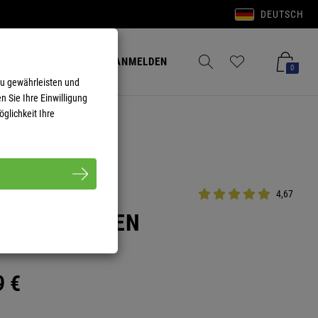
DEUTSCH
Anmelden
Merkzettel aufklappen
Warenkorb aufkla
ANMELDEN
0
zu gewährleisten und
n Sie Ihre Einwilligung
glichkeit Ihre
4,67
 BELA HERREN
9
€