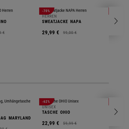
HERREN
-70%
-80%
T-SHIRT
HERREN
INO
SWEATJACKE
NAPA
9,
95
€
29,
99
€
9
€
99,
00
€
UNISEX
-62%
-25%
GYM BA
UNISEX
TASCHE
OHIO
14,
90
€
BAG
MARYLAND
22,
99
€
59,
99
€
00
€