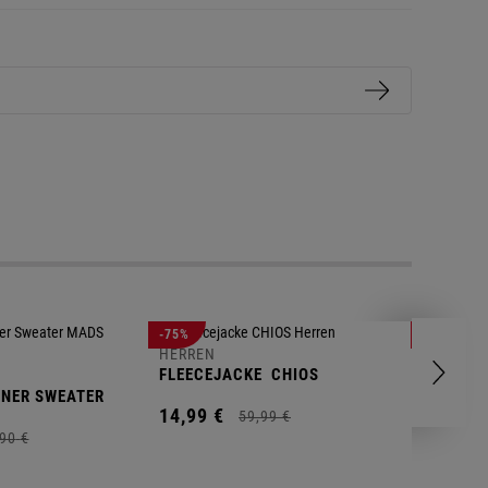
-75%
-71%
HERREN
FLEECEJACKE
CHIOS
HERREN
NNER SWEATER
FLEECEP
14,
99
€
SKANDIN
59,
99
€
19,
99
€
90
€