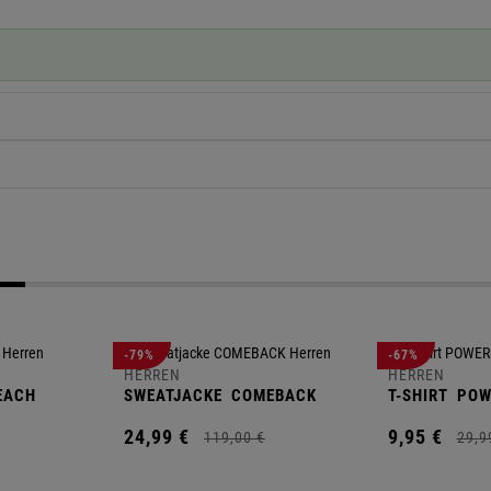
-79%
-67%
HERREN
HERREN
EACH
SWEATJACKE
COMEBACK
T-SHIRT
POW
24,
99
€
9,
95
€
119,
00
€
29,
9