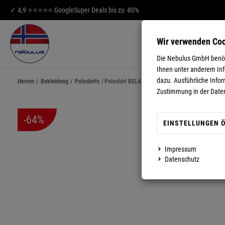
✓ 4,9 ⭐⭐⭐⭐⭐ Google
Super Deals bis zu -80%
Wir verwenden Co
HERREN
DA
Die Nebulus GmbH benöti
Ihnen unter anderem Info
dazu. Ausführliche Infor
Herren
/
Bekleidung
/
Poloshirts
/
Poloshirt BELA Herren
Zustimmung in der Date
-64%
EINSTELLUNGEN 
Impressum
MEHR ANZEIGEN
Datenschutz