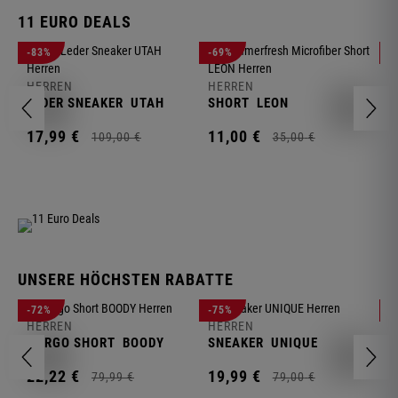
11 EURO DEALS
H
-83%
-69%
-
J
HERREN
HERREN
1
LEDER SNEAKER
UTAH
SHORT
LEON
17,
99
€
11,
00
€
109,
00
€
35,
00
€
UNSERE HÖCHSTEN RABATTE
H
-72%
-75%
-
F
HERREN
HERREN
S
CARGO SHORT
BOODY
SNEAKER
UNIQUE
1
22,
22
€
19,
99
€
79,
99
€
79,
00
€