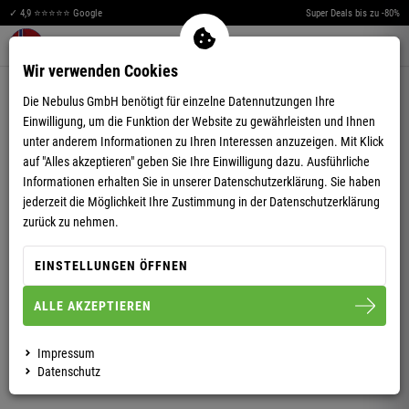
✓ 4,9 ⭐⭐⭐⭐⭐ Google
Super Deals bis zu -80%
Merkzettel aufklappen
Warenkorb aufklappen
Me
0
Wir verwenden Cookies
4,94
(16)
Die Nebulus GmbH benötigt für einzelne Datennutzungen Ihre
Einwilligung, um die Funktion der Website zu gewährleisten und Ihnen
unter anderem Informationen zu Ihren Interessen anzuzeigen. Mit Klick
auf "Alles akzeptieren" geben Sie Ihre Einwilligung dazu. Ausführliche
Informationen erhalten Sie in unserer
Datenschutzerklärung.
Sie haben
jederzeit die Möglichkeit Ihre Zustimmung in der Datenschutzerklärung
POLOSHIRT CRAIG HERREN
zurück zu nehmen.
EINSTELLUNGEN ÖFFNEN
S
M
L
XL
XXL
ALLE AKZEPTIEREN
HERREN
Impressum
Datenschutz