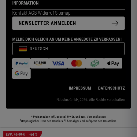
INFORMATION
Kontakt
AGB
Widerruf
Sitemap
NEWSLETTER ANMELDEN
MELDE DICH GLEICH AN UM KEINE ANGEBOTE ZU VERPASSEN!
DEUTSCH
IMPRESSUM
DATENSCHUTZ
Nebulus GmbH, 2026. Alle Rechte vorbehalten
* Preisangaben inkl. gesetzl. MwSt. und zzgl.
Versandkosten
1
2
Ursprünglicher Preis des Händlers,
Ehemaliger Verkaufspreis des Herstellers.
Die abgebildeten Models und Umgebungen können teilweise KI-generiert sein. Die
EVP:
49,99 €
-64 %