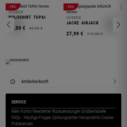
-78%
-76%
-
HERREN
H
POLOSHIRT
TUPAI
C
HERREN
JACKE
AIRJACK
11,
00
€
1
49,
99
€
27,
99
€
119,
00
€
Artikelherkunft
SERVICE
Mein Konto
Newsletter
Rücksendungen
Größentabelle
FAQs - Häufige Fragen
Zahlungsarten
Versandinfo
Cookie-
Präferenzen