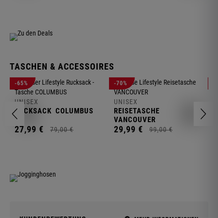
TASCHEN & ACCESSOIRES
U
-65%
-70%
-
R
UNISEX
UNISEX
2
RUCKSACK
COLUMBUS
REISETASCHE
VANCOUVER
27,
99
€
29,
99
€
79,
00
€
99,
00
€