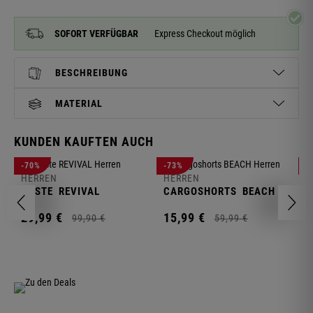
SOFORT VERFÜGBAR
Express Checkout möglich
BESCHREIBUNG
MATERIAL
KUNDEN KAUFTEN AUCH
H
-70%
-73%
-
S
HERREN
HERREN
C
WESTE
REVIVAL
CARGOSHORTS
BEACH
2
29,
99
€
15,
99
€
99,
90
€
59,
99
€