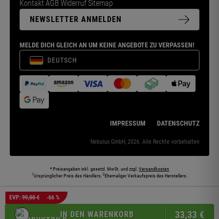
Kontakt
AGB
Widerruf
Sitemap
NEWSLETTER ANMELDEN
MELDE DICH GLEICH AN UM KEINE ANGEBOTE ZU VERPASSEN!
DEUTSCH
IMPRESSUM
DATENSCHUTZ
Nebulus GmbH, 2026. Alle Rechte vorbehalten
* Preisangaben inkl. gesetzl. MwSt. und zzgl.
Versandkosten
1
2
Ursprünglicher Preis des Händlers,
Ehemaliger Verkaufspreis des Herstellers.
Die abgebildeten Models und Umgebungen können teilweise KI-generiert sein. Die
EVP:
99,00 €
-66 %
dargestellten Produkte entsprechen den angebotenen Artikeln.
33,
33
€
IN DEN WARENKORB