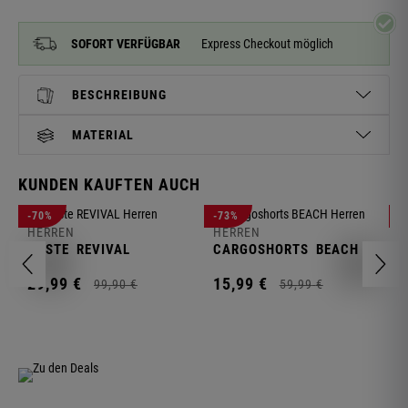
SOFORT VERFÜGBAR
Express Checkout möglich
BESCHREIBUNG
MATERIAL
KUNDEN KAUFTEN AUCH
H
-70%
-73%
-
S
HERREN
HERREN
C
WESTE
REVIVAL
CARGOSHORTS
BEACH
2
29,
99
€
15,
99
€
99,
90
€
59,
99
€