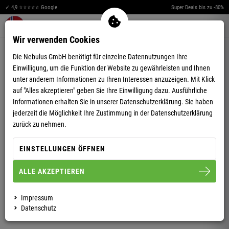
✓ 4,9 ⭐⭐⭐⭐⭐ Google
Super Deals bis zu -80%
Merkzettel aufklappen
Warenkorb aufklappen
Me
0
Wir verwenden Cookies
4,81
(36)
Die Nebulus GmbH benötigt für einzelne Datennutzungen Ihre
Einwilligung, um die Funktion der Website zu gewährleisten und Ihnen
unter anderem Informationen zu Ihren Interessen anzuzeigen. Mit Klick
auf "Alles akzeptieren" geben Sie Ihre Einwilligung dazu. Ausführliche
Informationen erhalten Sie in unserer
Datenschutzerklärung.
Sie haben
jederzeit die Möglichkeit Ihre Zustimmung in der Datenschutzerklärung
SOFTSHELLJACKE EVENT HERREN
zurück zu nehmen.
EINSTELLUNGEN ÖFFNEN
S
M
L
XL
XXL
ALLE AKZEPTIEREN
HERREN
Impressum
Datenschutz