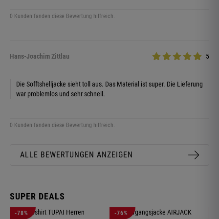
0 Kunden fanden diese Bewertung hilfreich.
Hans-Joachim Zittlau
5
Die Sofftshelljacke sieht toll aus. Das Material ist super. Die Lieferung
war problemlos und sehr schnell.
0 Kunden fanden diese Bewertung hilfreich.
ALLE BEWERTUNGEN ANZEIGEN
SUPER DEALS
-78%
-76%
-