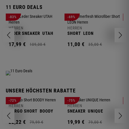
11 EURO DEALS
H
-83%
-69%
-
J
HERREN
HERREN
1
LEDER SNEAKER
UTAH
SHORT
LEON
17,
99
€
11,
00
€
109,
00
€
35,
00
€
UNSERE HÖCHSTEN RABATTE
H
-72%
-75%
-
F
HERREN
HERREN
S
CARGO SHORT
BOODY
SNEAKER
UNIQUE
1
22,
22
€
19,
99
€
79,
99
€
79,
00
€