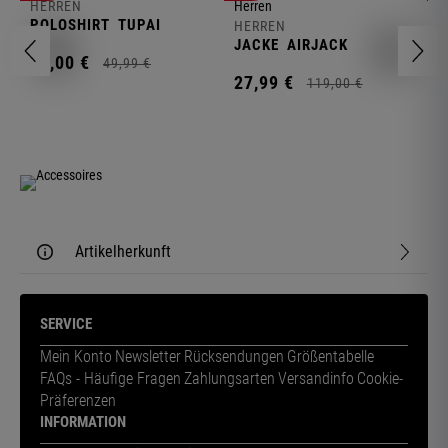
HERREN
H
POLOSHIRT
TUPAI
C
HERREN
JACKE
AIRJACK
11,
00
€
1
49,
99
€
27,
99
€
119,
00
€
Artikelherkunft
SERVICE
Mein Konto
Newsletter
Rücksendungen
Größentabelle
FAQs - Häufige Fragen
Zahlungsarten
Versandinfo
Cookie-
Präferenzen
INFORMATION