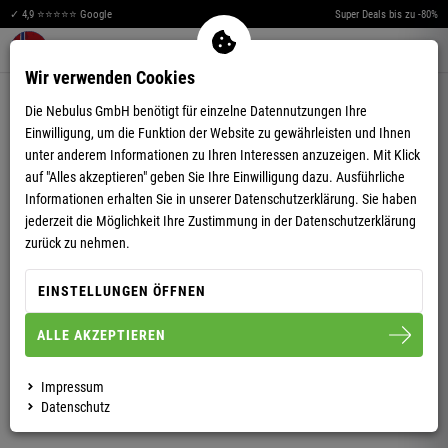
✓ 4,9 ⭐⭐⭐⭐⭐ Google
Super Deals bis zu -80%
Merkzettel aufklappen
Warenkorb aufklappen
Me
0
Wir verwenden Cookies
4,75
(52)
Die Nebulus GmbH benötigt für einzelne Datennutzungen Ihre
Einwilligung, um die Funktion der Website zu gewährleisten und Ihnen
unter anderem Informationen zu Ihren Interessen anzuzeigen. Mit Klick
auf "Alles akzeptieren" geben Sie Ihre Einwilligung dazu. Ausführliche
Informationen erhalten Sie in unserer
Datenschutzerklärung.
Sie haben
jederzeit die Möglichkeit Ihre Zustimmung in der Datenschutzerklärung
WINTER-SOFTSHELLJACKE TEDDYFELL STYLER
zurück zu nehmen.
FUR HERREN
EINSTELLUNGEN ÖFFNEN
ALLE AKZEPTIEREN
M
L
XL
XXL
Impressum
HERREN
Datenschutz