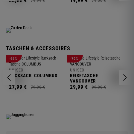
22,
22
€
19,
99
€
79,
99
€
79,
00
€
TASCHEN & ACCESSOIRES
U
-65%
-70%
-
R
UNISEX
UNISEX
2
RUCKSACK
COLUMBUS
REISETASCHE
VANCOUVER
27,
99
€
29,
99
€
79,
00
€
99,
00
€