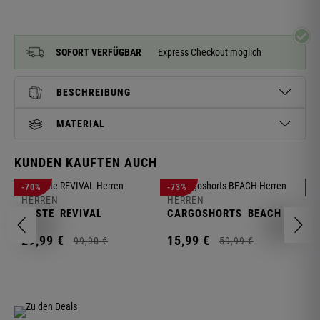
SOFORT VERFÜGBAR
Express Checkout möglich
BESCHREIBUNG
MATERIAL
KUNDEN KAUFTEN AUCH
H
-70%
-73%
-
S
HERREN
HERREN
C
WESTE
REVIVAL
CARGOSHORTS
BEACH
2
29,
99
€
15,
99
€
99,
90
€
59,
99
€