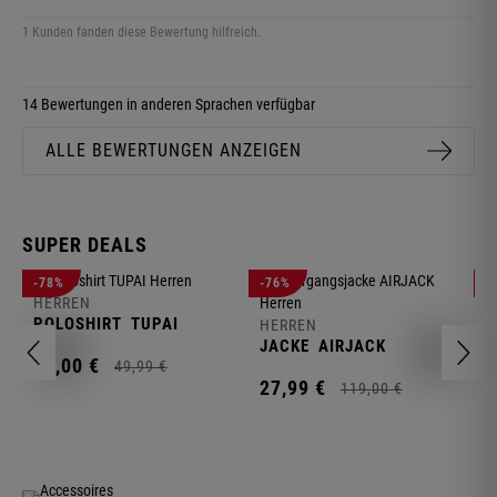
1 Kunden fanden diese Bewertung hilfreich.
14 Bewertungen in anderen Sprachen verfügbar
ALLE BEWERTUNGEN ANZEIGEN
SUPER DEALS
-78%
-76%
-
HERREN
H
POLOSHIRT
TUPAI
C
HERREN
JACKE
AIRJACK
11,
00
€
1
49,
99
€
27,
99
€
119,
00
€