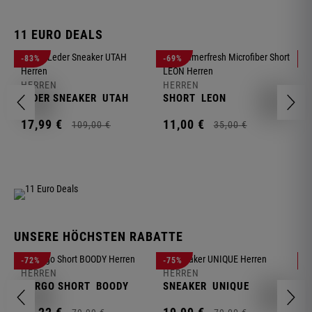
11 EURO DEALS
H
-83%
-69%
-
J
HERREN
HERREN
1
LEDER SNEAKER
UTAH
SHORT
LEON
17,
99
€
11,
00
€
109,
00
€
35,
00
€
UNSERE HÖCHSTEN RABATTE
H
-72%
-75%
-
F
HERREN
HERREN
S
CARGO SHORT
BOODY
SNEAKER
UNIQUE
1