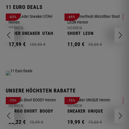
11 EURO DEALS
H
-83%
-69%
-
J
HERREN
HERREN
1
LEDER SNEAKER
UTAH
SHORT
LEON
17,
99
€
11,
00
€
109,
00
€
35,
00
€
UNSERE HÖCHSTEN RABATTE
H
-72%
-75%
-
F
HERREN
HERREN
S
CARGO SHORT
BOODY
SNEAKER
UNIQUE
1
22,
22
€
19,
99
€
79,
99
€
79,
00
€