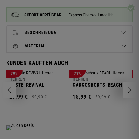
SOFORT VERFÜGBAR
Express Checkout möglich
BESCHREIBUNG
MATERIAL
KUNDEN KAUFTEN AUCH
H
-70%
-73%
-
S
HERREN
HERREN
C
WESTE
REVIVAL
CARGOSHORTS
BEACH
2
29,
99
€
15,
99
€
99,
90
€
59,
99
€