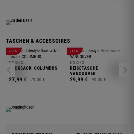
TASCHEN & ACCESSOIRES
U
-65%
-70%
-
R
UNISEX
UNISEX
2
RUCKSACK
COLUMBUS
REISETASCHE
VANCOUVER
27,
99
€
29,
99
€
79,
00
€
99,
00
€