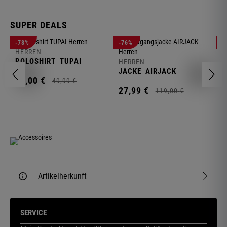
SUPER DEALS
-78%
-76%
-
HERREN
H
POLOSHIRT
TUPAI
C
HERREN
JACKE
AIRJACK
11,
00
€
1
49,
99
€
27,
99
€
119,
00
€
Artikelherkunft
SERVICE