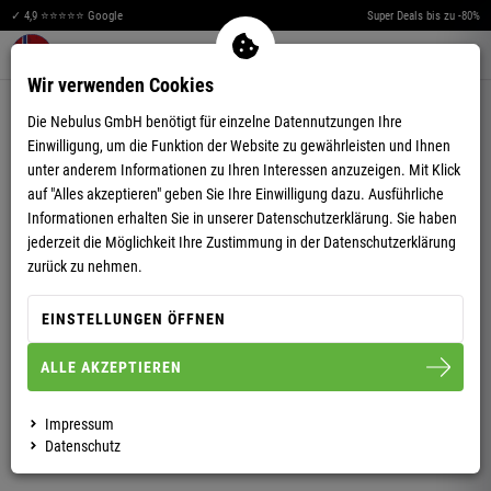
✓ 4,9 ⭐⭐⭐⭐⭐ Google
Super Deals bis zu -80%
Merkzettel aufklappen
Warenkorb aufklappen
Me
0
Wir verwenden Cookies
4,98
(47)
Die Nebulus GmbH benötigt für einzelne Datennutzungen Ihre
Einwilligung, um die Funktion der Website zu gewährleisten und Ihnen
unter anderem Informationen zu Ihren Interessen anzuzeigen. Mit Klick
auf "Alles akzeptieren" geben Sie Ihre Einwilligung dazu. Ausführliche
Informationen erhalten Sie in unserer
Datenschutzerklärung.
Sie haben
jederzeit die Möglichkeit Ihre Zustimmung in der Datenschutzerklärung
STRICKPULLOVER FENRIS HERREN
zurück zu nehmen.
EINSTELLUNGEN ÖFFNEN
S
M
L
XL
XXL
3XL
ALLE AKZEPTIEREN
HERREN
Impressum
Datenschutz