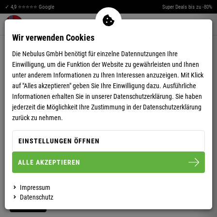
✓ 4,9 ⭐⭐⭐⭐⭐ Google
Super Deals bis zu -80%
Merkzettel aufklappen
Warenkorb aufklappen
Me
0
Wir verwenden Cookies
4,78
(86)
Die Nebulus GmbH benötigt für einzelne Datennutzungen Ihre
Einwilligung, um die Funktion der Website zu gewährleisten und Ihnen
unter anderem Informationen zu Ihren Interessen anzuzeigen. Mit Klick
auf "Alles akzeptieren" geben Sie Ihre Einwilligung dazu. Ausführliche
Informationen erhalten Sie in unserer
Datenschutzerklärung.
Sie haben
jederzeit die Möglichkeit Ihre Zustimmung in der Datenschutzerklärung
VIDEO ANSEHEN
zurück zu nehmen.
WINTERJACKE EXODUS HERREN
EINSTELLUNGEN ÖFFNEN
ALLE AKZEPTIEREN
S
M
L
XL
XXL
3XL
Impressum
Datenschutz
HERREN