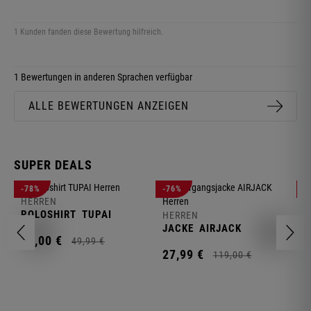
1 Kunden fanden diese Bewertung hilfreich.
1 Bewertungen in anderen Sprachen verfügbar
ALLE BEWERTUNGEN ANZEIGEN
SUPER DEALS
-78%
-76%
-
HERREN
H
POLOSHIRT
TUPAI
C
HERREN
JACKE
AIRJACK
11,
00
€
1
49,
99
€
27,
99
€
119,
00
€