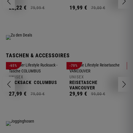
1
22,
22
€
19,
99
€
79,
99
€
79,
00
€
TASCHEN & ACCESSOIRES
U
-65%
-70%
-
R
UNISEX
UNISEX
2
RUCKSACK
COLUMBUS
REISETASCHE
VANCOUVER
27,
99
€
29,
99
€
79,
00
€
99,
00
€