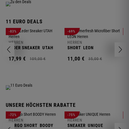
11 EURO DEALS
H
-83%
-69%
-
J
HERREN
HERREN
1
LEDER SNEAKER
UTAH
SHORT
LEON
17,
99
€
11,
00
€
109,
00
€
35,
00
€
UNSERE HÖCHSTEN RABATTE
H
-72%
-75%
-
F
HERREN
HERREN
S
CARGO SHORT
BOODY
SNEAKER
UNIQUE