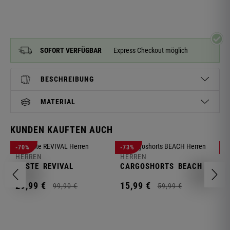
SOFORT VERFÜGBAR
Express Checkout möglich
BESCHREIBUNG
MATERIAL
KUNDEN KAUFTEN AUCH
H
-70%
-73%
-
S
HERREN
HERREN
C
WESTE
REVIVAL
CARGOSHORTS
BEACH
2
29,
99
€
15,
99
€
99,
90
€
59,
99
€