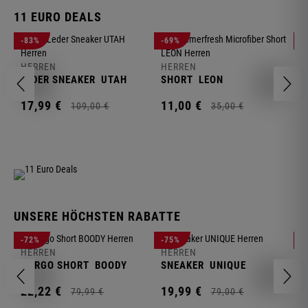
11 EURO DEALS
H
-83%
-69%
-
J
HERREN
HERREN
1
LEDER SNEAKER
UTAH
SHORT
LEON
17,
99
€
11,
00
€
109,
00
€
35,
00
€
UNSERE HÖCHSTEN RABATTE
H
-72%
-75%
-
F
HERREN
HERREN
S
CARGO SHORT
BOODY
SNEAKER
UNIQUE
1
22,
22
€
19,
99
€
79,
99
€
79,
00
€