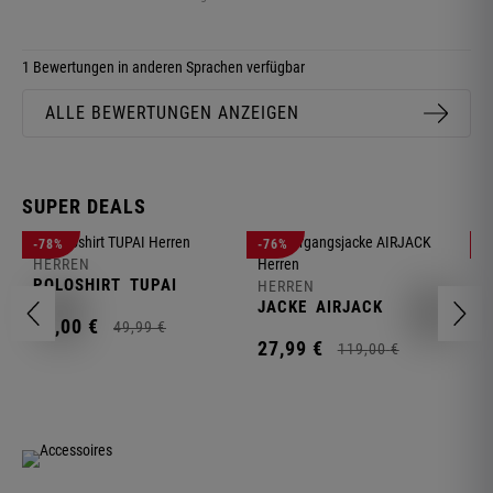
1 Bewertungen in anderen Sprachen verfügbar
ALLE BEWERTUNGEN ANZEIGEN
SUPER DEALS
-78%
-76%
-
HERREN
H
POLOSHIRT
TUPAI
C
HERREN
JACKE
AIRJACK
11,
00
€
1
49,
99
€
27,
99
€
119,
00
€