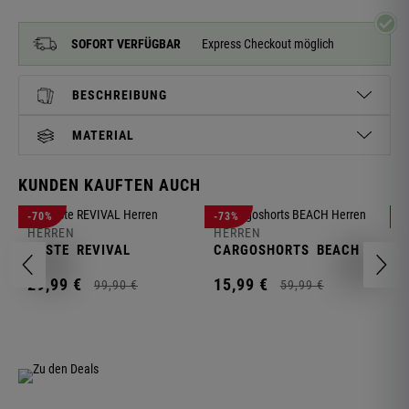
SOFORT VERFÜGBAR
Express Checkout möglich
BESCHREIBUNG
MATERIAL
KUNDEN KAUFTEN AUCH
H
-70%
-73%
-
S
HERREN
HERREN
C
WESTE
REVIVAL
CARGOSHORTS
BEACH
2
29,
99
€
15,
99
€
99,
90
€
59,
99
€