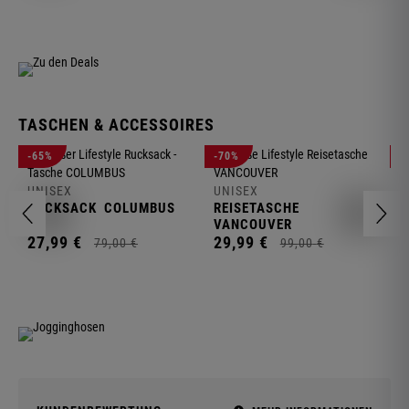
TASCHEN & ACCESSOIRES
U
-65%
-70%
-
R
UNISEX
UNISEX
2
RUCKSACK
COLUMBUS
REISETASCHE
VANCOUVER
27,
99
€
29,
99
€
79,
00
€
99,
00
€