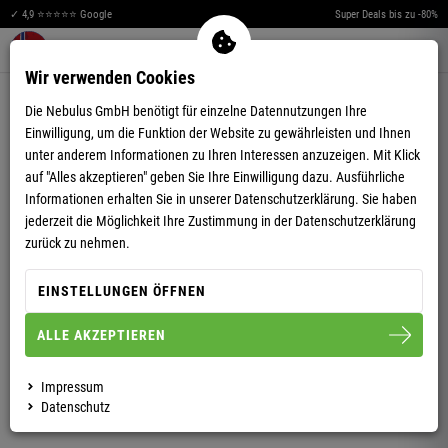
✓ 4,9 ⭐⭐⭐⭐⭐ Google
Super Deals bis zu -80%
Merkzettel aufklappen
Warenkorb aufklappen
Me
0
Wir verwenden Cookies
4,78
(86)
Die Nebulus GmbH benötigt für einzelne Datennutzungen Ihre
Einwilligung, um die Funktion der Website zu gewährleisten und Ihnen
unter anderem Informationen zu Ihren Interessen anzuzeigen. Mit Klick
auf "Alles akzeptieren" geben Sie Ihre Einwilligung dazu. Ausführliche
Informationen erhalten Sie in unserer
Datenschutzerklärung.
Sie haben
jederzeit die Möglichkeit Ihre Zustimmung in der Datenschutzerklärung
WINTERJACKE EXODUS HERREN
zurück zu nehmen.
EINSTELLUNGEN ÖFFNEN
S
M
L
XL
XXL
3XL
ALLE AKZEPTIEREN
HERREN
Impressum
Datenschutz