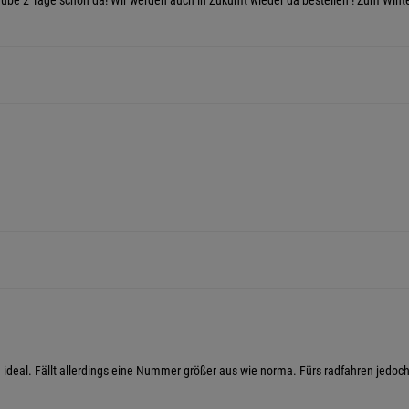
laube 2 Tage schon da! Wir werden auch in Zukunft wieder da bestellen ! Zum Winter
 ideal. Fällt allerdings eine Nummer größer aus wie norma. Fürs radfahren jedo