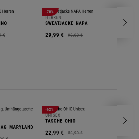
HERREN
-70%
-80%
T-SHIRT
HERREN
INO
SWEATJACKE
NAPA
9,
95
€
29,
99
€
9
€
99,
00
€
UNISEX
-62%
-25%
GYM BA
UNISEX
TASCHE
OHIO
14,
90
€
BAG
MARYLAND
22,
99
€
59,
99
€
00
€