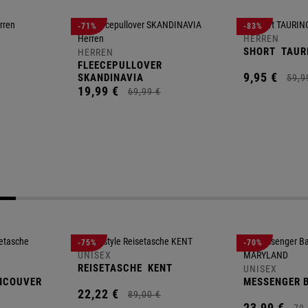
-71%
-83%
HERREN
SHORT
TAUR
HERREN
FLEECEPULLOVER
9,
95
€
SKANDINAVIA
59,
9
19,
99
€
69,
99
€
-75%
-70%
UNISEX
REISETASCHE
KENT
UNISEX
NCOUVER
MESSENGER 
22,
22
€
89,
00
€
23,
99
€
79,