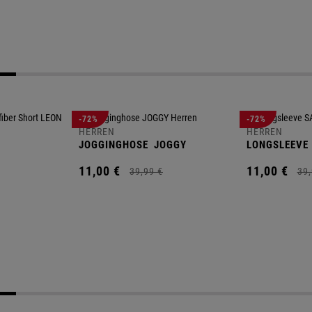
-72%
-72%
HERREN
HERREN
JOGGINGHOSE
JOGGY
LONGSLEEVE
11,
00
€
11,
00
€
39,
99
€
39,