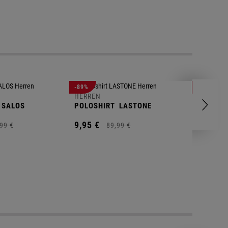
-89%
-83%
HERREN
HERREN
SALOS
POLOSHIRT
LASTONE
SHORT
T
9,
95
€
9,
95
€
99
€
89,
99
€