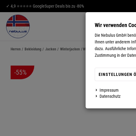
✓ 4,9 ⭐⭐⭐⭐⭐ Google
Super Deals bis zu -80%
Wir verwenden Co
HERREN
DA
Die Nebulus GmbH benöti
Ihnen unter anderem Info
dazu. Ausführliche Infor
Herren
/
Bekleidung
/
Jacken
/
Winterjacken
/
Winterjacke SKILL Herren
Zustimmung in der Date
-55%
EINSTELLUNGEN 
Impressum
MEHR ANZEIGEN
Datenschutz