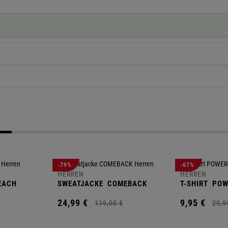
-79%
-67%
HERREN
HERREN
EACH
SWEATJACKE
COMEBACK
T-SHIRT
POW
24,
99
€
9,
95
€
119,
00
€
29,
9