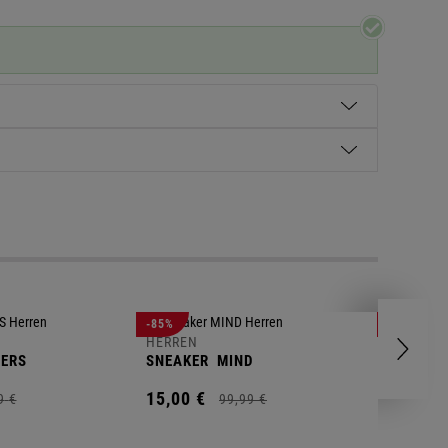
HERREN
-85%
-63%
POLOSH
HERREN
ERS
SNEAKER
MIND
11,
00
€
15,
00
€
9
€
99,
99
€