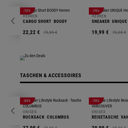
-72%
-75%
HERREN
HERREN
CARGO SHORT
BOODY
SNEAKER
UNIQUE
22,
22
€
19,
99
€
79,
99
€
79,
00
€
TASCHEN & ACCESSOIRES
-65%
-70%
UNISEX
UNISEX
RUCKSACK
COLUMBUS
REISETASCHE
VA
27,
99
€
29,
99
€
79,
00
€
99,
00
€