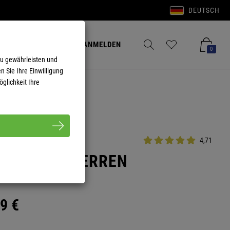
DEUTSCH
Anmelden
Merkzettel aufklappen
Warenkorb aufkla
ANMELDEN
0
zu gewährleisten und
n Sie Ihre Einwilligung
glichkeit Ihre
4,71
KE SKILL HERREN
9
€