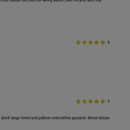
test müssen wir noch ein wenig warten, aber bis jetzt alles top!
5
5
ch durch lange Ärmel und pullover unterziehen passend. Meine Grösse