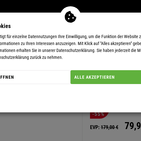
okies
MEN
11-EUR-DEALS
SUPERDEALS
gt für einzelne Datennutzungen Ihre Einwilligung, um die Funktion der Website 
rmationen zu Ihren Interessen anzuzeigen. Mit Klick auf "Alles akzeptieren" gebe
mationen erhalten Sie in unserer
Datenschutzerklärung.
Sie haben jederzeit die Mö
nschutzerklärung zurück zu nehmen.
ÖFFNEN
ALLE AKZEPTIEREN
Artikel-Nummer: 20000324
WINTERJAC
-55%
79,
9
EVP:
179,
00
€