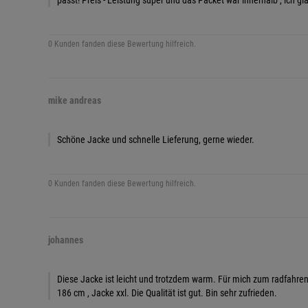
passt! Preis - Leistung super und das Packet war innerhalb , ich g
0 Kunden fanden diese Bewertung hilfreich.
mike andreas
Schöne Jacke und schnelle Lieferung, gerne wieder.
0 Kunden fanden diese Bewertung hilfreich.
johannes
Diese Jacke ist leicht und trotzdem warm. Für mich zum radfahren
186 cm , Jacke xxl. Die Qualität ist gut. Bin sehr zufrieden.