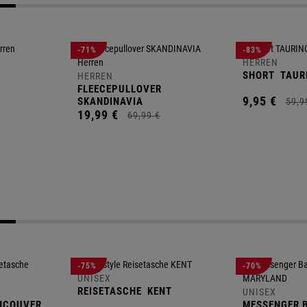
-71%
-83%
HERREN
SHORT
TAUR
HERREN
FLEECEPULLOVER
9,
95
€
SKANDINAVIA
59,
9
19,
99
€
69,
99
€
-75%
-70%
UNISEX
REISETASCHE
KENT
UNISEX
NCOUVER
MESSENGER 