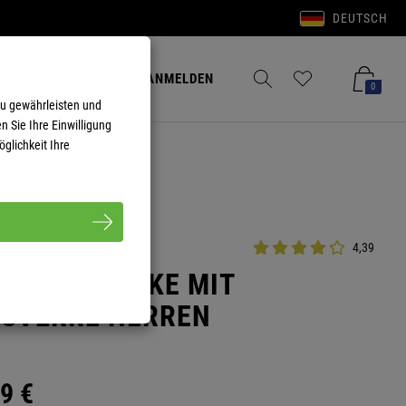
DEUTSCH
Anmelden
Merkzettel aufklappen
Warenkorb aufkla
ANMELDEN
0
zu gewährleisten und
n Sie Ihre Einwilligung
glichkeit Ihre
4,39
STRICKJACKE MIT
 SVERRE HERREN
9
€