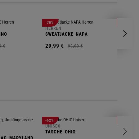
HERREN
-70%
-80%
T-SHIRT
HERREN
INO
SWEATJACKE
NAPA
9,
95
€
29,
99
€
9
€
99,
00
€
UNISEX
-62%
-25%
GYM BA
UNISEX
TASCHE
OHIO
14,
90
€
BAG
MARYLAND