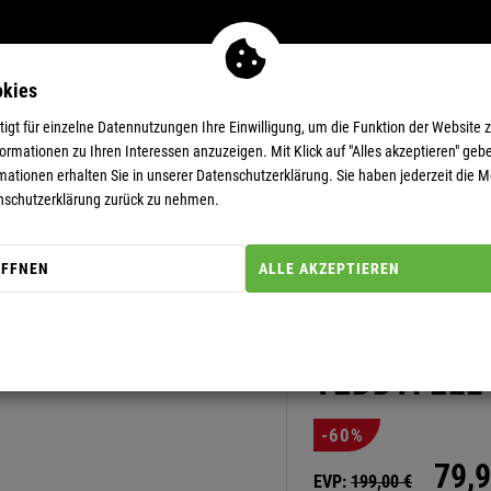
okies
MEN
11-EUR-DEALS
SUPERDEALS
gt für einzelne Datennutzungen Ihre Einwilligung, um die Funktion der Website 
rmationen zu Ihren Interessen anzuzeigen. Mit Klick auf "Alles akzeptieren" gebe
mationen erhalten Sie in unserer
Datenschutzerklärung.
Sie haben jederzeit die Mö
 SVERRE Herren
nschutzerklärung zurück zu nehmen.
ÖFFNEN
ALLE AKZEPTIEREN
Artikel-Nummer: 20000353
NORWEGER 
SPIELEN
TEDDYFELL
-60%
79,
9
EVP:
199,
00
€