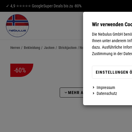
✓ 4,9 ⭐⭐⭐⭐⭐ Google
Super Deals bis zu -80%
Wir verwenden Co
HERREN
DA
Die Nebulus GmbH benöti
Ihnen unter anderem Info
dazu. Ausführliche Infor
Herren
/
Bekleidung
/
Jacken
/
Strickjacken
/
Norweger Strickjacke mit Teddyfell
Zustimmung in der Date
-60%
EINSTELLUNGEN 
Impressum
MEHR ANZEIGEN
VIDEO AB
Datenschutz