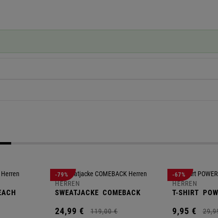
-79%
-67%
HERREN
HERREN
EACH
SWEATJACKE
COMEBACK
T-SHIRT
POW
24,
99
€
9,
95
€
119,
00
€
29,
9