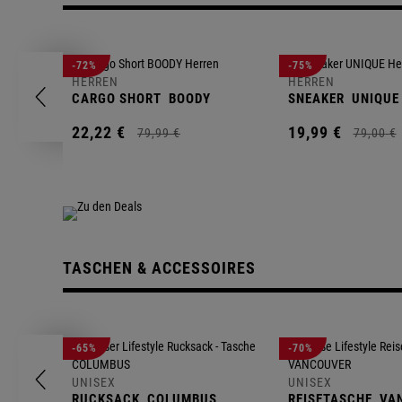
-72%
-75%
HERREN
HERREN
CARGO SHORT
BOODY
SNEAKER
UNIQUE
22,
22
€
19,
99
€
79,
99
€
79,
00
€
TASCHEN & ACCESSOIRES
-65%
-70%
UNISEX
UNISEX
RUCKSACK
COLUMBUS
REISETASCHE
VA