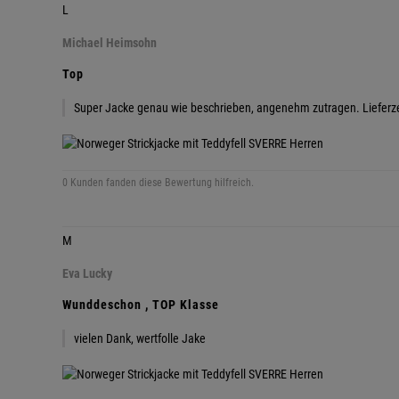
L
Michael Heimsohn
Top
Super Jacke genau wie beschrieben, angenehm zutragen. Lieferze
0 Kunden fanden diese Bewertung hilfreich.
M
Eva Lucky
Wunddeschon , TOP Klasse
vielen Dank, wertfolle Jake