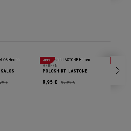
-89%
-83%
HERREN
HERREN
SALOS
POLOSHIRT
LASTONE
SHORT
T
9,
95
€
9,
95
€
99
€
89,
99
€