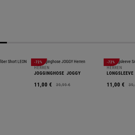
-72%
-72%
HERREN
HERREN
JOGGINGHOSE
JOGGY
LONGSLEEVE
11,
00
€
11,
00
€
39,
99
€
39,