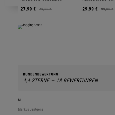
27,
99
€
29,
99
€
79,
00
€
99,
00
€
KUNDENBEWERTUNG
4,4 STERNE — 18 BEWERTUNGEN
M
Markus Jentgens