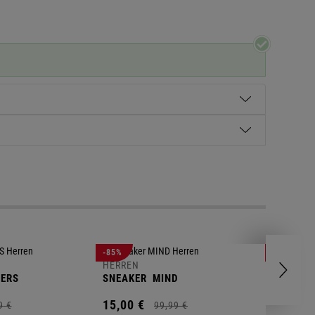
HERREN
-85%
-63%
POLOSH
HERREN
ERS
SNEAKER
MIND
11,
00
€
15,
00
€
9
€
99,
99
€