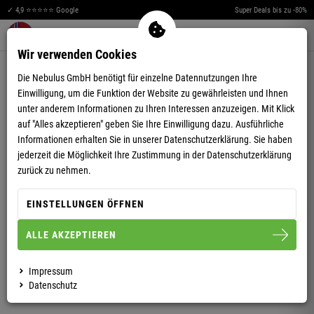
✓ 4,9 ⭐⭐⭐⭐⭐ Google
Super Deals bis zu -80%
Merkzettel aufklappen
Warenkorb aufklappen
Me
0
Wir verwenden Cookies
4,89
(36)
Die Nebulus GmbH benötigt für einzelne Datennutzungen Ihre
Einwilligung, um die Funktion der Website zu gewährleisten und Ihnen
unter anderem Informationen zu Ihren Interessen anzuzeigen. Mit Klick
auf "Alles akzeptieren" geben Sie Ihre Einwilligung dazu. Ausführliche
Informationen erhalten Sie in unserer
Datenschutzerklärung.
Sie haben
jederzeit die Möglichkeit Ihre Zustimmung in der Datenschutzerklärung
POLOSHIRT PARAS HERREN
zurück zu nehmen.
EINSTELLUNGEN ÖFFNEN
S
M
L
XL
XXL
ALLE AKZEPTIEREN
HERREN
DAMEN
Impressum
Datenschutz