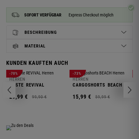
SOFORT VERFÜGBAR
Express Checkout möglich
BESCHREIBUNG
MATERIAL
KUNDEN KAUFTEN AUCH
H
-70%
-73%
-
S
HERREN
HERREN
C
WESTE
REVIVAL
CARGOSHORTS
BEACH
2
29,
99
€
15,
99
€
99,
90
€
59,
99
€