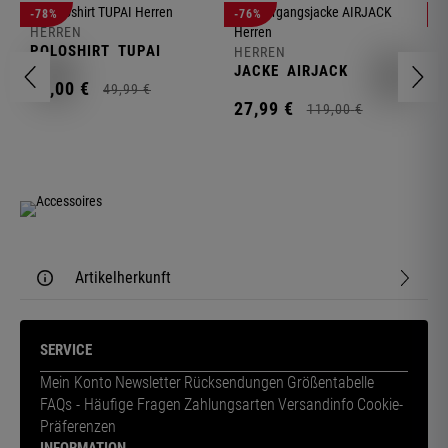
-78%
-76%
-
HERREN
H
POLOSHIRT
TUPAI
C
HERREN
JACKE
AIRJACK
11,
00
€
1
49,
99
€
27,
99
€
119,
00
€
Artikelherkunft
SERVICE
Mein Konto
Newsletter
Rücksendungen
Größentabelle
FAQs - Häufige Fragen
Zahlungsarten
Versandinfo
Cookie-
Präferenzen