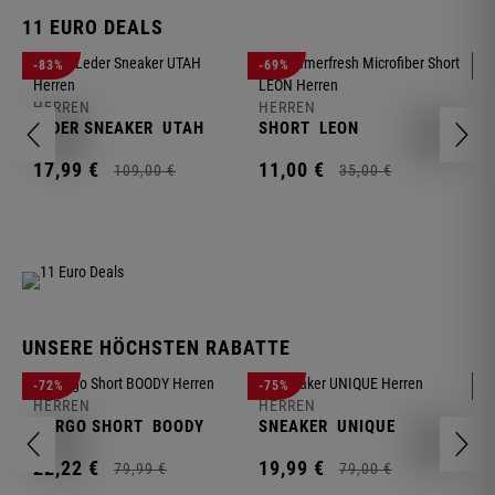
11 EURO DEALS
H
-83%
-69%
-
J
HERREN
HERREN
1
LEDER SNEAKER
UTAH
SHORT
LEON
17,
99
€
11,
00
€
109,
00
€
35,
00
€
UNSERE HÖCHSTEN RABATTE
H
-72%
-75%
-
F
HERREN
HERREN
S
CARGO SHORT
BOODY
SNEAKER
UNIQUE
1
22,
22
€
19,
99
€
79,
99
€
79,
00
€