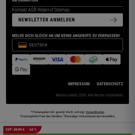
INFORMATION
Kontakt
AGB
Widerruf
Sitemap
NEWSLETTER ANMELDEN
MELDE DICH GLEICH AN UM KEINE ANGEBOTE ZU VERPASSEN!
DEUTSCH
IMPRESSUM
DATENSCHUTZ
Nebulus GmbH, 2026. Alle Rechte vorbehalten
* Preisangaben inkl. gesetzl. MwSt. und zzgl.
Versandkosten
1
2
Ursprünglicher Preis des Händlers,
Ehemaliger Verkaufspreis des Herstellers.
Die abgebildeten Models und Umgebungen können teilweise KI-generiert sein. Die
EVP:
49,99 €
-64 %
dargestellten Produkte entsprechen den angebotenen Artikeln.