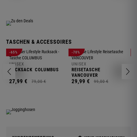
TASCHEN & ACCESSOIRES
U
-65%
-70%
-
R
UNISEX
UNISEX
2
RUCKSACK
COLUMBUS
REISETASCHE
VANCOUVER
27,
99
€
29,
99
€
79,
00
€
99,
00
€