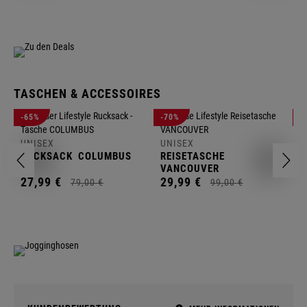
TASCHEN & ACCESSOIRES
U
-65%
-70%
-
R
UNISEX
UNISEX
2
RUCKSACK
COLUMBUS
REISETASCHE
VANCOUVER
27,
99
€
29,
99
€
79,
00
€
99,
00
€