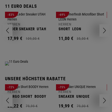
11 EURO DEALS
H
-83%
-69%
-
J
HERREN
HERREN
1
LEDER SNEAKER
UTAH
SHORT
LEON
17,
99
€
11,
00
€
109,
00
€
35,
00
€
UNSERE HÖCHSTEN RABATTE
H
-72%
-75%
-
F
HERREN
HERREN
S
CARGO SHORT
BOODY
SNEAKER
UNIQUE
1
22,
22
€
19,
99
€
79,
99
€
79,
00
€