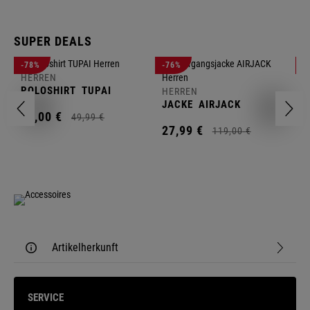
SUPER DEALS
-78%
-76%
-
HERREN
H
POLOSHIRT
TUPAI
C
HERREN
JACKE
AIRJACK
11,
00
€
1
49,
99
€
27,
99
€
119,
00
€
Artikelherkunft
SERVICE