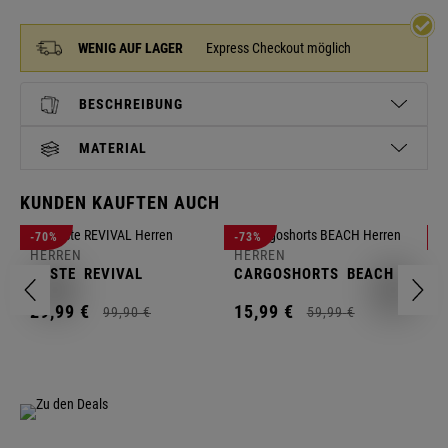
WENIG AUF LAGER
Express Checkout möglich
BESCHREIBUNG
MATERIAL
KUNDEN KAUFTEN AUCH
H
-70%
-73%
-
S
HERREN
HERREN
C
WESTE
REVIVAL
CARGOSHORTS
BEACH
2
29,
99
€
15,
99
€
99,
90
€
59,
99
€