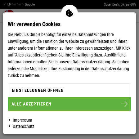
✓ 4,9 ⭐⭐⭐⭐⭐ Google
Super Deals bis zu -80%
Men
Merkzettel aufklappen
Warenkorb aufklappen
0
Wir verwenden Cookies
4,77
(81)
Die Nebulus GmbH benötigt für einzelne Datennutzungen Ihre
Einwilligung, um die Funktion der Website zu gewährleisten und Ihnen
unter anderem Informationen zu Ihren Interessen anzuzeigen. Mit Klick
auf "Alles akzeptieren" geben Sie Ihre Einwilligung dazu. Ausführliche
Informationen erhalten Sie in unserer
Datenschutzerklärung.
Sie haben
jederzeit die Möglichkeit Ihre Zustimmung in der Datenschutzerklärung
SKIJACKE SKIBRÖK HERREN
zurück zu nehmen.
EINSTELLUNGEN ÖFFNEN
S
M
L
XL
XXL
ALLE AKZEPTIEREN
HERREN
DAMEN
Impressum
Datenschutz