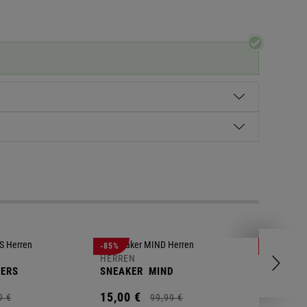
HERREN
-85%
-63%
POLOSH
HERREN
ERS
SNEAKER
MIND
11,
00
€
15,
00
€
9
€
99,
99
€