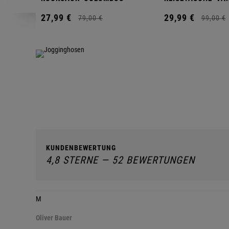
27,
99
€
29,
99
€
79,
00
€
99,
00
€
KUNDENBEWERTUNG
4,8 STERNE — 52 BEWERTUNGEN
M
Oliver Bauer