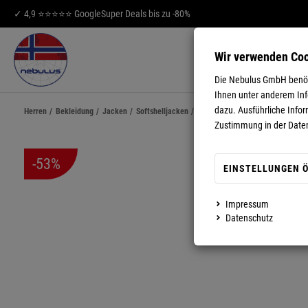
✓ 4,9 ⭐⭐⭐⭐⭐ Google
Super Deals bis zu -80%
Wir verwenden Co
HERREN
DA
Die Nebulus GmbH benöti
Ihnen unter anderem Info
dazu. Ausführliche Infor
Herren
/
Bekleidung
/
Jacken
/
Softshelljacken
/
Winter-Softshelljacke Teddyfell
Zustimmung in der Date
-53%
EINSTELLUNGEN 
Impressum
MEHR ANZEIGEN
Datenschutz