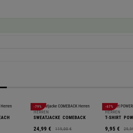
-79%
-67%
HERREN
HERREN
EACH
SWEATJACKE
COMEBACK
T-SHIRT
POW
24,
99
€
9,
95
€
119,
00
€
29,
9