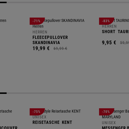
-71%
-83%
HERREN
SHORT
TAUR
HERREN
FLEECEPULLOVER
9,
95
€
SKANDINAVIA
59,
9
19,
99
€
69,
99
€
-75%
-70%
UNISEX
REISETASCHE
KENT
UNISEX
NCOUVER
MESSENGER 