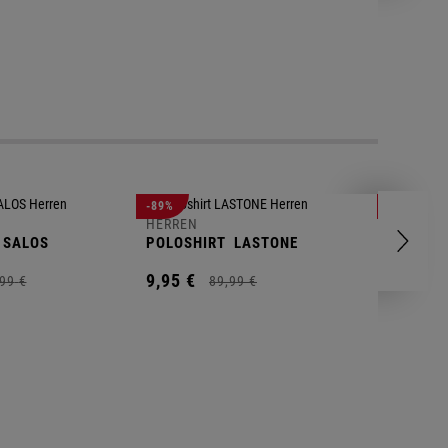
-89%
-83%
HERREN
HERREN
SALOS
POLOSHIRT
LASTONE
SHORT
T
9,
95
€
9,
95
€
99
€
89,
99
€