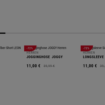
-72%
-72%
HERREN
HERREN
JOGGINGHOSE
JOGGY
LONGSLEEVE
11,
00
€
11,
00
€
39,
99
€
39,