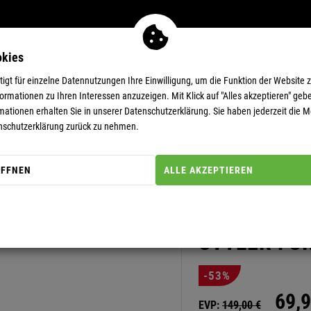
okies
MEN
11-EUR-DEALS
SUPERDEALS
gt für einzelne Datennutzungen Ihre Einwilligung, um die Funktion der Website 
rmationen zu Ihren Interessen anzuzeigen. Mit Klick auf "Alles akzeptieren" gebe
mationen erhalten Sie in unserer
Datenschutzerklärung.
Sie haben jederzeit die Mö
 STYLER FUR Herren
nschutzerklärung zurück zu nehmen.
ÖFFNEN
ALLE AKZEPTIEREN
Artikel-Nummer: 20000086
WINTER-SO
STYLER FU
-53%
69,
9
EVP:
149,
00
€