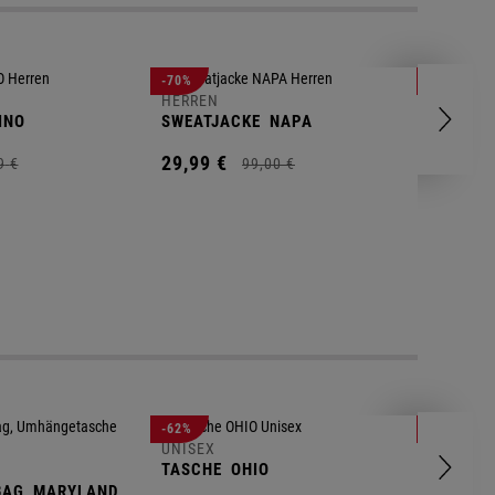
HERREN
-70%
-80%
T-SHIRT
HERREN
INO
SWEATJACKE
NAPA
9,
95
€
29,
99
€
9
€
99,
00
€
UNISEX
-62%
-25%
GYM BA
UNISEX
TASCHE
OHIO
14,
90
€
BAG
MARYLAND