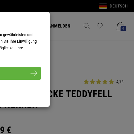
DEUTSCH
Anmelden
Merkzettel aufklappen
Warenkorb aufkla
ANMELDEN
0
zu gewährleisten und
n Sie Ihre Einwilligung
glichkeit Ihre
4,75
FTSHELLJACKE TEDDYFELL
R HERREN
9
€