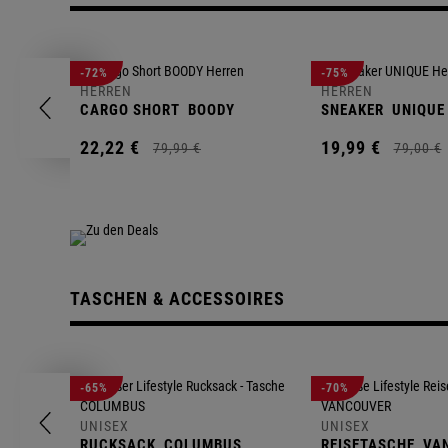
-72%
-75%
HERREN
HERREN
CARGO SHORT
BOODY
SNEAKER
UNIQUE
22,
22
€
19,
99
€
79,
99
€
79,
00
€
TASCHEN & ACCESSOIRES
-65%
-70%
UNISEX
UNISEX
RUCKSACK
COLUMBUS
REISETASCHE
VA