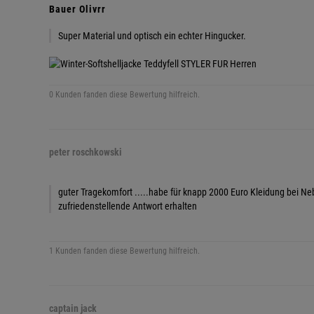
Bauer Olivrr
Super Material und optisch ein echter Hingucker.
0 Kunden fanden diese Bewertung hilfreich.
peter roschkowski
guter Tragekomfort .....habe für knapp 2000 Euro Kleidung bei Neb
zufriedenstellende Antwort erhalten
1 Kunden fanden diese Bewertung hilfreich.
captain jack