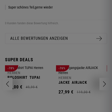
Super schönes Teil,gerne wieder
0 Kunden fanden diese Bewertung hilfreich.
ALLE BEWERTUNGEN ANZEIGEN
SUPER DEALS
-78%
-76%
-
HERREN
H
POLOSHIRT
TUPAI
C
HERREN
JACKE
AIRJACK
11,
00
€
1
49,
99
€
27,
99
€
119,
00
€