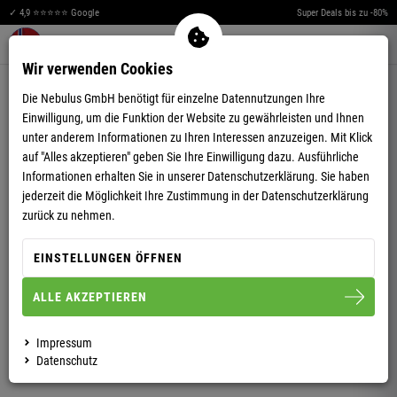
✓ 4,9 ⭐⭐⭐⭐⭐ Google
Super Deals bis zu -80%
Merkzettel aufklappen
Warenkorb aufklappen
Me
0
Wir verwenden Cookies
5,00
(26)
Die Nebulus GmbH benötigt für einzelne Datennutzungen Ihre
Einwilligung, um die Funktion der Website zu gewährleisten und Ihnen
unter anderem Informationen zu Ihren Interessen anzuzeigen. Mit Klick
auf "Alles akzeptieren" geben Sie Ihre Einwilligung dazu. Ausführliche
Informationen erhalten Sie in unserer
Datenschutzerklärung.
Sie haben
jederzeit die Möglichkeit Ihre Zustimmung in der Datenschutzerklärung
SOFTSHELLJACKE PUKA HERREN
zurück zu nehmen.
EINSTELLUNGEN ÖFFNEN
S
M
L
XL
XXL
ALLE AKZEPTIEREN
HERREN
Impressum
Datenschutz