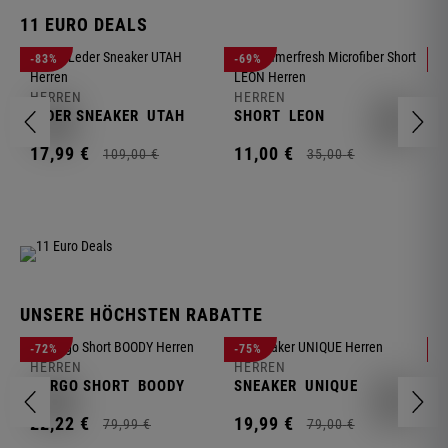
11 EURO DEALS
H
-83%
-69%
-
J
HERREN
HERREN
1
LEDER SNEAKER
UTAH
SHORT
LEON
17,
99
€
11,
00
€
109,
00
€
35,
00
€
UNSERE HÖCHSTEN RABATTE
H
-72%
-75%
-
F
HERREN
HERREN
S
CARGO SHORT
BOODY
SNEAKER
UNIQUE
1
22,
22
€
19,
99
€
79,
99
€
79,
00
€