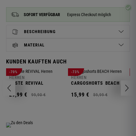
SOFORT VERFÜGBAR
Express Checkout möglich
BESCHREIBUNG
MATERIAL
KUNDEN KAUFTEN AUCH
H
-70%
-73%
-
S
HERREN
HERREN
C
WESTE
REVIVAL
CARGOSHORTS
BEACH
2
29,
99
€
15,
99
€
99,
90
€
59,
99
€