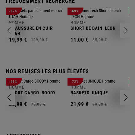
FRÉQUEMMENT RECHERCHÉ
H
-82%
-69%
-
P
J
HOMME
HOMME
1
CHAUSSURE EN CUIR
SHORT DE BAIN
LEON
UTAH
19,
99
€
11,
00
€
109,
00
€
35,
00
€
NOS REMISES LES PLUS ÉLEVÉES
H
-66%
-72%
-
P
HOMME
HOMME
S
SHORT CARGO
BOODY
BASKETS
UNIQUE
1
26,
99
€
21,
99
€
79,
99
€
79,
00
€