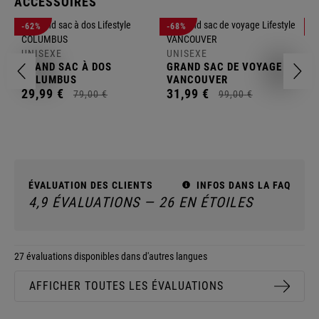
ACCESSOIRES
U
-62%
-68%
-
S
UNISEXE
UNISEXE
2
GRAND SAC À DOS
GRAND SAC DE VOYAGE
COLUMBUS
VANCOUVER
29,
99
€
31,
99
€
79,
00
€
99,
00
€
ÉVALUATION DES CLIENTS
INFOS DANS LA FAQ
4,9 ÉVALUATIONS — 26 EN ÉTOILES
27 évaluations disponibles dans d'autres langues
AFFICHER TOUTES LES ÉVALUATIONS