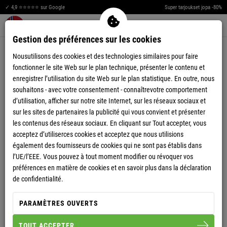
✓ 4,9 ⭐⭐⭐⭐⭐ sur Google
Super tarjoukset jopa -80%
Men
Merkzettel aufklappen
Warenkorb aufklappen
0
Gestion des préférences sur les cookies
4,85
(26)
Nousutilisons des cookies et des technologies similaires pour faire
fonctionner le site Web sur le plan technique, présenter le contenu et
enregistrer l’utilisation du site Web sur le plan statistique. En outre, nous
souhaitons - avec votre consentement - connaîtrevotre comportement
d’utilisation, afficher sur notre site Internet, sur les réseaux sociaux et
sur les sites de partenaires la publicité qui vous convient et présenter
CHINO SHORT DEEP HOMME
les contenus des réseaux sociaux. En cliquant sur Tout accepter, vous
acceptez d’utiliserces cookies et acceptez que nous utilisions
également des fournisseurs de cookies qui ne sont pas établis dans
l’UE/l’EEE. Vous pouvez à tout moment modifier ou révoquer vos
S
M
L
XL
XXL
préférences en matière de cookies et en savoir plus dans la déclaration
de confidentialité.
HOMME
PARAMÈTRES OUVERTS
TOUT ACCEPTER