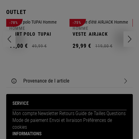
OUTLET
-78%
-75%
-
HOMME
HOMME
H
SHIRT POLO
TUPAI
VESTE
AIRJACK
S
11,
00
€
29,
99
€
1
49,
99
€
119,
00
€
Provenance de l article
SERVICE
Mon compte
Newsletter
Retours
Guide de Tailles
Questions
Mode de paiement
Envoi et livraison
Préférences de
cookies
INFORMATIONS