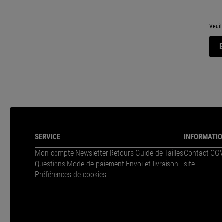
Veuil
SERVICE
INFORMATI
Mon compte
Newsletter
Retours
Guide de Tailles
Contact
CG
Questions
Mode de paiement
Envoi et livraison
site
Préférences de cookies