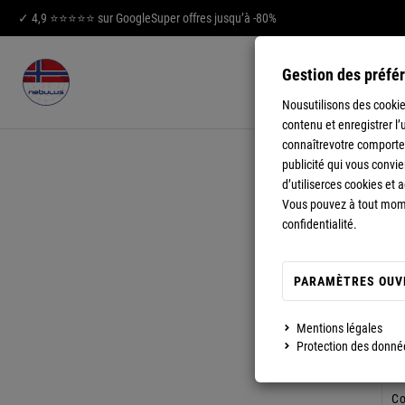
✓ 4,9 ⭐⭐⭐⭐⭐ sur Google
Super offres jusqu’à -80%
Gestion des préfér
Nousutilisons des cookies
contenu et enregistrer l’
connaîtrevotre comporteme
publicité qui vous convi
d’utiliserces cookies et
Vous pouvez à tout momen
confidentialité.
CO
PARAMÈTRES OUV
Mentions légales
Protection des donné