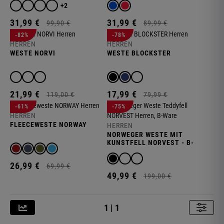
N
+2
31,
99
€
31,
99
€
99,
90
€
89,
99
€
-82%
-78%
HERREN
HERREN
WESTE NORVI
WESTE BLOCKSTER
21,
99
€
17,
99
€
119,
00
€
79,
99
€
-61%
-75%
HERREN
FLEECEWESTE NORWAY
HERREN
NORWEGER WESTE MIT
KUNSTFELL NORVEST - B-
WARE
26,
99
€
69,
99
€
49,
99
€
199,
00
€
1 | 1