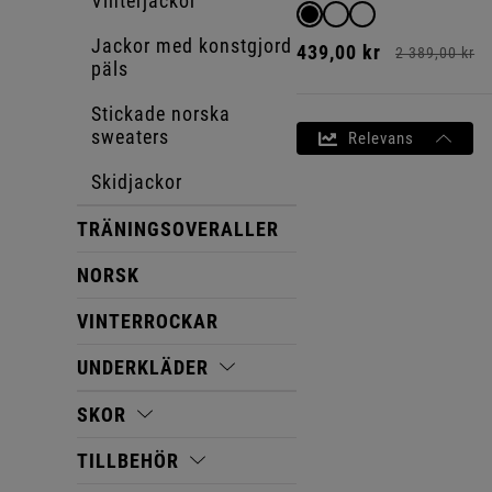
Vinterjackor
Jackor med konstgjord
439,
00
kr
2 389,
00
kr
päls
Stickade norska
sweaters
Relevans
Skidjackor
TRÄNINGSOVERALLER
NORSK
VINTERROCKAR
UNDERKLÄDER
SKOR
TILLBEHÖR