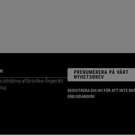
ON
PRENUMERERA PÅ VÅRT
NYHETSBREV
s
Allmänna affärsvillkor
Ångerrätt
log
REGISTRERA DIG NU FÖR ATT INTE M
ERBJUDANDEN!