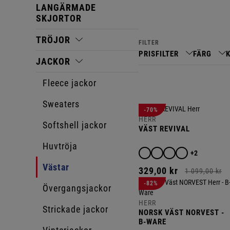
LANGÄRMADE
SKJORTOR
TRÖJOR
FILTER
PRISFILTER
FÄRG
JACKOR
Fleece jackor
Sweaters
-70%
HERR
Softshell jackor
VÄST REVIVAL
Huvtröja
+2
Västar
329,
00
kr
1 099,
00
kr
-82%
Övergangsjackor
HERR
Strickade jackor
NORSK VÄST NORVEST -
B-WARE