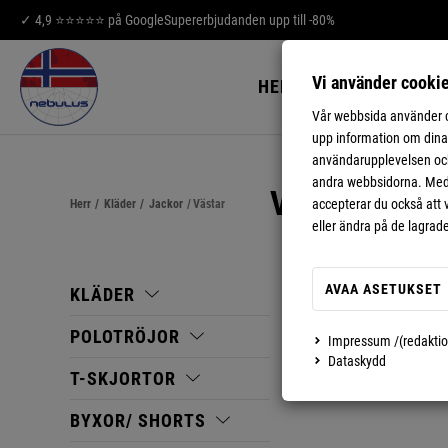
✓ 4,9 ⭐⭐⭐⭐⭐ på Google
Supererbjudanden upp till -80%
Vi använder cooki
HERR
DAMER
Vår webbsida använder co
upp information om dina 
användarupplevelsen och 
andra webbsidorna. Med e
VÄSTAR
accepterar du också att 
Herr
/
Kläder
/
Jackor
/
Västar
eller ändra på de lagrad
AVAA ASETUKSET
KLÄDER
POLOTRÖJOR
Impressum /(redaktio
Dataskydd
T-SKJORTOR
BYXOR/ SHORTS