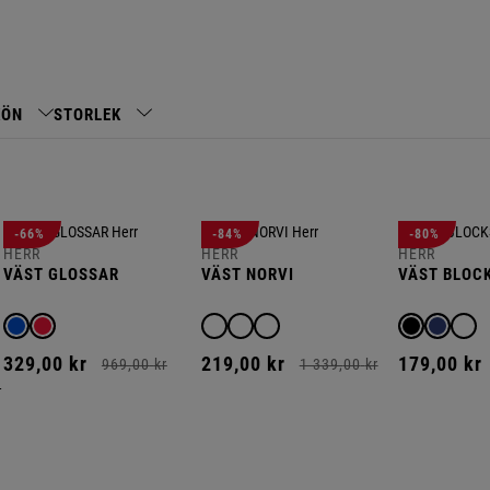
KÖN
STORLEK
-66%
-84%
-80%
HERR
HERR
HERR
VÄST GLOSSAR
VÄST NORVI
VÄST BLOC
329,
00
kr
219,
00
kr
179,
00
kr
969,
00
kr
1 339,
00
kr