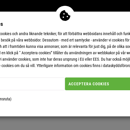
es
111KR ERBJUDANDEN
SUPERERBJUDANDEN
okies och andra liknande tekniker, för att förbättra webbsidans innehåll och funk
besök på våra webbsidor. Dessutom - med ert samtycke - använder vi cookies för a
att i framtiden kunna visa annonser, som är relevanta för just dig, på de olika s
n klick på “ Acceptera cookies” tillåter du användningen av webbkakor på vår web
vi använder cookies, som inte har deras ursprung i EU eller EES. Du har också möjl
e cookies om du så vill. Ytterligare information om cookies finns i dataskyddsföro
ACCEPTERA COOKIES
nsruta)