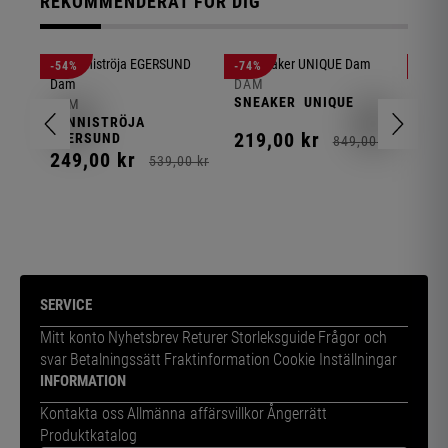
REKOMMENDERAT FÖR DIG
-54%
-74%
-85%
DAM
SNEAKER
UNIQUE
DAM
DAM
TENNISTRÖJA
FLE
219,
00
kr
EGERSUND
NOR
849,
00
kr
249,
00
kr
179
539,
00
kr
1 19
SERVICE
Mitt konto
Nyhetsbrev
Returer
Storleksguide
Frågor och
svar
Betalningssätt
Fraktinformation
Cookie Inställningar
INFORMATION
Kontakta oss
Allmänna affärsvillkor
Ångerrätt
Produktkatalog