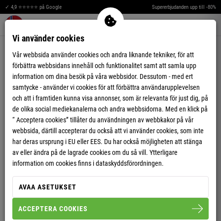
✓ 4,9 ⭐⭐⭐⭐⭐ på Google
Supererbjudanden upp till -80%
Merkzettel aufklappen
Warenkorb aufklappen
Me
0
Vi använder cookies
Vår webbsida använder cookies och andra liknande tekniker, för att
förbättra webbsidans innehåll och funktionalitet samt att samla upp
DAM
information om dina besök på våra webbsidor. Dessutom - med ert
samtycke - använder vi cookies för att förbättra användarupplevelsen
och att i framtiden kunna visa annonser, som är relevanta för just dig, på
de olika social mediekanalerna och andra webbsidorna. Med en klick på
“ Acceptera cookies” tillåter du användningen av webbkakor på vår
DAM
DAM
webbsida, därtill accepterar du också att vi använder cookies, som inte
POLOTRÖJOR
T-SHIRTS & TOPPAR
DAM
DAM
har deras ursprung i EU eller EES. Du har också möjligheten att stänga
SNEAKERS
BYXOR
av eller ändra på de lagrade cookies om du så vill. Ytterligare
DAM
DAM
information om cookies finns i dataskyddsförordningen.
KLÄNNINGAR &
JOGGING BYXOR
DAM
DAM
KJOLAR
TILLBEHÖR
VÄSKOR
AVAA ASETUKSET
DAM
DAM
WELLNESS
KEPSAR & HATTAR
ACCEPTERA COOKIES
DAM
DAM