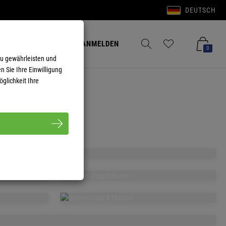
DEUTSCH
Anmelden
Merkzettel aufklappen
Warenkorb aufkla
ANMELDEN
0
zu gewährleisten und
n Sie Ihre Einwilligung
glichkeit Ihre
& TOPS
DAMEN
&
JOGGINGHOSEN
DAMEN