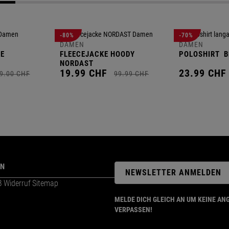
-80%
-70%
DAMEN
DAMEN
E
FLEECEJACKE HOODY
POLOSHIRT
B
NORDAST
19.
99
CHF
23.
99
CHF
9.
00
CHF
99.
99
CHF
ON
NEWSLETTER ANMELDEN
B
Widerruf
Sitemap
MELDE DICH GLEICH AN UM KEINE AN
VERPASSEN!