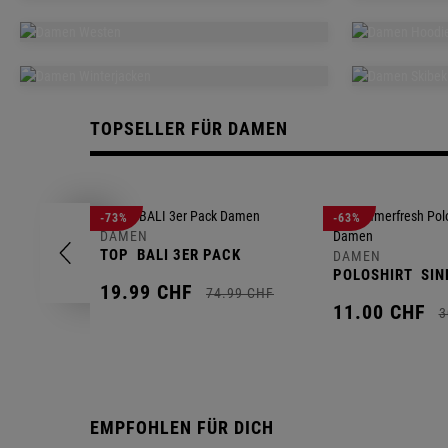
ACCESSOIRES
TAS
DAMEN
FLEECEJACKEN
SOF
DAMEN
DA
WESTEN
HOO
DAMEN
TOPSELLER FÜR DAMEN
WINTERJACKEN
SKI
-73%
-63%
DAMEN
TOP
BALI 3ER PACK
DAMEN
POLOSHIRT
SIN
19.
99
CHF
74.
99
CHF
11.
00
CHF
3
EMPFOHLEN FÜR DICH