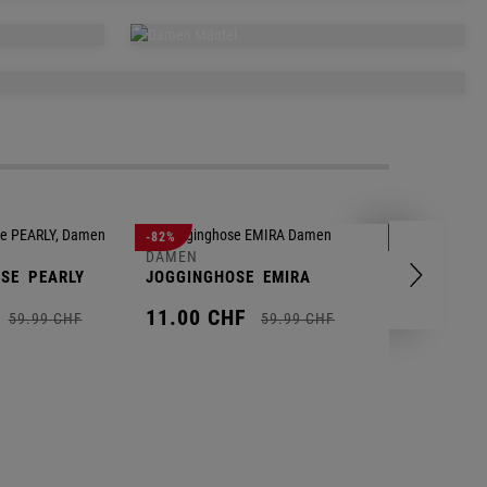
R
CAPS &
CKEN
MÜTZEN
DAMEN
MÄNTEL
-82%
-65%
DAMEN
DAMEN
OSE
PEARLY
JOGGINGHOSE
EMIRA
FLEECEJAC
11.
00
CHF
34.
99
CH
59.
99
CHF
59.
99
CHF