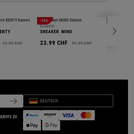
-76%
-76%
DAMEN
DAMEN
ENTY
SNEAKER
MIND
FLEECEPUL
23.
99
CHF
18.
99
CH
79.
99
CHF
99.
99
CHF
DEUTSCH
GEBOTE ZU