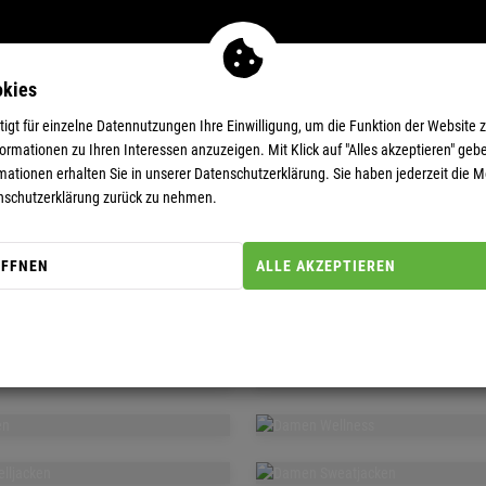
okies
MEN
11-EUR-DEALS
SUPERDEALS
gt für einzelne Datennutzungen Ihre Einwilligung, um die Funktion der Website 
rmationen zu Ihren Interessen anzuzeigen. Mit Klick auf "Alles akzeptieren" gebe
mationen erhalten Sie in unserer
Datenschutzerklärung.
Sie haben jederzeit die Mö
nschutzerklärung zurück zu nehmen.
DAMEN
ÖFFNEN
ALLE AKZEPTIEREN
DAMEN
T-SHIRTS 
MEN
DAMEN
RTS
RÖCKE 
AMEN
DAMEN