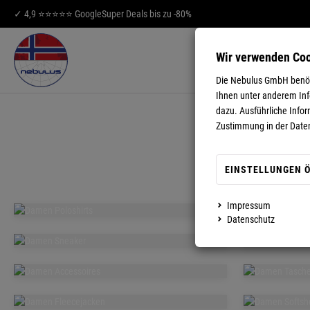
✓ 4,9 ⭐⭐⭐⭐⭐ Google
Super Deals bis zu -80%
Wir verwenden Co
HERREN
DA
Die Nebulus GmbH benöti
Ihnen unter anderem Info
dazu. Ausführliche Infor
Zustimmung in der Date
EINSTELLUNGEN 
Impressum
Datenschutz
DAMEN
POLOSHIRTS
DAMEN
DA
SNEAKER
SHO
DAMEN
D