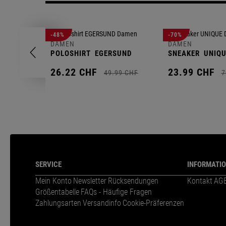
-48%
-70%
DAMEN
DAMEN
POLOSHIRT
EGERSUND
SNEAKER
UNIQU
26.
22
CHF
23.
99
CHF
49.
99
CHF
7
SERVICE
INFORMATI
Mein Konto
Newsletter
Rücksendungen
Kontakt
AG
Größentabelle
FAQs - Häufige Fragen
Zahlungsarten
Versandinfo
Cookie-Präferenzen