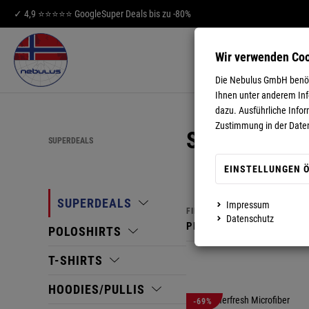
✓ 4,9 ⭐⭐⭐⭐⭐ Google
Super Deals bis zu -80%
Wir verwenden Co
HERREN
DA
Die Nebulus GmbH benöti
Ihnen unter anderem Info
dazu. Ausführliche Infor
Zustimmung in der Date
SUPERDEAL
SUPERDEALS
EINSTELLUNGEN 
350
SUPERDEALS
Impressum
FILTER
Datenschutz
PREISFILTER
FARBE
POLOSHIRTS
T-SHIRTS
HOODIES/PULLIS
-69%