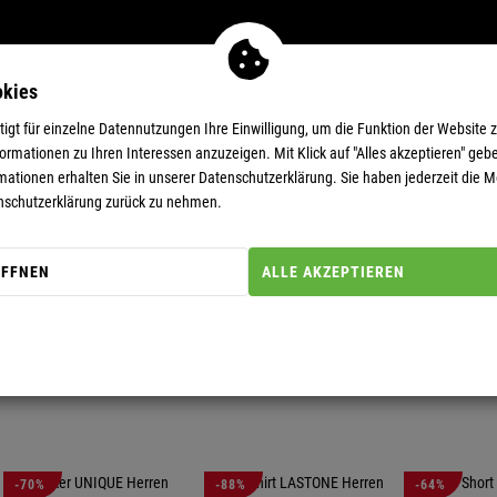
okies
MEN
11-EUR-DEALS
SUPERDEALS
gt für einzelne Datennutzungen Ihre Einwilligung, um die Funktion der Website 
rmationen zu Ihren Interessen anzuzeigen. Mit Klick auf "Alles akzeptieren" gebe
mationen erhalten Sie in unserer
Datenschutzerklärung.
Sie haben jederzeit die Mö
nschutzerklärung zurück zu nehmen.
S
ÖFFNEN
ALLE AKZEPTIEREN
GESCHLECHT (FILTER)
GRÖSSE
-70%
-88%
-64%