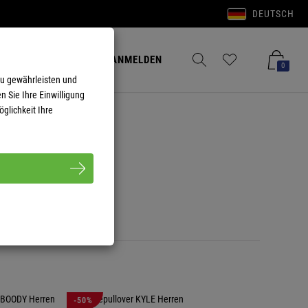
DEUTSCH
Anmelden
Merkzettel aufklappen
Warenkorb aufkla
ANMELDEN
0
zu gewährleisten und
n Sie Ihre Einwilligung
glichkeit Ihre
-50%