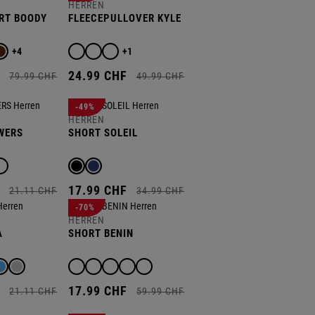
HERREN
RT BOODY
FLEECEPULLOVER KYLE
+4
+1
F
24.
99
CHF
79.
99
CHF
49.
99
CHF
-49%
HERREN
WERS
SHORT SOLEIL
F
17.
99
CHF
21.
11
CHF
34.
99
CHF
-70%
HERREN
A
SHORT BENIN
F
17.
99
CHF
21.
11
CHF
59.
99
CHF