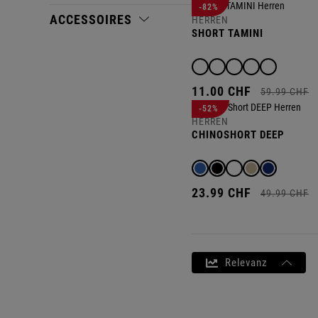
-82%
ACCESSOIRES
HERREN
SHORT TAMINI
11.
00
CHF
59.
99
CHF
-52%
HERREN
CHINOSHORT DEEP
23.
99
CHF
49.
99
CHF
Relevanz