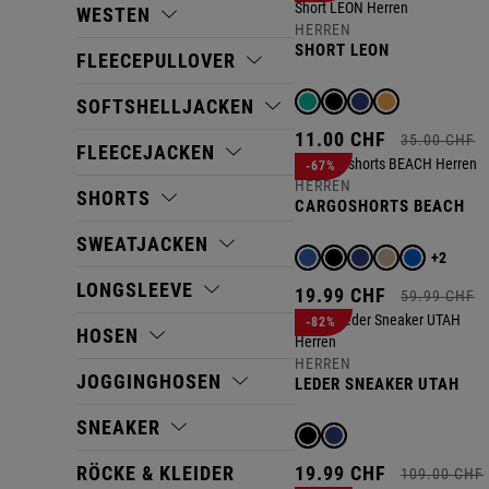
WESTEN
HERREN
SHORT LEON
FLEECEPULLOVER
SOFTSHELLJACKEN
11.
00
CHF
35.
00
CHF
FLEECEJACKEN
-67%
HERREN
SHORTS
CARGOSHORTS BEACH
SWEATJACKEN
+2
LONGSLEEVE
19.
99
CHF
59.
99
CHF
-82%
HOSEN
HERREN
JOGGINGHOSEN
LEDER SNEAKER UTAH
SNEAKER
RÖCKE & KLEIDER
19.
99
CHF
109.
00
CHF