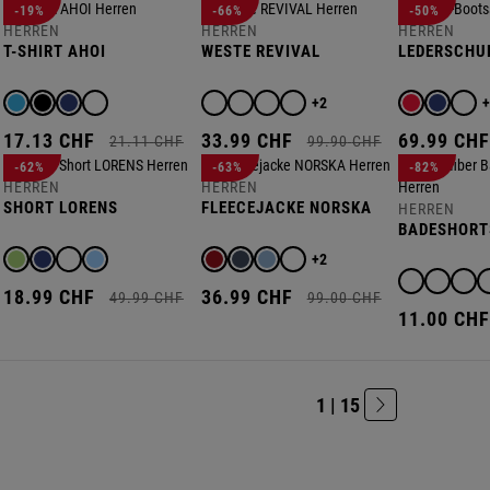
-19%
-66%
-50%
HERREN
HERREN
HERREN
T-SHIRT AHOI
WESTE REVIVAL
LEDERSCHU
+2
17.
13
CHF
33.
99
CHF
69.
99
CH
21.
11
CHF
99.
90
CHF
-62%
-63%
-82%
HERREN
HERREN
SHORT LORENS
FLEECEJACKE NORSKA
HERREN
BADESHORT
+2
18.
99
CHF
36.
99
CHF
49.
99
CHF
99.
00
CHF
11.
00
CH
1 | 15