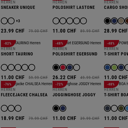
HERREN
HERREN
HERREN
SNEAKER UNIQUE
POLOSHIRT LASTONE
CARGO SHO
+3
23.
99
CHF
11.
00
CHF
28.
99
CH
79.
00
CHF
89.
99
CHF
-82%
-48%
-48%
HERREN
HERREN
HERREN
SHORT TAURINO
POLOSHIRT EGERSUND
T-SHIRT PO
11.
00
CHF
26.
22
CHF
11.
00
CH
59.
99
CHF
49.
99
CHF
-76%
-72%
-48%
HERREN
HERREN
HERREN
FLEECEJACKE CHALSEA
JOGGINGHOSE JOGGY
T-SHIRT BO
18.
99
CHF
11.
00
CHF
11.
00
CH
79.
99
CHF
39.
99
CHF