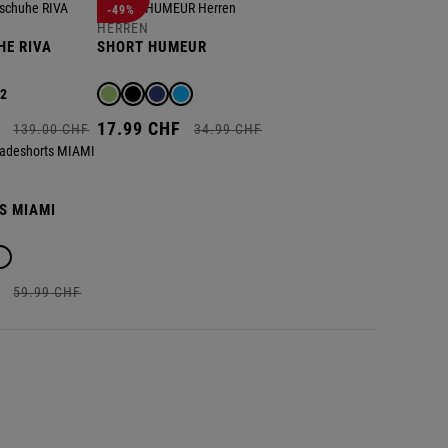
-49%
HERREN
HE RIVA
SHORT HUMEUR
+2
F
17.
99
CHF
139.
00
CHF
34.
99
CHF
S MIAMI
F
59.
99
CHF