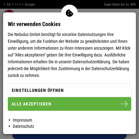
✓ 4,9 ⭐⭐⭐⭐⭐ Google
Super Deals bis zu -80%
Men
Merkzettel aufklappen
Warenkorb aufklappen
0
Wir verwenden Cookies
Die Nebulus GmbH benötigt für einzelne Datennutzungen Ihre
FAQ - HÄUFIG
Einwilligung, um die Funktion der Website zu gewährleisten und Ihnen
unter anderem Informationen zu Ihren Interessen anzuzeigen. Mit Klick
GESTELLTE FRAGEN
auf "Alles akzeptieren" geben Sie Ihre Einwilligung dazu. Ausführliche
Informationen erhalten Sie in unserer
Datenschutzerklärung.
Sie haben
jederzeit die Möglichkeit Ihre Zustimmung in der Datenschutzerklärung
zurück zu nehmen.
Hier erhalten Sie schnell Antworten
EINSTELLUNGEN ÖFFNEN
auf die am häufigsten gestellten
Fragen:
ALLE AKZEPTIEREN
Wählen Sie ein Thema
Impressum
Datenschutz