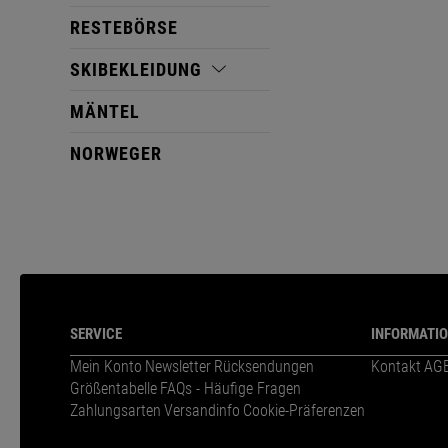
RESTEBÖRSE
SKIBEKLEIDUNG
MÄNTEL
NORWEGER
SERVICE
INFORMATI
Mein Konto
Newsletter
Rücksendungen
Kontakt
AG
Größentabelle
FAQs - Häufige Fragen
Zahlungsarten
Versandinfo
Cookie-Präferenzen