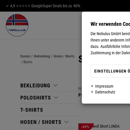
✓ 4,9 ⭐⭐⭐⭐⭐ Google
Super Deals bis zu -80%
Wir verwenden Co
HERREN
DA
Die Nebulus GmbH benöti
Ihnen unter anderem Info
dazu. Ausführliche Infor
Zustimmung in der Date
SHORTS
Damen
/
Bekleidung
/
Hosen / Shorts
/
Shorts
EINSTELLUNGEN 
BEKLEIDUNG
Impressum
FILTER
Datenschutz
PREISFILTER
FARBE
POLOSHIRTS
T-SHIRTS
HOSEN / SHORTS
-69%