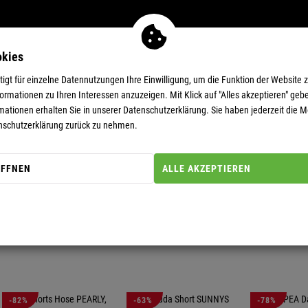
okies
MEN
11-EUR-DEALS
SUPERDEALS
gt für einzelne Datennutzungen Ihre Einwilligung, um die Funktion der Website 
rmationen zu Ihren Interessen anzuzeigen. Mit Klick auf "Alles akzeptieren" gebe
mationen erhalten Sie in unserer
Datenschutzerklärung.
Sie haben jederzeit die Mö
nschutzerklärung zurück zu nehmen.
ÖFFNEN
ALLE AKZEPTIEREN
GESCHLECHT (FILTER)
GRÖSSE
-82%
-63%
-78%