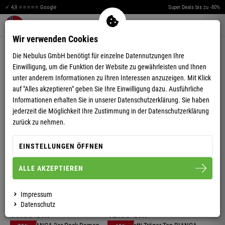
✓ 4,9 ⭐⭐⭐⭐⭐ Google
Super Deals bis zu -80%
Merkzettel aufklappen
Warenkorb aufklappen
Me
0
Wir verwenden Cookies
T-SHIRTS
Die Nebulus GmbH benötigt für einzelne Datennutzungen Ihre
Einwilligung, um die Funktion der Website zu gewährleisten und Ihnen
unter anderem Informationen zu Ihren Interessen anzuzeigen. Mit Klick
-14%
-45%
auf "Alles akzeptieren" geben Sie Ihre Einwilligung dazu. Ausführliche
DAMEN
DAMEN
Informationen erhalten Sie in unserer
Datenschutzerklärung.
Sie haben
T-SHIRT MAYA
T-SHIRT ARIELLE
jederzeit die Möglichkeit Ihre Zustimmung in der Datenschutzerklärung
zurück zu nehmen.
17.
13
CHF
11.
00
CHF
19.
99
CHF
19.
99
CHF
EINSTELLUNGEN ÖFFNEN
-45%
-48%
DAMEN
DAMEN
ALLE AKZEPTIEREN
T-SHIRT ARIA
TOP BALI
Impressum
Datenschutz
11.
00
CHF
12.
88
CHF
19.
99
CHF
24.
99
CHF