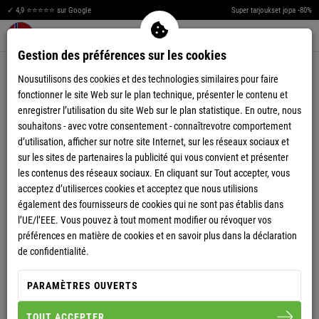
✓ 4,9 ⭐⭐⭐⭐⭐ sur Google
Super tarjoukset jopa -80%
Men
Merkzettel aufklappen
Warenkorb aufklappen
0
Gestion des préférences sur les cookies
Nousutilisons des cookies et des technologies similaires pour faire
fonctionner le site Web sur le plan technique, présenter le contenu et
FEMME
enregistrer l’utilisation du site Web sur le plan statistique. En outre, nous
souhaitons - avec votre consentement - connaîtrevotre comportement
d’utilisation, afficher sur notre site Internet, sur les réseaux sociaux et
sur les sites de partenaires la publicité qui vous convient et présenter
les contenus des réseaux sociaux. En cliquant sur Tout accepter, vous
FEMME
FEMME
acceptez d’utiliserces cookies et acceptez que nous utilisions
POLOSHIRTS
T-SHIRTS & TOPS
FEMME
FEMME
également des fournisseurs de cookies qui ne sont pas établis dans
BASKETS
SHORTS
l’UE/l’EEE. Vous pouvez à tout moment modifier ou révoquer vos
FEMME
FEMME
préférences en matière de cookies et en savoir plus dans la déclaration
ROBES & JUPES
PANTALONS
FEMME
FEMME
de confidentialité.
JOGGING
ACCESSOIRES
SACS
FEMME
FEMME
PARAMÈTRES OUVERTS
BIEN-ÊTRE
CASQUETTES &
FEMME
FEMME
BONNETS
TOUT ACCEPTER