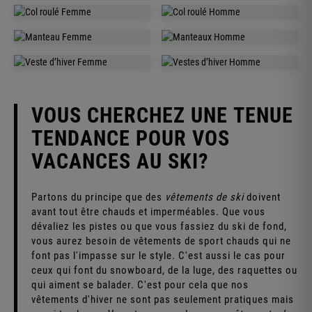
SACS À DOS
PULLOVER
FEMME
HOMME
NORVÉGIEN
NORVÉGIEN
FEMME
HOMME
COL ROULÉ
COL ROULÉ
FEMME
HOMME
MANTEAU
MANTEAU
FEMME
HOMME
VESTE D’HIVER
VESTES D’HIVER
VOUS CHERCHEZ UNE TENUE
TENDANCE POUR VOS
VACANCES AU SKI?
Partons du principe que des
vêtements de ski
doivent
avant tout être chauds et imperméables. Que vous
dévaliez les pistes ou que vous fassiez du ski de fond,
vous aurez besoin de vêtements de sport chauds qui ne
font pas l'impasse sur le style. C'est aussi le cas pour
ceux qui font du snowboard, de la luge, des raquettes ou
qui aiment se balader. C'est pour cela que nos
vêtements d'hiver ne sont pas seulement pratiques mais