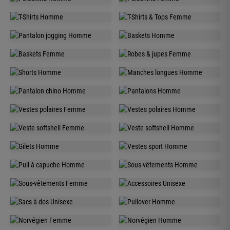
HOMME
FEMME
POLOSHIRTS
POLOSHIRTS
HOMME
FEMME
T-SHIRTS
T-SHIRTS & TOPS
HOMME
HOMME
PANTALON
BASKETS
FEMME
FEMME
JOGGING
BASKETS
ROBES & JUPES
HOMME
HOMME
SHORTS
MANCHES
HOMME
HOMME
LONGUES
PANTALON CHINO
PANTALONS
FEMME
HOMME
VESTES POLAIRES
VESTES POLAIRES
FEMME
HOMME
VESTE SOFTSHELL
VESTE SOFTSHELL
HOMME
HOMME
GILETS
VESTES SPORT
HOMME
HOMME
PULL À CAPUCHE
SOUS-VÊTEMENTS
FEMME
UNISEXE
SOUS-VÊTEMENTS
SACS &
UNISEXE
HOMME
ACCESSOIRES