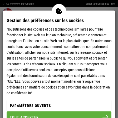
✓ 4,9 ⭐⭐⭐⭐⭐ sur Google
Super tarjoukset jopa -80%
Merkzettel aufklappen
Warenkorb aufklappen
Me
0
Gestion des préférences sur les cookies
Nousutilisons des cookies et des technologies similaires pour faire
fonctionner le site Web sur le plan technique, présenter le contenu et
enregistrer l’utilisation du site Web sur le plan statistique. En outre, nous
souhaitons - avec votre consentement - connaîtrevotre comportement
d’utilisation, afficher sur notre site Internet, sur les réseaux sociaux et
sur les sites de partenaires la publicité qui vous convient et présenter
les contenus des réseaux sociaux. En cliquant sur Tout accepter, vous
acceptez d’utiliserces cookies et acceptez que nous utilisions
également des fournisseurs de cookies qui ne sont pas établis dans
HOMMES
FEMMES
l’UE/l’EEE. Vous pouvez à tout moment modifier ou révoquer vos
préférences en matière de cookies et en savoir plus dans la déclaration
DÉCOUVRIR
DÉCOUVRIR
de confidentialité.
PARAMÈTRES OUVERTS
MEILLEURES VENTES HOMME
TOUT ACCEPTER