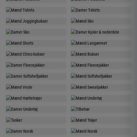
MÆND
DAMER
POLOSHIRTS
POLOSHIRTS
MÆND
DAMER
T-SHIRTS
T-SHIRTS
MÆND
MÆND
JOGGINGBUKSER
SKO
DAMER
DAMER
SKO
KJOLER &
MÆND
MÆND
NEDERDELE
SHORTS
LANGÆRMET
MÆND
MÆND
CHINO-BUKSER
BUKSER
DAMER
MÆND
FLEECEJAKKER
FLEECEJAKKER
DAMER
MÆND
SOFTSHELLJAKKER
SOFTSHELLJAKKER
MÆND
MÆND
VESTE
SWEATJAKKER
MÆND
MÆND
HÆTTETRØJER
UNDERTØJ
DAMER
UNISEX
UNDERTØJ
TILBEHØR
UNISEX
MÆND