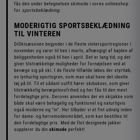
fås den under betegnelsen skimode i vores onlineshop
for
sportsbeklædning
.
MODERIGTIG SPORTSBEKLÆDNING
TIL VINTEREN
DiSkisæsonen begynder i de fleste vintersportregioner i
november og varer til hen i marts, afhængigt af højden af
beliggenheden også til hen i april. Det er lang tid, og det
giver tilstrækkelige muligheder for fornøjelsen ved at
bevæge sig på ski. I de fleste tilfælde løbes der styrtløb,
en lynhurtig sportsgren, som man skal have det ideelle
tøj på til. Til et sådant outfit hører skibukser, som giver
tilstrækkelig bevægelsesfrihed og her fås til den mest
fordelagtige pris. Derover anvendes der en skijakke som
både skal være behagelig og funktionel og naturligvis
også moderne og "in". Her tilbyder vi et fint udvalg inden
for dame- og herremodeområdet, som kan bestilles til
den fordelagtige pris. Med de flot designede jakker
supplerer du din
skimode
perfekt!