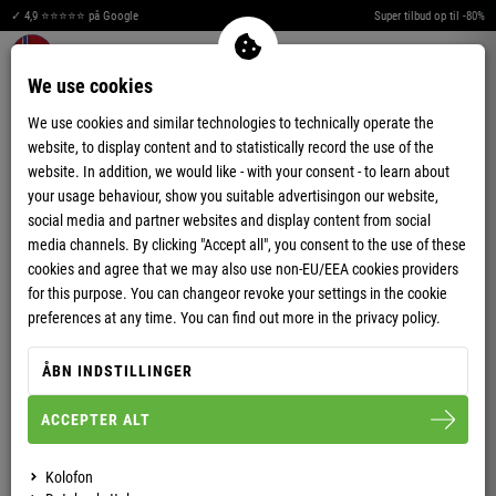
✓ 4,9 ⭐⭐⭐⭐⭐ på Google
Super tilbud op til -80%
Merkzettel aufklappen
Warenkorb aufklappen
Me
0
We use cookies
We use cookies and similar technologies to technically operate the
website, to display content and to statistically record the use of the
website. In addition, we would like - with your consent - to learn about
your usage behaviour, show you suitable advertisingon our website,
social media and partner websites and display content from social
media channels. By clicking "Accept all", you consent to the use of these
cookies and agree that we may also use non-EU/EEA cookies providers
for this purpose. You can changeor revoke your settings in the cookie
preferences at any time. You can find out more in the privacy policy.
HERRE
KVINDE
SHOP
SHOP
ÅBN INDSTILLINGER
ACCEPTER ALT
TOPSELLER TIL HERRE
Kolofon