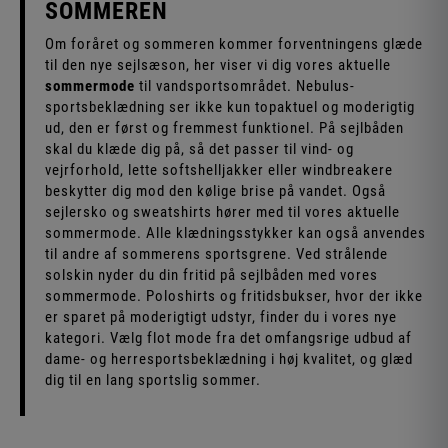
SOMMEREN
Om foråret og sommeren kommer forventningens glæde
til den nye sejlsæson, her viser vi dig vores aktuelle
sommermode
til vandsportsområdet. Nebulus-
sportsbeklædning ser ikke kun topaktuel og moderigtig
ud, den er først og fremmest funktionel. På sejlbåden
skal du klæde dig på, så det passer til vind- og
vejrforhold, lette softshelljakker eller windbreakere
beskytter dig mod den kølige brise på vandet. Også
sejlersko og sweatshirts hører med til vores aktuelle
sommermode. Alle klædningsstykker kan også anvendes
til andre af sommerens sportsgrene. Ved strålende
solskin nyder du din fritid på sejlbåden med vores
sommermode. Poloshirts og fritidsbukser, hvor der ikke
er sparet på moderigtigt udstyr, finder du i vores nye
kategori. Vælg flot mode fra det omfangsrige udbud af
dame- og herresportsbeklædning i høj kvalitet, og glæd
dig til en lang sportslig sommer.