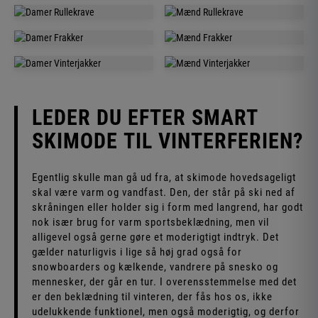
TASKER
TRØJER
DAMER
MÆND
NORSK
NORSK
DAMER
MÆND
RULLEKRAVE
RULLEKRAVE
DAMER
MÆND
FRAKKER
FRAKKER
DAMER
MÆND
VINTERJAKKER
VINTERJAKKER
LEDER DU EFTER SMART
SKIMODE TIL VINTERFERIEN?
Egentlig skulle man gå ud fra, at skimode hovedsageligt
skal være varm og vandfast. Den, der står på ski ned af
skråningen eller holder sig i form med langrend, har godt
nok især brug for varm sportsbeklædning, men vil
alligevel også gerne gøre et moderigtigt indtryk. Det
gælder naturligvis i lige så høj grad også for
snowboarders og kælkende, vandrere på snesko og
mennesker, der går en tur. I overensstemmelse med det
er den beklædning til vinteren, der fås hos os, ikke
udelukkende funktionel, men også moderigtig, og derfor