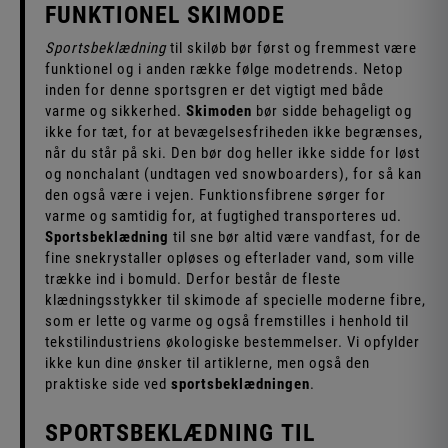
FUNKTIONEL SKIMODE
Sportsbeklædning
til skiløb bør først og fremmest være
funktionel og i anden række følge modetrends. Netop
inden for denne sportsgren er det vigtigt med både
varme og sikkerhed.
Skimoden
bør sidde behageligt og
ikke for tæt, for at bevægelsesfriheden ikke begrænses,
når du står på ski. Den bør dog heller ikke sidde for løst
og nonchalant (undtagen ved snowboarders), for så kan
den også være i vejen. Funktionsfibrene sørger for
varme og samtidig for, at fugtighed transporteres ud.
Sportsbeklædning
til sne bør altid være vandfast, for de
fine snekrystaller opløses og efterlader vand, som ville
trække ind i bomuld. Derfor består de fleste
klædningsstykker til skimode af specielle moderne fibre,
som er lette og varme og også fremstilles i henhold til
tekstilindustriens økologiske bestemmelser. Vi opfylder
ikke kun dine ønsker til artiklerne, men også den
praktiske side ved
sportsbeklædningen
.
SPORTSBEKLÆDNING TIL