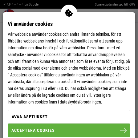
✓ 4,9 ⭐⭐⭐⭐⭐ på Google
Supererbjudanden upp till -80%
Merkzettel aufklappen
Warenkorb aufklappen
Me
0
Vi använder cookies
Vår webbsida använder cookies och andra liknande tekniker, för att
förbättra webbsidans innehåll och funktionalitet samt att samla upp
SNABB INLOGGNING
information om dina besök på våra webbsidor. Dessutom - med ert
Logga in med ett klick med ditt befintliga konto.
samtycke - använder vi cookies för att förbättra användarupplevelsen
och att i framtiden kunna visa annonser, som är relevanta för just dig, på
KUNDINLOGGNING
de olika social mediekanalerna och andra webbsidorna. Med en klick på
“ Acceptera cookies” tillåter du användningen av webbkakor på vår
webbsida, därtill accepterar du också att vi använder cookies, som inte
har deras ursprung i EU eller EES. Du har också möjligheten att stänga
av eller ändra på de lagrade cookies om du så vill. Ytterligare
information om cookies finns i dataskyddsförordningen.
Glömt ditt lösenord?
Förbli inloggad
AVAA ASETUKSET
LOGGA IN
ACCEPTERA COOKIES
Är du inte kund ännu?