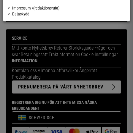
Skapa ditt konto nu – orderhistorik, leveransstatus & mer på ett ögonblick!
Impressum /(redaktionsruta)
Dataskydd
SKAPA KONTO
SERVICE
Mitt konto
Nyhetsbrev
Returer
Storleksguide
Frågor och
svar
Betalningssätt
Fraktinformation
Cookie Inställningar
INFORMATION
Kontakta oss
Allmänna affärsvillkor
Ångerrätt
Produktkatalog
PRENUMERERA PÅ VÅRT NYHETSBREV
REGISTRERA DIG NU FÖR ATT INTE MISSA NÅGRA
ERBJUDANDEN!
SCHWEDISCH