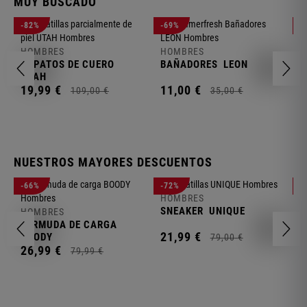
MUY BUSCADO
H
-82%
-69%
-
P
C
HOMBRES
HOMBRES
1
ZAPATOS DE CUERO
BAÑADORES
LEON
UTAH
19,
99
€
11,
00
€
109,
00
€
35,
00
€
NUESTROS MAYORES DESCUENTOS
H
-66%
-72%
-
J
HOMBRES
P
SNEAKER
UNIQUE
HOMBRES
1
BERMUDA DE CARGA
21,
99
€
BOODY
79,
00
€
26,
99
€
79,
99
€