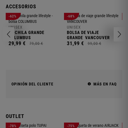
ACCESORIOS
U
-62%
-68%
-
B
UNISEX
UNISEX
2
MOCHILA GRANDE
BOLSA DE VIAJE
COLUMBUS
GRANDE
VANCOUVER
29,
99
€
31,
99
€
79,
00
€
99,
00
€
OPINIÓN DEL CLIENTE
MÁS EN FAQ
OUTLET
-78%
-75%
-