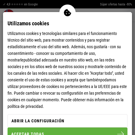
✓ 4,9 ⭐⭐⭐⭐⭐ en Google
Súper ofertas hasta -80%
Merkzettel aufklappen
Warenkorb aufklappen
Me
0
Utilizamos cookies
Utilizamos cookies y tecnologías similares para el funcionamiento
técnico del sitio web, para mostrar contenidos y para registrar
estadísticamente el uso del sitio web. Además, nos gustaría - con su
consentimiento - conocer su comportamiento de uso,
mostrarlepublicidad adecuada en nuestro sitio web, en las redes
SHORT AZUR HOMBRES
sociales y en los sitios web de nuestros socios y mostrarle contenido de
los canales de las redes sociales. Al hacer clic en "Aceptar todo", usted
consiente el uso de estas cookies y acepta que tambiénpodamos
utilizar proveedores de cookies no pertenecientes a la UE/EEE para este
S
M
L
XL
XXL
fin. Puede cambiar o revocar su configuratión en las preferencias de
cookies en cualquier momento. Puede obtener más información en la
HOMBRES
política de privacidad.
ABRIR LA CONFIGURACIÓN
ACEPTAR TODAS