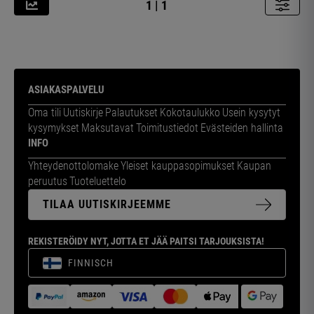
1 | 1
ASIAKASPALVELU
Oma tili
Uutiskirje
Palautukset
Kokotaulukko
Usein kysytyt
kysymykset
Maksutavat
Toimitustiedot
Evästeiden hallinta
INFO
Yhteydenottolomake
Yleiset kauppasopimukset
Kaupan
peruutus
Tuoteluettelo
TILAA UUTISKIRJEEMME
REKISTERÖIDY NYT, JOTTA ET JÄÄ PAITSI TARJOUKSISTA!
FINNISCH