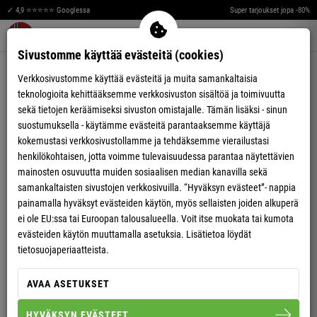
✓ 4,9 ⭐⭐⭐⭐⭐ Googlessa
Super tarjoukset jopa -80%
T
A
S
K
U
A
S
K
U
T
A
S
K
U
T
A
S
K
T
A
S
K
U
T
A
K
U
T
A
S
U
T
A
S
K
U
T
S
K
U
T
A
K
U
T
A
S
K
U
A
S
K
U
T
S
K
U
T
A
S
K
T
A
S
K
U
A
S
K
U
T
A
S
U
T
A
S
K
T
A
S
K
U
T
A
K
U
T
A
K
U
T
A
S
K
U
T
S
K
U
T
A
S
K
U
T
A
S
K
Merkzettel aufklappen
Warenkorb aufklappen
Me
0
T
S
Sivustomme käyttää evästeitä (cookies)
TASKU
U
A
Verkkosivustomme käyttää evästeitä ja muita samankaltaisia
teknologioita kehittääksemme verkkosivuston sisältöä ja toimivuutta
K
T
sekä tietojen keräämiseksi sivuston omistajalle. Tämän lisäksi - sinun
suostumuksella - käytämme evästeitä parantaaksemme käyttäjä
S
U
kokemustasi verkkosivustollamme ja tehdäksemme vierailustasi
henkilökohtaisen, jotta voimme tulevaisuudessa parantaa näytettävien
A
K
mainosten osuvuutta muiden sosiaalisen median kanavilla sekä
T
S
samankaltaisten sivustojen verkkosivuilla. “Hyväksyn evästeet”- nappia
painamalla hyväksyt evästeiden käytön, myös sellaisten joiden alkuperä
U
A
ei ole EU:ssa tai Euroopan talousalueella. Voit itse muokata tai kumota
evästeiden käytön muuttamalla asetuksia. Lisätietoa löydät
S
U
tietosuojaperiaatteista.
-58%
-62%
UNISEX
AVAA ASETUKSET
LAUKKU OHIO
UNISEX
REPPU COLUMBUS
HYVÄKSYN EVÄSTEET