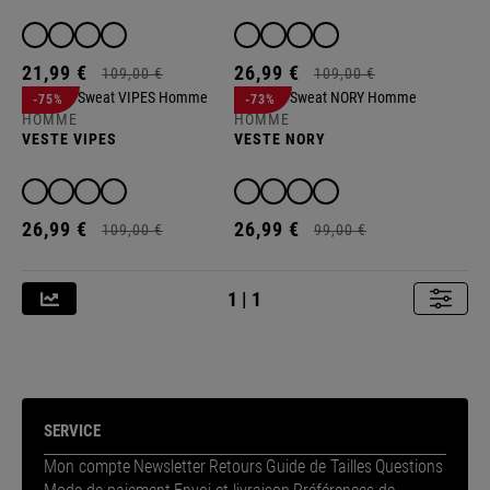
21,
99
€
26,
99
€
109,
00
€
109,
00
€
-75%
-73%
HOMME
HOMME
VESTE VIPES
VESTE NORY
26,
99
€
26,
99
€
109,
00
€
99,
00
€
1 | 1
SERVICE
Mon compte
Newsletter
Retours
Guide de Tailles
Questions