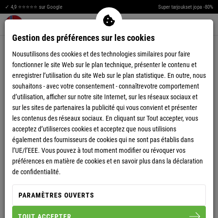
S
E
E
✓ 4,9 ⭐⭐⭐⭐⭐ sur Google
Super tarjoukset jopa -80%
S
Men
Merkzettel aufklappen
Warenkorb aufklappen
0
R
O
Gestion des préférences sur les cookies
VESTES SPORT
V
T
Nousutilisons des cookies et des technologies similaires pour faire
fonctionner le site Web sur le plan technique, présenter le contenu et
S
enregistrer l’utilisation du site Web sur le plan statistique. En outre, nous
souhaitons - avec votre consentement - connaîtrevotre comportement
S
d’utilisation, afficher sur notre site Internet, sur les réseaux sociaux et
sur les sites de partenaires la publicité qui vous convient et présenter
P
P
les contenus des réseaux sociaux. En cliquant sur Tout accepter, vous
acceptez d’utiliserces cookies et acceptez que nous utilisions
R
également des fournisseurs de cookies qui ne sont pas établis dans
l’UE/l’EEE. Vous pouvez à tout moment modifier ou révoquer vos
préférences en matière de cookies et en savoir plus dans la déclaration
de confidentialité.
-77%
-68%
HOMME
PARAMÈTRES OUVERTS
VESTE EN COTON NAPA
HOMME
VESTE EN COTON
TOUT ACCEPTER
COMEBACK