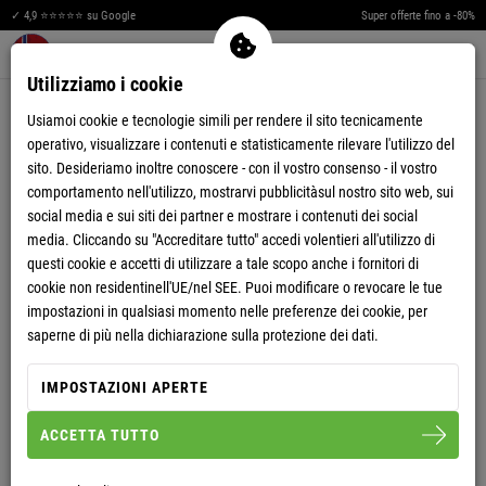
✓ 4,9 ⭐⭐⭐⭐⭐ su Google
Super offerte fino a -80%
Men
Merkzettel aufklappen
Warenkorb aufklappen
0
Utilizziamo i cookie
CONTATTACI
Usiamoi cookie e tecnologie simili per rendere il sito tecnicamente
operativo, visualizzare i contenuti e statisticamente rilevare l'utilizzo del
sito. Desideriamo inoltre conoscere - con il vostro consenso - il vostro
comportamento nell'utilizzo, mostrarvi pubblicitàsul nostro sito web, sui
titolo
*
social media e sui siti dei partner e mostrare i contenuti dei social
Sig.
Sig.ra
media. Cliccando su "Accreditare tutto" accedi volentieri all'utilizzo di
questi cookie e accetti di utilizzare a tale scopo anche i fornitori di
Nome
*
cookie non residentinell'UE/nel SEE. Puoi modificare o revocare le tue
impostazioni in qualsiasi momento nelle preferenze dei cookie, per
saperne di più nella dichiarazione sulla protezione dei dati.
Cognome
*
IMPOSTAZIONI APERTE
ACCETTA TUTTO
Email
*