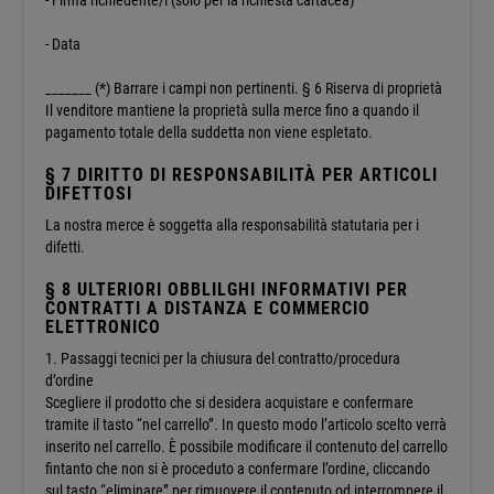
- Firma richiedente/i (solo per la richiesta cartacea)
- Data
_______ (*) Barrare i campi non pertinenti. § 6 Riserva di proprietà
Il venditore mantiene la proprietà sulla merce fino a quando il
pagamento totale della suddetta non viene espletato.
§ 7 DIRITTO DI RESPONSABILITÀ PER ARTICOLI
DIFETTOSI
La nostra merce è soggetta alla responsabilità statutaria per i
difetti.
§ 8 ULTERIORI OBBLILGHI INFORMATIVI PER
CONTRATTI A DISTANZA E COMMERCIO
ELETTRONICO
1. Passaggi tecnici per la chiusura del contratto/procedura
d’ordine
Scegliere il prodotto che si desidera acquistare e confermare
tramite il tasto “nel carrello”. In questo modo l’articolo scelto verrà
inserito nel carrello. È possibile modificare il contenuto del carrello
fintanto che non si è proceduto a confermare l’ordine, cliccando
sul tasto “eliminare” per rimuovere il contenuto od interrompere il