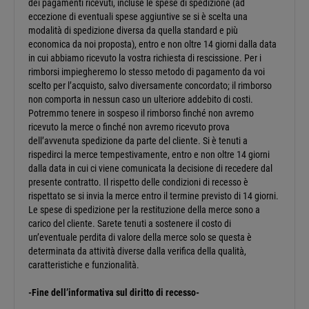
dei pagamenti ricevuti, incluse le spese di spedizione (ad
eccezione di eventuali spese aggiuntive se si è scelta una
modalità di spedizione diversa da quella standard e più
economica da noi proposta), entro e non oltre 14 giorni dalla data
in cui abbiamo ricevuto la vostra richiesta di rescissione. Per i
rimborsi impiegheremo lo stesso metodo di pagamento da voi
scelto per l’acquisto, salvo diversamente concordato; il rimborso
non comporta in nessun caso un ulteriore addebito di costi.
Potremmo tenere in sospeso il rimborso finché non avremo
ricevuto la merce o finché non avremo ricevuto prova
dell’avvenuta spedizione da parte del cliente. Si è tenuti a
rispedirci la merce tempestivamente, entro e non oltre 14 giorni
dalla data in cui ci viene comunicata la decisione di recedere dal
presente contratto. Il rispetto delle condizioni di recesso è
rispettato se si invia la merce entro il termine previsto di 14 giorni.
Le spese di spedizione per la restituzione della merce sono a
carico del cliente. Sarete tenuti a sostenere il costo di
un’eventuale perdita di valore della merce solo se questa è
determinata da attività diverse dalla verifica della qualità,
caratteristiche e funzionalità.
-Fine dell’informativa sul diritto di recesso-