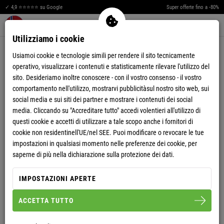
✓ 4,9 ⭐⭐⭐⭐⭐ su Google
Super offerte fino a -80%
Men
Merkzettel aufklappen
Warenkorb aufklappen
0
Utilizziamo i cookie
§ 1 CONDIZIONI GENERALI DI
Usiamoi cookie e tecnologie simili per rendere il sito tecnicamente
CONTRATTO
operativo, visualizzare i contenuti e statisticamente rilevare l'utilizzo del
sito. Desideriamo inoltre conoscere - con il vostro consenso - il vostro
comportamento nell'utilizzo, mostrarvi pubblicitàsul nostro sito web, sui
social media e sui siti dei partner e mostrare i contenuti dei social
1. Le presenti condizioni generali di contratto si applicano allo
shop Online www.nebulus.biz di proprietà di Nebulus GmbH
media. Cliccando su "Accreditare tutto" accedi volentieri all'utilizzo di
rappresentata dall'amministratore delegato Alexander
questi cookie e accetti di utilizzare a tale scopo anche i fornitori di
Scharnböck, Mettenerstr. 21, 94469 Deggendorf (in seguito
cookie non residentinell'UE/nel SEE. Puoi modificare o revocare le tue
denominato “venditore”) in relazione ai contratti di vendita tra il
impostazioni in qualsiasi momento nelle preferenze dei cookie, per
venditore e il proprio cliente (in seguito denominato “acquirente”).
saperne di più nella dichiarazione sulla protezione dei dati.
2. Il contratto può essere stipulato con consumatori ed
IMPOSTAZIONI APERTE
imprenditori.
3. Con il termine consumatore si intende una persona fisica che
ACCETTA TUTTO
fondamentalmente conclude una transazione legale non
ascrivibile né a un’attività indipendente professionale né