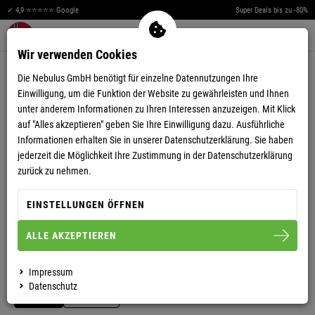
✓ 4,9 ⭐⭐⭐⭐⭐ Google
Super Deals bis zu -80%
Men
Merkzettel aufklappen
Warenkorb aufklappen
0
Wir verwenden Cookies
4,68
(120)
Die Nebulus GmbH benötigt für einzelne Datennutzungen Ihre
Einwilligung, um die Funktion der Website zu gewährleisten und Ihnen
unter anderem Informationen zu Ihren Interessen anzuzeigen. Mit Klick
auf "Alles akzeptieren" geben Sie Ihre Einwilligung dazu. Ausführliche
Informationen erhalten Sie in unserer
Datenschutzerklärung.
Sie haben
jederzeit die Möglichkeit Ihre Zustimmung in der Datenschutzerklärung
VIDEO ANSEHEN
zurück zu nehmen.
WINTERJACKE TAMMES DAMEN
EINSTELLUNGEN ÖFFNEN
ALLE AKZEPTIEREN
S/36
M/38
L/40
XL/42
XXL/44
Impressum
Datenschutz
DAMEN
HERREN