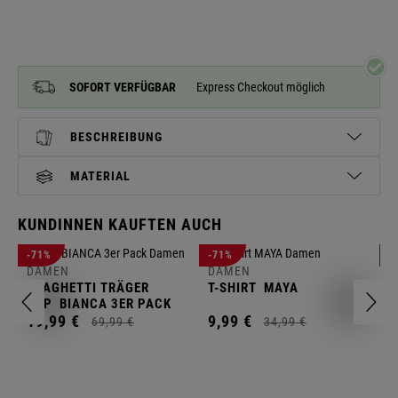
SOFORT VERFÜGBAR
Express Checkout möglich
BESCHREIBUNG
MATERIAL
KUNDINNEN KAUFTEN AUCH
D
-71%
-71%
-
L
DAMEN
DAMEN
SPAGHETTI TRÄGER
T-SHIRT
MAYA
1
TOP
BIANCA 3ER PACK
19,
99
€
9,
99
€
69,
99
€
34,
99
€