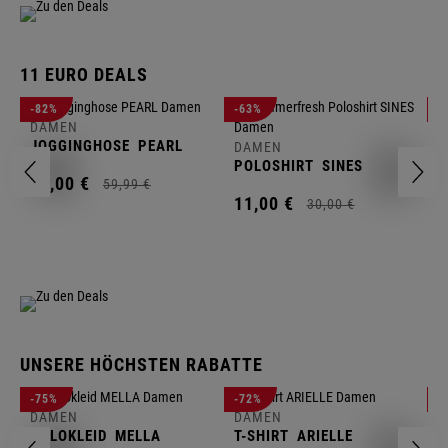
11 EURO DEALS
D
-82%
-63%
-
J
DAMEN
JOGGINGHOSE
PEARL
DAMEN
1
POLOSHIRT
SINES
11,
00
€
59,
99
€
11,
00
€
30,
00
€
UNSERE HÖCHSTEN RABATTE
D
-75%
-72%
-
W
DAMEN
DAMEN
POLOKLEID
MELLA
T-SHIRT
ARIELLE