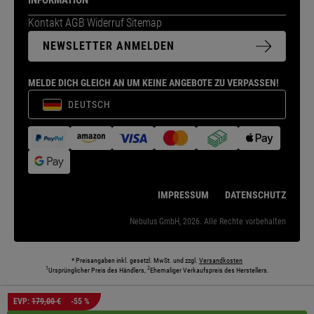
INFORMATION
Kontakt
AGB
Widerruf
Sitemap
NEWSLETTER ANMELDEN
MELDE DICH GLEICH AN UM KEINE ANGEBOTE ZU VERPASSEN!
DEUTSCH
IMPRESSUM
DATENSCHUTZ
Nebulus GmbH, 2026. Alle Rechte vorbehalten
* Preisangaben inkl. gesetzl. MwSt. und zzgl.
Versandkosten
1
2
Ursprünglicher Preis des Händlers,
Ehemaliger Verkaufspreis des Herstellers.
Die abgebildeten Models und Umgebungen können teilweise KI-generiert sein. Die
EVP:
179,00 €
-55 %
dargestellten Produkte entsprechen den angebotenen Artikeln.