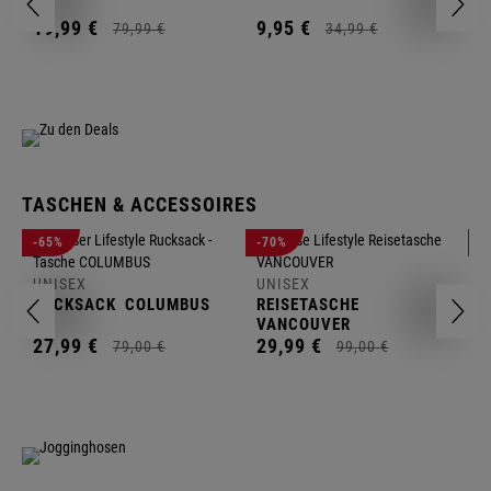
2
19,
99
€
9,
95
€
79,
99
€
34,
99
€
TASCHEN & ACCESSOIRES
U
-65%
-70%
-
R
UNISEX
UNISEX
2
RUCKSACK
COLUMBUS
REISETASCHE
VANCOUVER
27,
99
€
29,
99
€
79,
00
€
99,
00
€