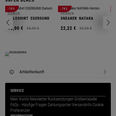
D
-70%
-78%
-
F
DAMEN
HERREN
N
POLOSHIRT
EGERSUND
SNEAKER
NATARA
1
15,
00
€
22,
22
€
49,
99
€
99,
90
€
Artikelherkunft
SERVICE
Mein Konto
Newsletter
Rücksendungen
Größentabelle
FAQs - Häufige Fragen
Zahlungsarten
Versandinfo
Cookie-
Präferenzen