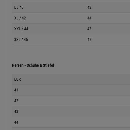
L / 40
42
XL / 42
44
XXL / 44
46
3XL / 46
48
Herren - Schuhe & Stiefel
EUR
41
42
43
44