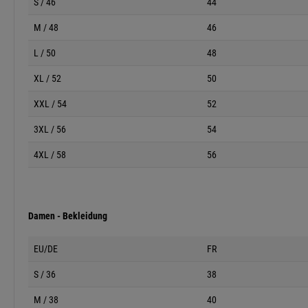
S / 46
44
M / 48
46
L / 50
48
XL / 52
50
XXL / 54
52
3XL / 56
54
4XL / 58
56
Damen - Bekleidung
EU/DE
FR
S / 36
38
M / 38
40