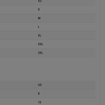
XS
S
M
L
XL
XXL
3XL
US
8
10