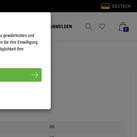
DEUTSCH
Anmelden
Merkzettel aufklappen
Warenkorb aufkla
ANMELDEN
0
zu gewährleisten und
n Sie Ihre Einwilligung
glichkeit Ihre
US