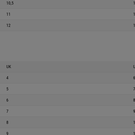
10,5
1
11
12
UK
4
5
6
7
8
9