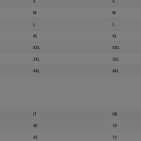
S
S
M
M
L
L
XL
XL
XXL
XXL
3XL
3XL
4XL
4XL
IT
UK
40
10
42
12