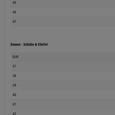
45
46
47
Damen - Schuhe & Stiefel
EUR
37
38
39
40
41
42