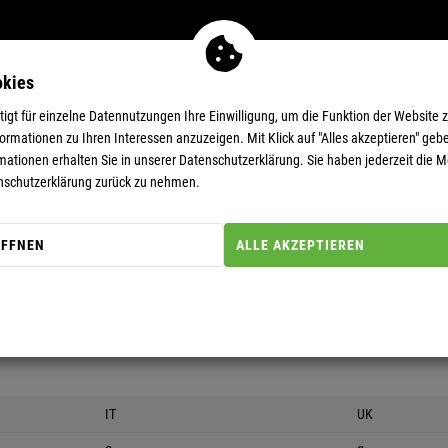
okies
MEN
11-EUR-DEALS
SUPERDEALS
gt für einzelne Datennutzungen Ihre Einwilligung, um die Funktion der Website 
rmationen zu Ihren Interessen anzuzeigen. Mit Klick auf "Alles akzeptieren" gebe
mationen erhalten Sie in unserer
Datenschutzerklärung.
Sie haben jederzeit die Mö
nschutzerklärung zurück zu nehmen.
ÖFFNEN
ALLE AKZEPTIEREN
R TABELLE DIE PERFEKTE GRÖSSE FÜR DICH.
öße (XS) weshalb du im Shop EU/DE die Größe (S) auswählen müsstest.
IT
UK