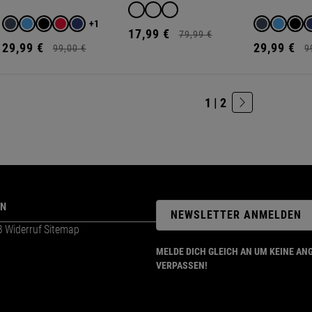
+1
17,
99
€
79,
99
€
29,
99
€
29,
99
€
99,
00
€
9
1 | 2
ON
NEWSLETTER ANMELDEN
B
Widerruf
Sitemap
MELDE DICH GLEICH AN UM KEINE AN
VERPASSEN!