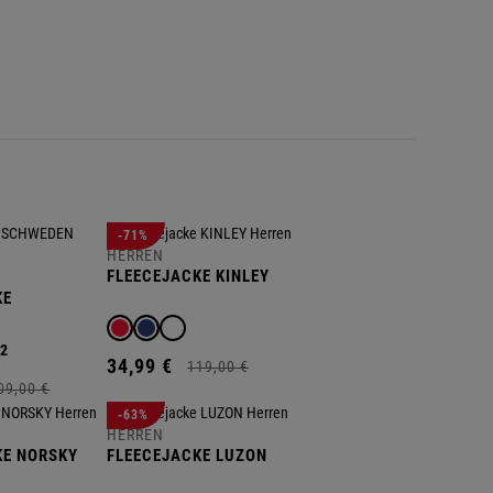
N
E
E
L
K
F
C
N
A
E
-71%
HERREN
FLEECEJACKE KINLEY
KE
+2
34,
99
€
119,
00
€
09,
00
€
-63%
HERREN
KE NORSKY
FLEECEJACKE LUZON