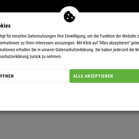
okies
MEN
11-EUR-DEALS
SUPERDEALS
gt für einzelne Datennutzungen Ihre Einwilligung, um die Funktion der Website 
rmationen zu Ihren Interessen anzuzeigen. Mit Klick auf "Alles akzeptieren" gebe
mationen erhalten Sie in unserer
Datenschutzerklärung.
Sie haben jederzeit die Mö
nschutzerklärung zurück zu nehmen.
KEN
ÖFFNEN
ALLE AKZEPTIEREN