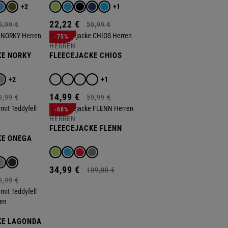
+2
+1
22,
22
€
9,
99
€
59,
99
€
-75%
HERREN
KE NORKY
FLEECEJACKE CHIOS
+2
+1
14,
99
€
9,
99
€
59,
99
€
-68%
HERREN
FLEECEJACKE FLENN
KE ONEGA
34,
99
€
109,
00
€
9,
99
€
KE LAGONDA