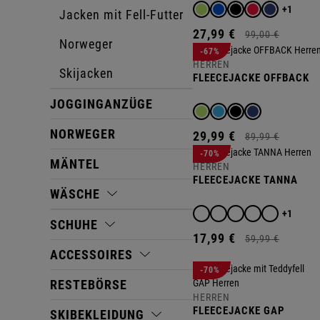
+1
Jacken mit Fell-Futter
27,
99
€
99,
00
€
Norweger
-67%
HERREN
Skijacken
FLEECEJACKE OFFBACK
JOGGINGANZÜGE
NORWEGER
29,
99
€
89,
99
€
-70%
MÄNTEL
HERREN
FLEECEJACKE TANNA
WÄSCHE
+1
SCHUHE
17,
99
€
59,
99
€
ACCESSOIRES
-70%
RESTEBÖRSE
HERREN
FLEECEJACKE GAP
SKIBEKLEIDUNG