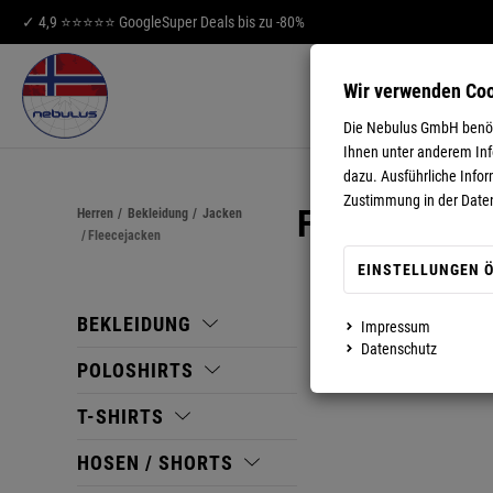
✓ 4,9 ⭐⭐⭐⭐⭐ Google
Super Deals bis zu -80%
Wir verwenden Co
HERREN
DA
Die Nebulus GmbH benöti
Ihnen unter anderem Info
dazu. Ausführliche Infor
Zustimmung in der Date
FLEECEJAC
Herren
/
Bekleidung
/
Jacken
/
Fleecejacken
EINSTELLUNGEN 
BEKLEIDUNG
Impressum
Datenschutz
POLOSHIRTS
T-SHIRTS
HOSEN / SHORTS