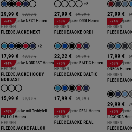
+2
29,
99
€
27,
99
€
27,
99
€
99,
90
€
69,
99
€
6
-64%
-63%
-74%
HERREN
HERREN
HERREN
FLEECEJACKE NEXT
FLEECEJACKE ORDI
FLEECEJAC
+2
17,
99
€
22,
22
€
17,
99
€
49,
99
€
59,
99
€
6
-84%
-70%
-63%
HERREN
HERREN
FLEECEJACKE HOODY
FLEECEJACKE BALTIC
HERREN
NORDAST
FLEECEJAC
15,
99
€
17,
99
€
99,
99
€
59,
99
€
29,
99
€
7
-70%
-78%
-70%
HERREN
FLEECEJACKE REAL
HERREN
HERREN
FLEECEJACKE FALLOU
FLEECEJAC