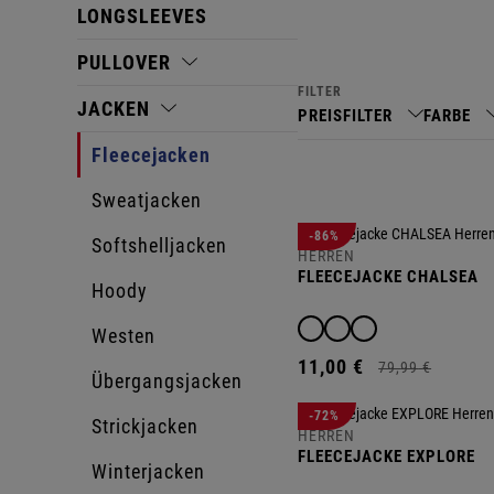
LONGSLEEVES
PULLOVER
FILTER
JACKEN
PREISFILTER
FARBE
Fleecejacken
Sweatjacken
-86%
Softshelljacken
HERREN
FLEECEJACKE CHALSEA
Hoody
Westen
11,
00
€
79,
99
€
Übergangsjacken
N
-72%
Strickjacken
HERREN
FLEECEJACKE EXPLORE
Winterjacken