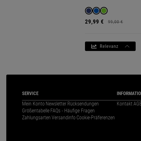
29,
99
€
99,
00
€
Relevanz
SERVICE
INFORMATI
Mein Konto
Newsletter
Rücksendungen
Kontakt
AG
Größentabelle
FAQs - Häufige Fragen
Zahlungsarten
Versandinfo
Cookie-Präferenzen