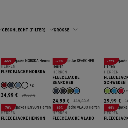
GESCHLECHT (FILTER)
GRÖSSE
-65%
-79%
-72%
HERREN
FLEECEJACKE NORSKA
HERREN
HERREN
FLEECEJACKE
FLEECEJAC
SEARCHER
SCHWEDEN
+2
34,
99
€
99,
00
€
24,
99
€
29,
99
€
119,
00
€
1
-70%
-60%
-60%
HERREN
HERREN
HERREN
FLEECEJACKE HENSON
FLEECEJACKE VLADO
FLEECEJAC