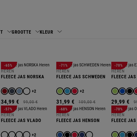
HT
GROOTTE
KLEUR
-65%
-71%
-70%
HEREN
HEREN
HEREN
FLEECE JAS NORSKA
FLEECE JAS SCHWEDEN
FLEECE JAS
E
S
+2
+2
34,
99
€
31,
99
€
29,
99
€
99,
00
€
109,
00
€
9
-57%
-68%
-70%
HEREN
HEREN
HEREN
FLEECE JAS VLADO
FLEECE JAS HENSON
FLEECE JAS
+2