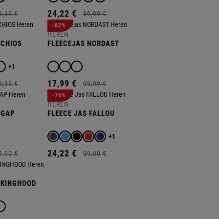
24,
22
€
9,
99
€
59,
99
€
-82%
HEREN
 CHIOS
FLEECEJAS NORDAST
+1
17,
99
€
9,
99
€
99,
99
€
-76%
HEREN
 GAP
FLEECE JAS FALLOU
+1
24,
22
€
9,
00
€
99,
00
€
 KINGHOOD