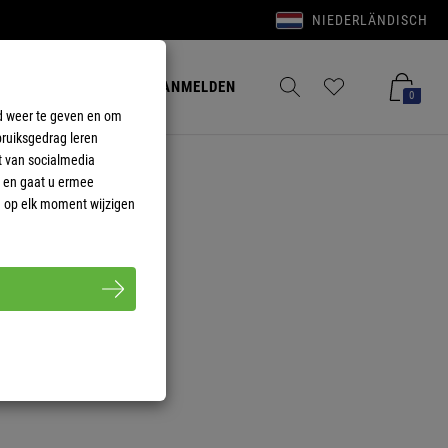
E
S
E
E
S
NIEDERLÄNDISCH
E
E
S
Aanmelden
Merkzettel aufklappen
Warenkorb aufkla
AANMELDEN
0
ud weer te geven en om
E
E
S
bruiksgedrag leren
t van socialmedia
s en gaat u ermee
E
E
S
en op elk moment wijzigen
E
E
S
E
E
S