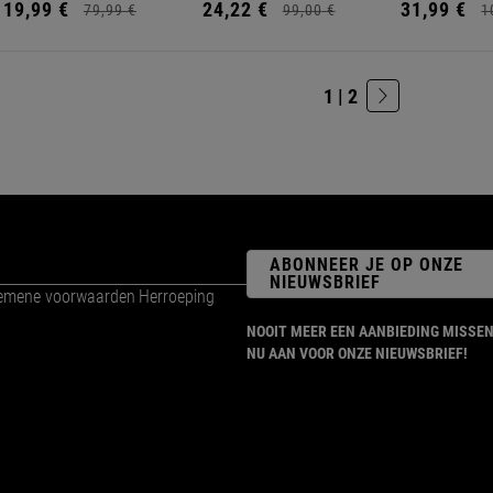
19,
99
€
24,
22
€
31,
99
€
79,
99
€
99,
00
€
1
1 | 2
ABONNEER JE OP ONZE
NIEUWSBRIEF
emene voorwaarden
Herroeping
NOOIT MEER EEN AANBIEDING MISSEN
NU AAN VOOR ONZE NIEUWSBRIEF!