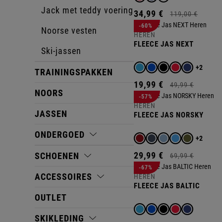
Jack met teddy voering
34,
99
€
119,
00
€
-60%
Noorse vesten
HEREN
FLEECE JAS NEXT
Ski-jassen
+2
TRAININGSPAKKEN
19,
99
€
49,
99
€
NOORS
-57%
HEREN
JASSEN
FLEECE JAS NORSKY
ONDERGOED
+2
29,
99
€
SCHOENEN
69,
99
€
-67%
ACCESSOIRES
HEREN
FLEECE JAS BALTIC
OUTLET
SKIKLEDING