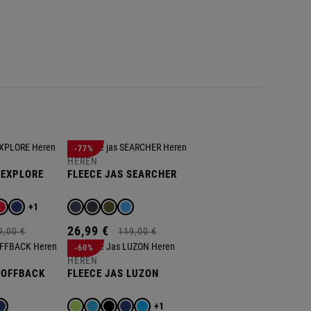
E
E
S
E
E
S
E
E
S
E
E
S
-77%
HEREN
 EXPLORE
FLEECE JAS SEARCHER
+1
26,
99
€
9,
00
€
119,
00
€
-60%
HEREN
 OFFBACK
FLEECE JAS LUZON
+1