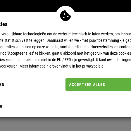
kies
ES
11-EUR-DEALS
SUPERDEALS
 vergelijkbare technologieën om de website technisch te laten werken, om inho
te statistisch vast te leggen. Daarnaast willen we - met jouw toestemming - je ge
rtenties laten zien op onze website, social media en partnerwebsites, en conten
op "Accepteer alles" te klikken, gaat u akkoord met het gebruik van deze cookie
KS
es kunnen gebruiken die niet in de EU / EER zijn gevestigd. U kunt uw instelling
voorkeuren. Meer informatie hierover vindt u in het privacybeleid.
EN
ACCEPTEER ALLES
ng