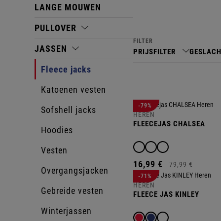
LANGE MOUWEN
PULLOVER
FILTER
JASSEN
PRIJSFILTER
GESLAC
Fleece jacks
Katoenen vesten
-79%
Sofshell jacks
HEREN
FLEECEJAS CHALSEA
Hoodies
Vesten
16,
99
€
79,
99
€
Overgangsjacken
-71%
HEREN
Gebreide vesten
FLEECE JAS KINLEY
Winterjassen