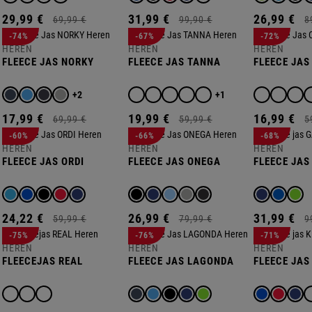
29,
99
€
31,
99
€
26,
99
€
69,
99
€
99,
90
€
8
-74%
-67%
-72%
HEREN
HEREN
HEREN
FLEECE JAS NORKY
FLEECE JAS TANNA
FLEECE JAS
+2
+1
17,
99
€
19,
99
€
16,
99
€
69,
99
€
59,
99
€
5
-60%
-66%
-68%
HEREN
HEREN
HEREN
FLEECE JAS ORDI
FLEECE JAS ONEGA
FLEECE JAS
24,
22
€
26,
99
€
31,
99
€
59,
99
€
79,
99
€
9
-75%
-76%
-71%
HEREN
HEREN
HEREN
FLEECEJAS REAL
FLEECE JAS LAGONDA
FLEECE JAS