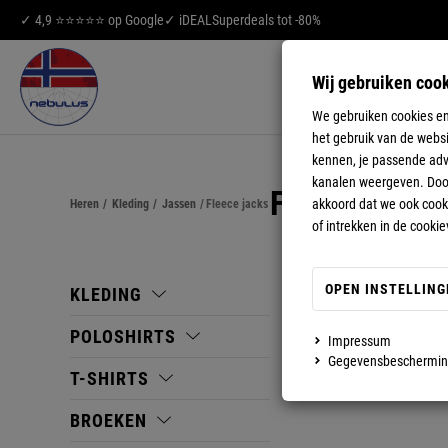
✓ 4,9 ⭐⭐⭐⭐⭐ op Google
✓ iDEAL
Superdeals tot -80%
Wij gebruiken coo
HEREN
DAM
We gebruiken cookies en
het gebruik van de websi
kennen, je passende adve
kanalen weergeven. Door 
FLEECE JAC
akkoord dat we ook cooki
Heren
/
Kleding
/
Jassen
/
Fleece jacks
of intrekken in de cookie
OPEN INSTELLING
KLEDING
POLOSHIRTS
Impressum
Gegevensbeschermi
T-SHIRTS
BROEKEN